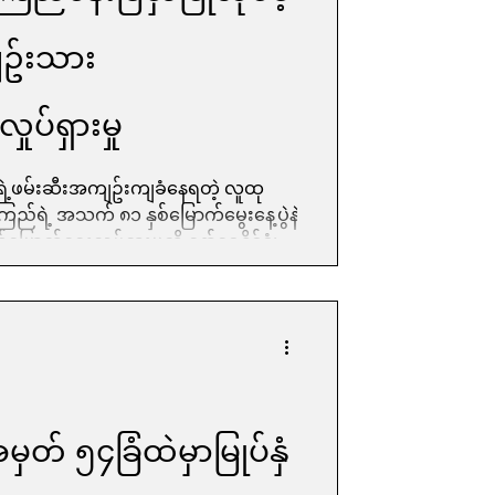
ျဥ်းသား
ုပ်ရှားမှု
ုရဲ့ဖမ်းဆီးအကျဥ်းကျခံနေရတဲ့ လူထု
ြည်ရဲ့ အသက် ၈၁ နှစ်မြောက်မွေးနေ့ပွဲနဲ့
ောက်ရေးလှုပ်ရှားမှုကို နော်ဝေနိုင်ငံ၊ ဖ
ောင်ဆန်းစုကြည်ပန်းခြံမှာ ဇွန်လ ၁၉ ရက်
တယ်။ အခုလှုပ်ရှားမှုကို ဒေါ်အောင်ဆန်းစု
မတီနဲ့ Myanmar (CRPH) Support
င်းပခဲ့ပြီး ဂျာမဏီ၊ ဆွစ်ဇာလန်၊ စင်္
ာလန်၊ ပ
အမှတ် ၅၄ခြံထဲမှာမြုပ်နှံ