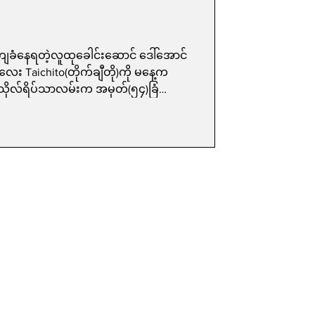
ျခံနေရတဲ့လူထုခေါင်းဆောင် ဒေါ်အောင်
ေး Taichito(တိုက်ချီတို)ကို မနေ့က
ကသိုလ်ရိပ်သာလမ်းက အမှတ်(၅၄)ခြံ
ုပ်နှံခဲ့ပါတယ်။ ၂၀၁၀ခုနှစ်မှာ သား
ရစ်က အမေဖြစ်သူဒေါ်အောင်ဆန်းစုကြည်
ေးတိုက်ချီတိုဟာ ဇွန်လ ၂၁ရက် က
ချိန်မှာ အသက် ၁၆ နှစ်ရှိပြီဖြစ်ပါတယ်။