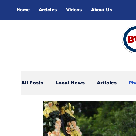
Home
Articles
Videos
About Us
All Posts
Local News
Articles
Ph
https://youtu.be/8lNHxEfuuao?si=vef