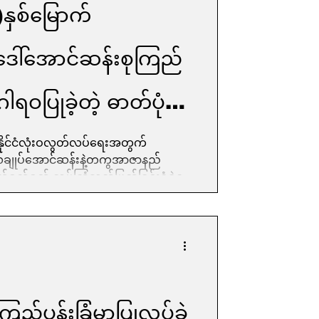
နှစ်မြောက်
ဒေါ်အောင်ဆန်းစုကြည်
ဂါရဝပြုခဲ့တဲ့ ဓာတ်ပုံ
ာနိုင်ငံလုံးဝလွတ်လပ်ရေးအတွက်
ုလ်ချုပ်အောင်ဆန်းနဲ့တကွအာဇာနည်
က်စက်စက် လုပ်ကြံသတ်ဖြတ်ခြင်းခံခဲ့ရ
၉ နှစ်တင်းတင်း ပြည့်ခဲ့ပါပြီ။
ုခေါင်းဆောင်ဒေါ်အောင်ဆန်းစုကြည်ဟာ
နဲ့တကွ အာဇာနည်ခေါင်းဆောင်ကြီးတွေကို
်။ဒါပေမဲ့ ၂၀၂၁ ခုနှစ်၊ ဖေဖော်ဝါရီလ ၁
င်စီက ဒေါ်အောင်ဆန်းစုကြည်ကိုမ
ည်ပန်းခြံမှာပြုလုပ်ခဲ့