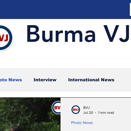
Burma VJ
oto News
Interview
International News
sports
Video
BVJ
Jul 20
1 min read
Photo News