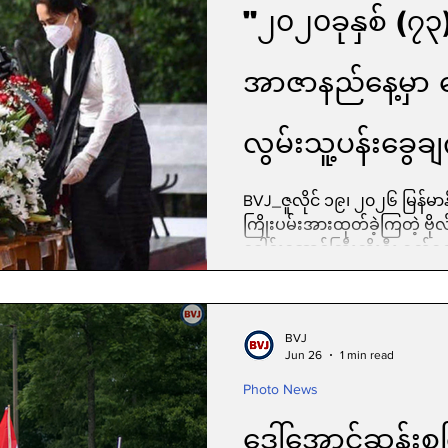
"၂၀၂၀ခုနှစ် (၇၃)
အာဇာနည်နေ့မှာ 
လွမ်းသူ့ပန်းခွေချ
မှတ်တမ်း "
BVJ_ဇူလိုင် ၁၉၊ ၂၀၂၆ မြန်မ
ကြိုးပမ်းအားထုတ်ခဲ့ကြတဲ့ ဗိ
ခေါင်းဆောင်ကြီးကိုးဦး ရက်ရ
တဲ့ "အာဇာနည်နေ့"ဟာ ဒီနေ့မှာ ၇
အာဇာနည်နေ့ရောက်တိုင်း လူထ
သူ့ဖခင်ဗိုလ်ချုပ်အောင်ဆန်း
BVJ
သွားရောက်ဂါရဝပြုလေ့ရှိပါတယ
Jun 26
1 min read
ရက်နေ့မှာ အာဏာသိမ်းစစ်ကော
Photo News
တရားဖမ်းဆီး
ဒေါ်အောင်ဆန်းစုကြ