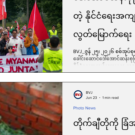
တဲ့ နိုင်ငံရေးအက
လွတ်မြောက်ရေး လှ
BVJ_ဇွန် ၂၅၊ ၂၀၂၆ စစ်အုပ်စ
ခေါင်းဆောင်ဒေါ်အောင်ဆန်းစုက
နိုင်ငံရေးအကျဉ်းသားတွေ လွတ်မြ
ရိုလန်း (Froland)မြို့က ဒေါ်အ
နဲ့ ၂၀ ရက်နေ့တို့ကကျင်းပခဲ့ပါ
ကြည်အထိမ်းအမှတ်ပန်းခြံကော်
BVJ
Group (Norway)တို့ကဦးဆောင်ကျ
Jun 23
1 min read
ကာပူ၊ ဆွီဒင်၊ ဒိန်းမတ်၊ နယ်သ
Photo News
တိုက်ချီတိုကို ခြံ