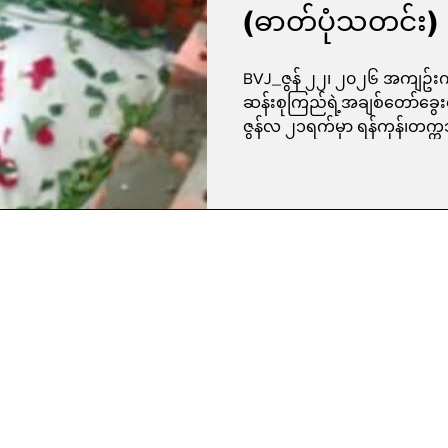
(ဓာတ်ပုံသတင်း)
BVJ_ဇွန် ၂၂၊ ၂၀၂၆ အကျဥ်းက
ဆန်းစုကြည်ရဲ့အချစ်တော်ခွေးလ
ဇွန်လ ၂၁ရက်မှာ ရန်ကုန်၊တက္
အတွင်းထဲကတနေရာမှာ ဂူသွင်းမြ
ငယ်ကိုထိန်လင်း (ခ)ကင်မ်အဲ
ကိုလက်ဆောင်ပေးခဲ့တဲ့ ခွေးလ
သေဆုံးသွားတာဖြစ်ပြီး သေဆုံး