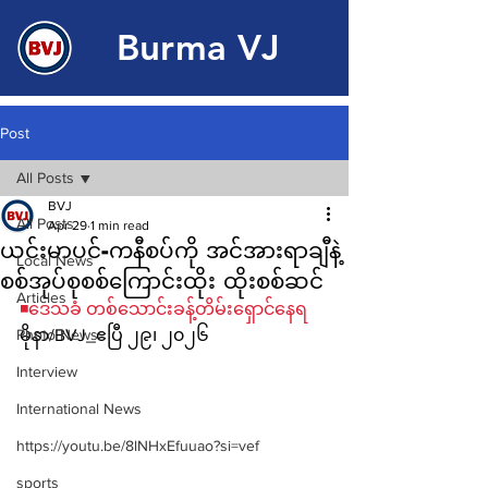
Burma VJ
Post
All Posts
BVJ
All Posts
Apr 29
1 min read
ယင်းမာပင်-ကနီစပ်ကို အင်အားရာချီနဲ့
Local News
စစ်အုပ်စုစစ်ကြောင်းထိုး ထိုးစစ်ဆင်
Articles
◾️ဒေသခံ တစ်သောင်းခန့်တိမ်းရှောင်နေရ
Photo News
မိုနာ/BVJ_ဧပြီ ၂၉၊ ၂၀၂၆
Interview
International News
https://youtu.be/8lNHxEfuuao?si=vef
sports