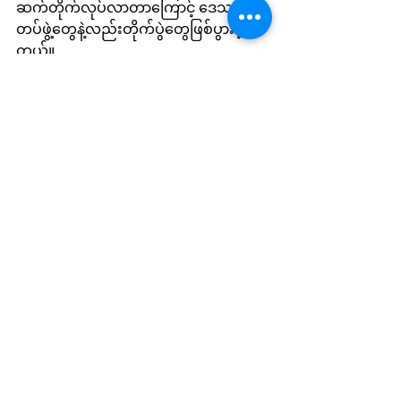
ဆက်တိုက်လုပ်လာတာကြောင့် ဒေသတွင်း
တပ်ဖွဲ့တွေနဲ့လည်းတိုက်ပွဲတွေဖြစ်ပွားခဲ့ပါ
တယ်။
အဲ့ဒီတိုက်ပွဲတွေအတွင်းမှာ စစ်အုပ်စုဘက်
ကထိခိုက်ကျဆုံးမှုများသလို ဒေသတွင်း
ကာကွယ်ရေးတပ်ဖွဲ့တွေဘက်ကလည်း 
ထိခိုက်ကျဆုံးမှုတွေရှိနေတယ်လို့ စုံစမ်း
သိရှိရပါတယ်။
Local News
See All
Recent Posts