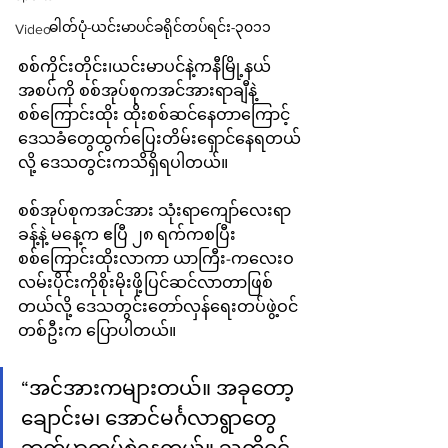
ဓါတ်ပုံ-ယင်းမာပင်ခရိုင်တပ်ရင်း-၃၀၁၁
Video
စစ်ကိုင်းတိုင်း၊ယင်းမာပင်နဲ့ကနီမြို့နယ်
အစပ်ကို စစ်အုပ်စုကအင်အားရာချီနဲ့
စစ်ကြောင်းထိုး ထိုးစစ်ဆင်နေတာကြောင့် 
ဒေသခံတွေထွက်ပြေးတိမ်း‌ရှောင်နေရတယ်
လို့ ဒေသတွင်းကသိရှိရပါတယ်။
စစ်အုပ်စုကအင်အား သုံးရာကျော်လေးရာ
ခန့်နဲ့ မနေ့က ဧပြီ ၂၈ ရက်ကစပြီး
စစ်ကြောင်းထိုးလာကာ ယာကြီး-ကလေးဝ
လမ်းပိုင်းကိုစိုးမိုးဖို့ပြင်ဆင်လာတာဖြစ်
တယ်လို့ ဒေသတွင်းတော်လှန်ရေးတပ်ဖွဲ့ဝင်
တစ်ဦးက ပြောပါတယ်။
“အင်အားကများတယ်။ အခုတော့ 
ချောင်းမ၊ အောင်မင်္ဂလာရွာတွေ