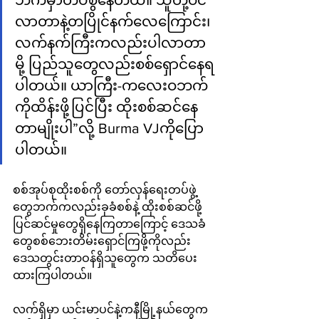
ဘက်မှာတပ်စွဲနေတယ်။ သူတို့ဝင်
လာတာနဲ့တပြိုင်နက်လေကြောင်း၊ 
လက်နက်ကြီးကလည်းပါလာတာ
မို့ ပြည်သူတွေလည်းစစ်ရှောင်နေရ
ပါတယ်။ ယာကြီး-ကလေးဝဘက်
ကိုထိန်းဖို့ပြင်ပြီး ထိုးစစ်ဆင်နေ
တာမျိုးပါ”လို့ Burma VJကိုပြော
ပါတယ်။
စစ်အုပ်စုထိုးစစ်ကို တော်လှန်ရေးတပ်ဖွဲ့
တွေဘက်ကလည်းခုခံစစ်နဲ့ ထိုးစစ်ဆင်ဖို့
ပြင်ဆင်မှုတွေရှိနေကြတာကြောင့် ဒေသခံ
တွေစစ်ဘေးတိမ်းရှောင်ကြဖို့ကိုလည်း 
ဒေသတွင်းတာဝန်ရှိသူတွေက သတိပေး
ထားကြပါတယ်။
လက်ရှိမှာ ယင်းမာပင်နဲ့ကနီမြို့နယ်တွေက 