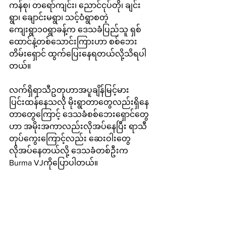
ကန်စု၊ တရော်ကျင်း၊ ညောင်ငုပ်တို၊ ချင်း
ရွာ၊ ချောင်းမရွာ၊ သင့်ဝံရွာစတဲ့ 
ကျေးရွာ၁၀ရွာခန့်က ဒေသခံပြည်သူ ရှစ်
ထောင်နဲ့တစ်သောင်းကြားဟာ စစ်ဘေး
တိမ်းရှောင် ထွက်ပြေးနေရတယ်လို့သိရပါ
တယ်။
လက်ရှိရာသီဥတုဟာအပူချိန်မြင့်မား
ပြင်းထန်နေသလို မိုးရွာတာတွေလည်းရှိနေ
တာတွေကြောင့် ဒေသခံစစ်ဘေးရှောင်တွေ
ဟာ အမိုးအကာလည်းလိုအပ်နေပြီး ရာသီ
တုပ်ကွေးကြောင့်လည်း ဆေးဝါးတွေ
လိုအပ်နေတယ်လို့ ဒေသခံတစ်ဦးက 
Burma VJကိုပြောပါတယ်။