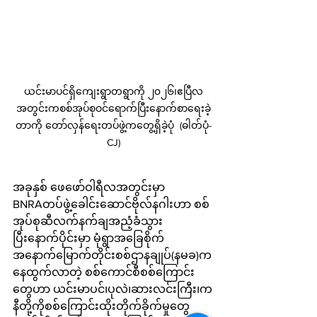
ယင်းမာပင်ရှိကျေးရွာတရွာကို ၂၀၂၆၊ဧပြီလ
အတွင်းကစစ်အုပ်စုဝင်ရောက်ပြီးနောက်စာရေးခဲ့
တာကို တော်လှန်ရေးတပ်ဖွဲ့ကတွေ့ရှိခဲ့ပုံ  (ဓါတ်ပုံ-
CJ)
အခုနှစ် ဖေဖော်ဝါရီလအတွင်းမှာ 
BNRAတပ်ဖွဲ့ခေါင်းဆောင်ဗိုလ်နဂါးဟာ စစ်
အုပ်စုဆီလက်နက်ချအညံ့ခံသွား
ပြီး‌နောက်ပိုင်းမှာ မုံရွာအခြေစိုက် 
အနောက်မြောက်တိုင်းစစ်ဌာနချုပ်(နမခ)က
နေထွက်လာတဲ့ စစ်ကောင်စီစစ်ကြောင်း
တွေဟာ ယင်းမာပင်၊ပုလဲ၊ဆားလင်းကြီး၊က
နီတို့ကိုစစ်ကြောင်းထိုးတိုက်ခိုက်မှုတွေ 