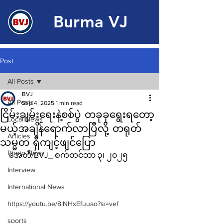
Burma VJ
Post
All Posts
BVJ
All Posts
Sep 4, 2025
1 min read
ငြိမ်းချမ်းရေးနဲ့စစ်ပွဲ တခုခုရွေးရတော့
Local News
မယ့်အချိန်ရောက်လာပြီလို့ တရုတ်
Articles
သမ္မတ ရှီကျင့်ဖျင်ပြော
Photo News
အေတီ/BVJ_ စက်တင်ဘာ ၃၊ ၂၀၂၅
Interview
International News
https://youtu.be/8lNHxEfuuao?si=vef
sports