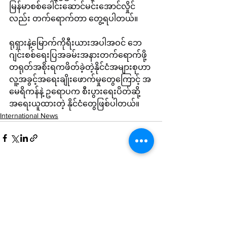
မြန်မာစစ်ခေါင်းဆောင်မင်းအောင်လှိုင်
လည်း တက်ရောက်တာ တွေ့ရပါတယ်။
ရုရှားနဲ့မြောက်ကိုရီးယားအပါအဝင် ဘေ
ဂျင်းစစ်ရေးပြအခမ်းအနားတက်ရောက်ဖို့ 
တရုတ်အစိုးရကဖိတ်ခဲ့တဲ့နိုင်ငံအများစုဟာ 
လူ့အခွင့်အရေးချိုးဖောက်မှုတွေကြောင့် အ
မေရိကန်နဲ့ ဥ‌ရောပက စီးပွားရေးပိတ်ဆို့
အရေးယူထားတဲ့ နိုင်ငံတွေဖြစ်ပါတယ်။
International News
See All
Recent Posts