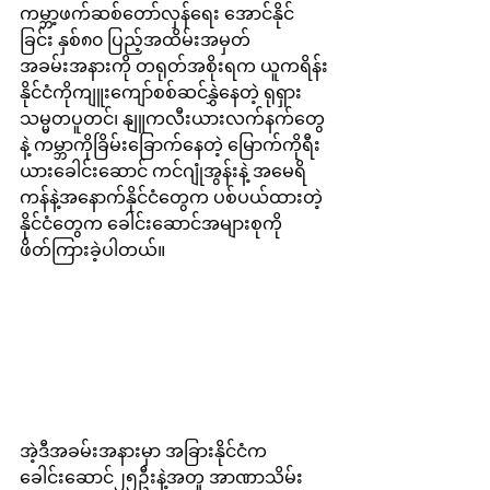
ကမ္ဘာ့ဖက်ဆစ်တော်လှန်ရေး အောင်နိုင်
ခြင်း နှစ်၈၀ ပြည့်အထိမ်းအမှတ်
အခမ်းအနားကို တရုတ်အစိုးရက ယူကရိန်း
နိုင်ငံကိုကျူးကျော်စစ်ဆင်နွှဲနေတဲ့ ရုရှား
သမ္မတပူတင်၊ နျူကလီးယားလက်နက်တွေ
နဲ့ ကမ္ဘာကိုခြိမ်းခြောက်နေတဲ့ မြောက်ကိုရီး
ယားခေါင်းဆောင် ကင်ဂျုံအွန်းနဲ့ အမေရိ
ကန်နဲ့အနောက်နိုင်ငံတွေက ပစ်ပယ်ထားတဲ့
နိုင်ငံတွေက ခေါင်းဆောင်အများစုကို 
ဖိတ်ကြားခဲ့ပါတယ်။
အဲ့ဒီအခမ်းအနားမှာ အခြားနိုင်ငံက 
ခေါင်းဆောင်၂၅ဦးနဲ့အတူ အာဏာသိမ်း