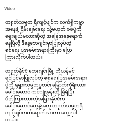
Video
တရုတ်သမ္မတ ရှီကျင့်ဖျင်က လက်ရှိကမ္ဘာ
အနေနဲ့ ငြိမ်းချမ်းရေး သို့မဟုတ် စစ်ပွဲကို 
ရွေးချယ်မလားဆိုတဲ့ အခြေအနေရောက်
နေပြီလို့ ဒီနေ့ဘေဂျင်းမှာပြုလုပ်တဲ့
စစ်ရေးပြအခမ်းအနားကြီးမှာ ပြော
ကြားလိုက်ပါတယ်။
တရုတ်နိုင်ငံ ဘေးဂျင်းမြို့ တီယန်မင်
ရင်ပြင်မှာပြုလုပ်တဲ့ စစ်ရေးပြအခမ်းအနား
ပွဲကို ရုရှားသမ္မတပူတင်၊ မြောက်ကိုရီးယား
ခေါင်းဆောင် ကင်ဂျုံအွန်းတို့ ခြံရံပြီး 
ဖိတ်ကြားထားတဲ့အခြားနိုင်ငံက
ခေါင်းဆောင်တွေနဲ့အတူ တရုတ်သမ္မတရှီ
ကျင့်ဖျင်တက်ရောက်လာတာ တွေ့ရပါ
တယ်။