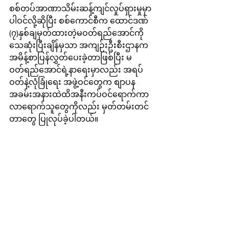
စစ်တပ်အာဏာသိမ်းဆန့်ကျင်လှုပ်ရှားမှုမှာ
ပါဝင်လို့ဆိုပြီး စစ်ကောင်စီက ထောင်ဒဏ် 
(၇)နှစ်ချမှတ်ထားတဲ့မဝတ်ရည်အောင်ကို 
သေဆုံးပြီးချိန်မှသာ အကျဉ်းဦးစီးဌာနက 
အမိန့်စာပြန်လွှတ်ပေးခဲ့တာဖြစ်ပြီး မ
ဝတ်ရည်အောင်ရဲ့နာရေးမှာလည်း အရပ်
ဝတ်နဲ့လုံခြုံရေး အဖွဲ့ဝင်တွေက စျာပန
အခမ်းအနားထဲထိအနီးကပ်ဝင်ရောက်ကာ 
လာရောက်သူတွေကိုလည်း မှတ်တမ်းတင်
တာတွေ ပြုလုပ်ခဲ့ပါတယ်။