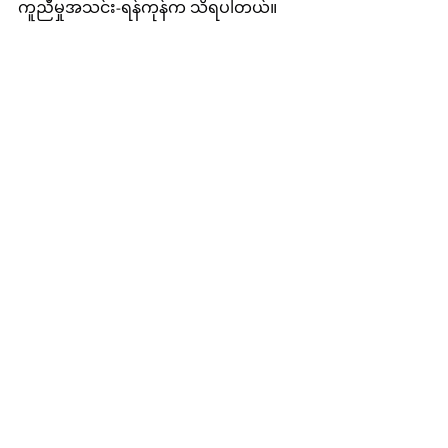
ကူညီမှုအသင်း-ရန်ကုန်က သိရပါတယ်။