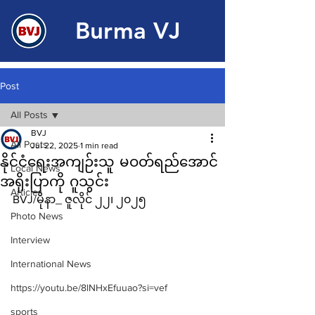
Burma VJ
Post
All Posts
BVJ
All Posts
Jul 22, 2025
1 min read
နိုင်ငံရေးအကျဉ်းသူ မဝတ်ရည်အောင်
Local News
အရိုးပြာကို ဂူသွင်း
Articles
BVJ/မိုနာ_ ဇူလိုင် ၂၂၊ ၂၀၂၅
Photo News
Interview
International News
https://youtu.be/8lNHxEfuuao?si=vef
sports