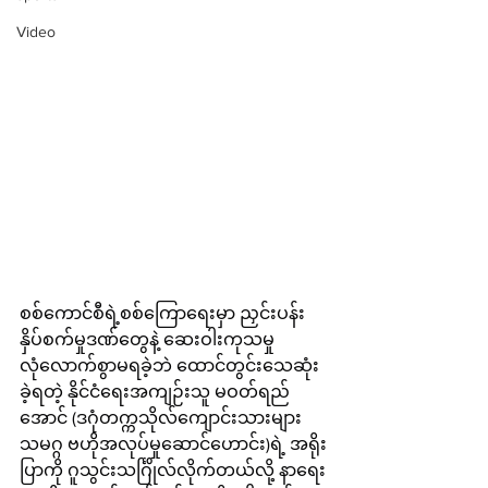
Video
စစ်ကောင်စီရဲ့စစ်ကြောရေးမှာ ညှင်းပန်း
နှိပ်စက်မှုဒဏ်တွေနဲ့ ဆေးဝါးကုသမှု
လုံလောက်စွာမရခဲ့ဘဲ ထောင်တွင်းသေဆုံး
ခဲ့ရတဲ့ နိုင်ငံရေးအကျဉ်းသူ မဝတ်ရည်
အောင် (ဒဂုံတက္ကသိုလ်ကျောင်းသားများ
သမဂ္ဂ ဗဟိုအလုပ်မှုဆောင်ဟောင်း)ရဲ့ အရိုး
ပြာကို ဂူသွင်းသင်္ဂြိုလ်လိုက်တယ်လို့ နာရေး