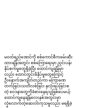
မဝတ်ရည်အောင်ကို စစ်ကောင်စီကဖမ်းဆီး
ထားချိန်အတွင်း စစ်ကြောရေးမှာ ညှင်းပန်း
နှိပ်စက်မှုတွေရှိခဲ့ပြီး ထောင်ကျချိန်မှာ
လည်း ထောင်တွင်းဖိနှိပ်မှုတွေကြောင့် 
ဦးနှောက်အကျိတ်တည်ကာ မကြာခဏ
တက်ခြင်း၊သတိလစ်ခြင်း နှလုံးရပ်ခြင်းစ
တဲ့ ဝေဒနာတွေကိုခံစားနေရသူဖြစ်ပေမယ့် 
ထောင်ကျနေချိန်လေးနှစ်အတွင်းမှာ 
လုံလောက်တဲ့ဆေးဝါးကုသမှုလည်း မရရှိခဲ့