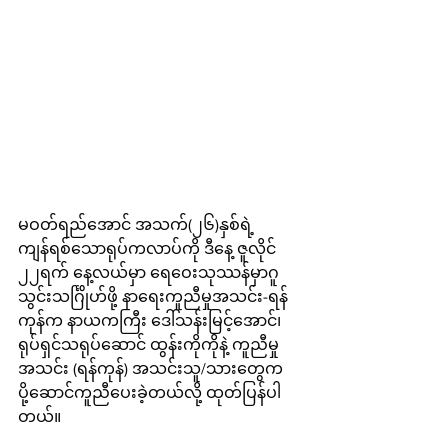
မဝတ်ရည်အောင် အသက်(၂၆)နှစ်ရဲ့ 
ကျန်ရစ်သောရုပ်ကလာပ်ကို ဒီနေ့ ဇူလိုင် 
၂၂ရက် နေ့လယ်မှာ ရေဝေးသုဿန်မှာဂူ
သွင်းသင်္ဂြိုဟ်ဖို့ နာရေးကူညီမှုအသင်း-ရန်
ကုန်က နာယကကြီး ဒေါ်သန်းမြင့်အောင်၊ 
ရုပ်ရှင်သရုပ်ဆောင် ထွန်းကိုကိုနဲ့ ကူညီမှု
အသင်း (ရန်ကုန်) အသင်းသူ/သားတွေက 
ပို့ဆောင်ကူညီပေးခဲ့တယ်လို့ ထုတ်ပြန်ပါ
တယ်။