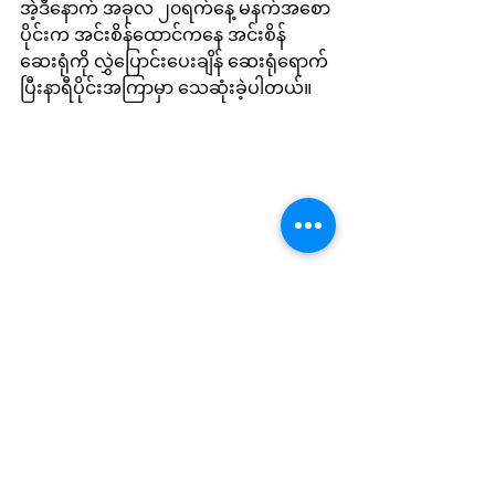
အဲ့ဒီနောက် အခုလ ၂၀ရက်နေ့ မနက်အစော
ပိုင်းက အင်းစိန်ထောင်ကနေ အင်းစိန်
ဆေးရုံကို လွှဲပြောင်းပေးချိန် ဆေးရုံရောက်
ပြီးနာရီပိုင်းအကြာမှာ သေဆုံးခဲ့ပါတယ်။