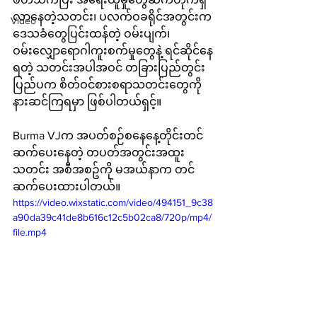
လာနေတဲ့သတင်း၊ ပလက်ဝခရိုင်အတွင်းက
Video
ဒေသခံတွေပြင်းထန်တဲ့ ဝမ်းပျက်၊
ဝမ်းလျှောရောဂါကူးစက်မှုတွေနဲ့ ရင်ဆိုင်နေ
ရတဲ့ သတင်းအပါအဝင် တခြားပြည်တွင်း 
ပြည်ပက စိတ်ဝင်စားစရာသတင်းတွေကို 
နားဆင်ကြရမှာ ဖြစ်ပါတယ်ရှင့်။ 
Burma VJက အပတ်စဉ်စနေနေ့တိုင်းတင်
ဆက်ပေးနေတဲ့ တပတ်အတွင်းအထူး
သတင်း အစီအစဥ်ကို မအယ်နာက တင်
ဆက်ပေးထားပါတယ်။
https://video.wixstatic.com/video/494151_9c38
a90da39c41de8b616c12c5b02ca8/720p/mp4/
file.mp4