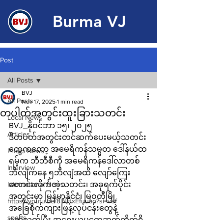
Burma VJ
Post
All Posts
BVJ
All Posts
Nov 17, 2025
1 min read
တပါတ်အတွင်းထူးခြားသတင်း
Local News
BVJ_နိုဝင်ဘာ ၁၅၊ ၂၀၂၅
Articles
ဒီတပတ်အတွင်းတင်ဆက်ပေးမယ့်သတင်း
တွေကတော့ အမေရိကန်သမ္မတ ဒေါ်နယ်ထ
Photo News
ရမ့်က ဘီဘီစီကို အမေရိကန်ဒေါ်လာတစ်
Interview
ဘီလျံကနေ ၅ဘီလျံအထိ လျော်ကြေး
International News
တောင်းလိုက်တဲ့သတင်း၊ အခုရက်ပိုင်း
အတွင်းမှာ မြန်မာနိုင်ငံ၊ မြဝတီမြို့ 
https://youtu.be/8lNHxEfuuao?si=vef
အခြေစိုက်ကျားဖြန့်လုပ်ငန်းတွေနဲ့
sports
ပတ်သက်ပြီး အရေးယူမှုတွေဆက်တိုက်ရှိ