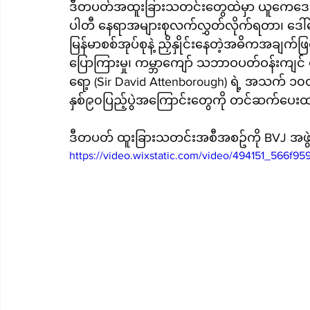
ဒီတပတ်အထူးခြားသတင်းတွေထဲမှာ ယူကေဒေ
ပါတီ နေရာအများစုလက်လွှတ်လိုက်ရတာ၊ ဒေါ
မြန်မာစစ်အုပ်စုနဲ့ ညှိနှိုင်းနေတဲ့အဓိကအချက်ဖြ
ပြောကြားမှု၊ ကမ္ဘာကျော် သဘာဝပတ်ဝန်းကျင
ရော့ (Sir David Attenborough) ရဲ့ အသက် ၁၀၀ 
နှစ်၉၀ပြည့်ပွဲအကြောင်းတွေကို တင်ဆက်ပေ
ဒီတပတ် ထူးခြားသတင်းအစီအစဥ်ကို BVJ အ
https://video.wixstatic.com/video/494151_566f