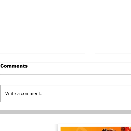
Comments
Write a comment...
ယူကရိန်းတောင်ပိုင်းမှာ လမ်း
အာဆီယံအပေ
ဘေးဈေးသည်ကို ဒရုန်းနဲ့လိုက်
သမ္မတရဲ့ သ