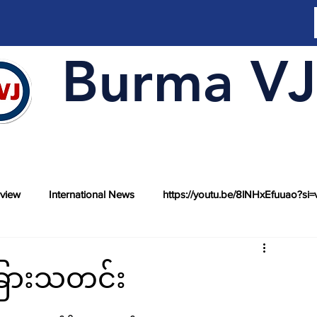
Burma VJ
rview
International News
https://youtu.be/8lNHxEfuuao?si=
ခြားသတင်း