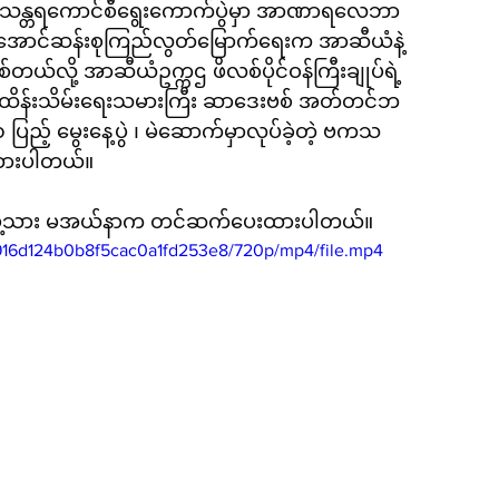
သန္တရကောင်စီရွေးကောက်ပွဲမှာ အာဏာရလေဘာ
်အောင်ဆန်းစုကြည်လွတ်မြောက်ရေးက အာဆီယံနဲ့ 
စ်တယ်လို့ အာဆီယံဥက္ကဌ ဖိလစ်ပိုင်ဝန်ကြီးချုပ်ရဲ့ 
် ထိန်းသိမ်းရေးသမားကြီး ဆာဒေးဗစ် အတ်တင်ဘ
ပြည့် မွေးနေ့ပွဲ ၊ မဲဆောက်မှာလုပ်ခဲ့တဲ့ ဗကသ 
းထားပါတယ်။
ဖွဲ့သား မအယ်နာက တင်ဆက်ပေးထားပါတယ်။
95916d124b0b8f5cac0a1fd253e8/720p/mp4/file.mp4