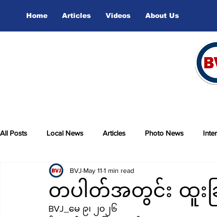
Home
Articles
Videos
About Us
All Posts
Local News
Articles
Photo News
Inte
BVJ
May 11
1 min read
sports
Video
တပါတ်အတွင်း ထူး
BVJ_မေ ၉၊ ၂၀၂၆