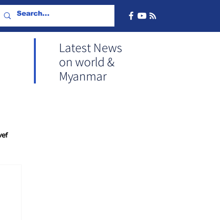
Latest News
on world &
Myanmar
vef