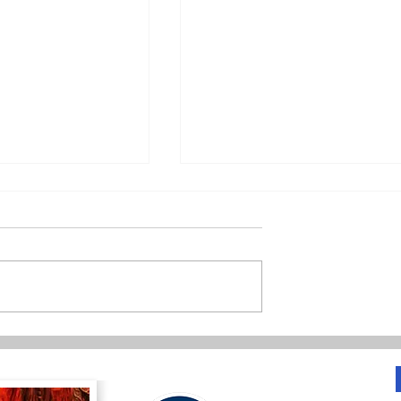
ါ် အာဏာသိမ်း
လွှတ်တော်ဆုံးဖြတ်ချက် အသုံ
‌ဘောထား
မဝင်ဟု စစ်အုပ်စုနိုင်ငံခြားရေ