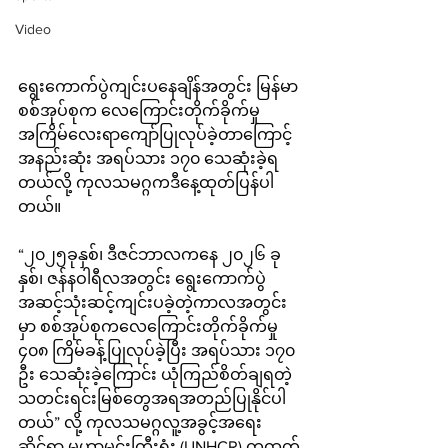
Video
ရွေးကောက်ပွဲကျင်းပနေချိန်အတွင်း မြန်မာ
စစ်အုပ်စုက လေကြောင်းတိုက်ခိုက်မှု 
အကြိမ်လေးရာကျော်ပြုလုပ်ခဲ့တာကြောင့် 
အနည်းဆုံး အရပ်သား ၁၇၀ သေဆုံးခဲ့ရ
တယ်လို့ ကုလသမဂ္ဂကဒီနေ့ထုတ်ပြန်ပါ
တယ်။
“၂၀၂၅ခုနှစ်၊ ဒီဇင်ဘာလကနေ ၂၀၂၆ ခု
နှစ်၊ ဇန်နဝါရီလအတွင်း ရွေးကောက်ပွဲ
အဆင့်သုံးဆင့်ကျင်းပခဲ့တဲ့ကာလအတွင်း
မှာ စစ်အုပ်စုကလေကြောင်းတိုက်ခိုက်မှု 
၄၀၈ ကြိမ်ခန့်ပြုလုပ်ခဲ့ပြီး အရပ်သား ၁၇၀ 
ဦး သေဆုံးခဲ့ကြောင်း ယုံကြည်စိတ်ချရတဲ့ 
သတင်းရင်းမြစ်တွေအရအတည်ပြုနိုင်ပါ
တယ်” လို့ ကုလသမဂ္ဂလူ့အခွင့်အရေး
ဆိုင်ရာ မဟာမင်းကြီးရုံး (UNHCR) ကထုတ်