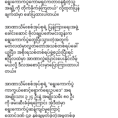
ရွေးကောက်ပွဲကော်မရှင်ကတာဝန်ရှိတဲ့သူ
အချို့ကို တိုက်ခိုက်ခဲ့ကြတယ်” လို့ထုတ်ပြန်
ချက်ထဲမှာ ဖော်ပြထားပါတယ်။
အာဏာသိမ်းစစ်အုပ်စုရဲ့ ပြန်ကြားရေးအဖွဲ့
ခေါင်းဆောင် ဗိုလ်ချုပ်ဇော်မင်းထွန်းက 
ရွေးကောက်ပွဲတွေပြီးသွားတဲ့အတွက် 
မတ်လထဲမှာလွှတ်တော်အသစ်တစ်ရပ်ခေါ်
ယူပြီး၊ အစိုးရသစ်တစ်ရပ်ဖွဲ့စည်းပြီးရင် 
ဧပြီလထဲမှာ အာဏာလွှဲပြောင်းပေးနိုင်လိမ့်
မယ်လို့ ဒီလအစောပိုင်းမှာပြောကြားထားပါ
တယ်။
အာဏာသိမ်းစစ်အုပ်စုရဲ့ “ရွေးကောက်ပွဲ
ကာကွယ်စောင့်ရှောက်ရေးဥပဒေ” အရ 
အမျိုးသား ၃၂၄ ဦးနဲ့ အမျိုးသမီး ၈၀ ဦး
ကို ဖမ်းဆီးခံခဲ့ရကြောင်း အဲ့ဒီထဲမှာ 
ရွေးကောက်ပွဲဆန့်ကျင်မှုကြောင့် 
ထောင်ဒဏ် ၄၉ နှစ်ချမှတ်ခဲ့တဲ့အမှုတစ်ခု