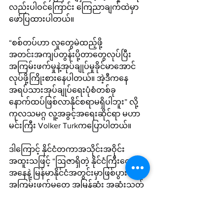
လည်းပါဝင်ကြောင်း ကြေညာချက်ထဲမှာ
ဖော်ပြထားပါတယ်။
“စစ်တပ်ဟာ လူတွေမဲထည့်ဖို့ 
အတင်းအကျပ်တွန်းပို့တာတွေလုပ်ပြီး 
အကြမ်းဖက်မှုနဲ့အုပ်ချုပ်မှုခိုင်မာအောင်
လုပ်ဖို့ကြိုးစားနေပါတယ်။ အဲ့ဒီကနေ 
အရပ်သားအုပ်ချုပ်ရေးပုံစံတစ်ခု 
နောက်ထပ်ဖြစ်လာနိုင်စရာမရှိပါဘူး” လို့ 
ကုလသမဂ္ဂ လူ့အခွင့်အရေးဆိုင်ရာ မဟာ
မင်းကြီး Volker Turkကပြောပါတယ်။
ဒါကြောင့် နိုင်ငံတကာအသိုင်းအဝိုင်း 
အထူးသဖြင့် “ဩဇာရှိတဲ့ နိုင်ငံကြီးတွေ
အနေနဲ့ မြန်မာနိုင်ငံအတွင်းမှာဖြစ်ပွားနေတဲ့
အကြမ်းဖက်မှုတွေ အမြန်ဆုံး အဆုံးသတ်
ဖို့ ကြိုးပမ်းအားထုတ်မှုတွေအရှိန်အဟုန်
မြင့်လုပ်ဆောင်သင့်ကြောင်း သူကတိုက်
တွန်းခဲ့ပါတယ်။