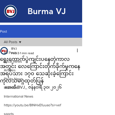
Burma VJ
Post
All Posts
BVJ
All Posts
Feb 3
1 min read
ရွေးကောက်ပွဲကျင်းပနေတဲ့ကာလ
Local News
အတွင်း လေကြောင်းတိုက်ခိုက်မှုကနေ
Articles
အရပ်သား ၁၇၀‌ သေဆုံးခဲ့ကြောင်း
Photo News
ကုလသမဂ္ဂထုတ်ပြန်
အေတီ/BVJ_ ဇန်နဝါရီ ၃၀၊ ၂၀၂၆
Interview
International News
https://youtu.be/8lNHxEfuuao?si=vef
sports