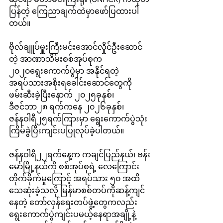
ပြန်တဲ့ ကြေညာချက်ထဲမှာဖော်ပြထားပါ
တယ်။
ဗိုလ်ချူပ်မှူးကြီးမင်းအောင်လှိုင်ဦးဆောင်
တဲ့ အာဏာသိမ်းစစ်အုပ်စုက 
၂၀၂၀ရွေးကောက်ပွဲမှာ အနိုင်ရတဲ့
အရပ်သားအစိုးရခေါင်းဆောင်တွေကို 
ဖမ်းဆီးခဲ့ပြီးနောက် ၂၀၂၅ခုနှစ်၊ 
ဒီဇင်ဘာ၂၈ ရက်ကနေ ၂၀၂၆ခုနှစ်၊ 
ဇန်နဝါရီ၂၅ရက်ကြားမှာ ရွေးကောက်ပွဲသုံး
ကြိမ်ခွဲပြီးကျင်းပပြုလုပ်ခဲ့ပါတယ်။
ဇန်နဝါရီ၂၂ရက်နေ့က ကချင်ပြည်နယ်၊ ဗန်း
မော်မြို့နယ်ကို စစ်အုပ်စုရဲ့ လေကြောင်း
တိုက်ခိုက်မှုကြောင့် အရပ်သား ၅၀ အထိ
သေဆုံးခဲ့သလို မြန်မာစစ်တပ်ကိုဆန့်ကျင်
နေတဲ့ တော်လှန်ရေးတပ်ဖွဲ့တွေကလည်း 
ရွေးကောက်ပွဲကျင်းပမယ့်နေရာအချို့နဲ့ 