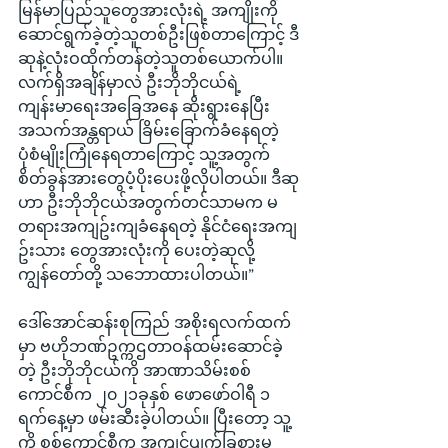
မြန်မာပြည်သူတွေအားလုံးရဲ့ အကျိုးကို 
ဆောင်ရွက်ခဲ့တဲ့သူတစ်ဦးဖြစ်တာကြောင့် ဒီ
ဆုနဲ့လုံးဝထိုက်တန်တဲ့သူတစ်ယောက်ပါ။ 
လက်ရှိအချိန်မှာလဲ ဦးဘိုဘိုငယ်ရဲ့ 
ကျန်းမာရေးအခြေအနေ ဆိုးရွားနေပြီး 
အသက်အန္တရာယ် ခြိမ်းခြောက်ခံနေရတဲ့ 
ပုံစံမျိုးကြုံနေရတာကြောင့် သူ့အတွက် 
စိတ်ခွန်အားတွေပံ့ပိုးပေးဖို့လိုပါတယ်။ ဒီဆု
ဟာ ဦးဘိုဘိုငယ်အတွက်တင်သာမက မ
တရားအကျဥ်းကျခံနေရတဲ့ နိုင်ငံရေးအကျ
ဥ်းသား တွေအားလုံးကို ပေးတဲ့ဆုလို့ 
ကျွန်တော်တို့ သဘောထားပါတယ်။”
ဒေါ်အောင်ဆန်းစုကြည် အစိုးရလက်ထက်
မှာ ဗဟိုဘဏ်ဥက္ကဌတာဝန်ထမ်းဆောင်ခဲ့
တဲ့ ဦးဘိုဘိုငယ်ကို အာဏာသိမ်းစစ်
ကောင်စီက ၂၀၂၁ခုနှစ် ဖောဖော်ဝါရီ ၁ 
ရက်နေ့မှာ ဖမ်းဆီးခဲ့ပါတယ်။ ပြီးတော့ သူ့
ကို စစ်ကောင်စီက အကျင့်ပျက်ခြစားမှု