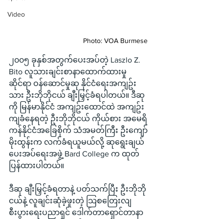
Video
Photo: VOA Burmese
၂၀၀၅ ခုနှစ်အတွက်ပေးအပ်တဲ့ Laszlo Z. 
Bito လူသားချင်းစာနာထောက်ထားမှု
ဆိုင်ရာ ဝန်ဆောင်မှုဆု နိုင်ငံရေးအကျဥ်း
သား ဦးဘိုဘိုငယ် ချီးမြှင့်ခံရပါတယ်။ ဒီဆု
ကို မြန်မာနိုင်ငံ အကျဥ်းထောင်ထဲ အကျဥ်း
ကျခံနေရတဲ့ ဦးဘိုဘိုငယ် ကိုယ်စား အမေရိ
ကန်နိုင်ငံအခြေစိုက် သံအမတ်ကြီး ဦးကျော်
မိုးထွန်းက လက်ခံရယူမယ်လို့ ဆုရွေးချယ်
ပေးအပ်ရေးအဖွဲ့ Bard College က ထုတ်
ပြန်ထားပါတယ်။
ဒီဆု ချီးမြှင့်ခံရတာနဲ့ ပတ်သက်ပြီး ဦးဘိုဘို
ငယ်နဲ့ လူချင်းဆုံခဲ့ဖူးတဲ့ သြစတြေးလျ 
စီးပွားရေးပညာရှင် ဒေါက်တာရှောင်တာနာ