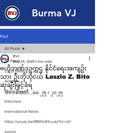
Burma VJ
Post
All Posts
BVJ
All Posts
May 25, 2025
1 min read
ဗဟိုဘဏ်ဒုဥက္ကဌ နိုင်ငံရေးအကျဥ်း
Local News
သား ဦးဘိုဘိုငယ် Laszlo Z. Bito
Articles
ဆုချီးမြှင့်ခံရ
Photo News
BVJ/အေတီ_ မေ ၂၅ ၊ ၂၀၂၅
Interview
International News
https://youtu.be/8lNHxEfuuao?si=vef
sports