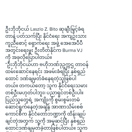
ဦးဘိုဘိုငယ် Laszlo Z. Bito ဆုချီးမြှင့်ခံရ
တာနဲ့ ပတ်သက်ပြီး နိုင်ငံရေး အကျဥ်းသား
ကူညီစောင့် ရှောက်ရေး အဖွဲ့ အေအေပီပီ 
အတွင်းရေးမှူး ဦးတိတ်နိုင်က Burma VJ 
ကို အခုလိုပြောပါတယ်။
“ဦးဘိုဘိုငယ်ဟာ ဗဟိုဘဏ်ဒုဥက္ကဌ တာဝန်
ထမ်းဆောင်နေရင်း အဖမ်းခံရပြီး နှစ်ရှည်
ထောင် ဒဏ်ချမှတ်ခံနေရတဲ့သူဖြစ်ပါ
တယ်။ တကယ်တော့ သူက နိုင်ငံရေးသမား 
တစ်ဦးမဟုတ်ပါဘူး၊ ပညာရှင်တစ်ဦးပါ။ 
ပြည်သူတွေရဲ့ အကျိုးကို စွမ်းစွမ်းတမံ
ဆောင်ရွက်နေတဲ့အချိန် အာဏာသိမ်းစစ်
ကောင်စီက နိုင်ငံတော်ဘဏ္ဍာကို ထိန်းချုပ်
ချင်တဲ့အတွက် သူ့ကို အမှုဆင်ပြီး နှစ်ရှည်
ထောင်ဒဏ်ချမှတ်ခဲ့တာဖြစ်ပါတယ်။ သူက 