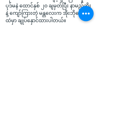
ပုဒ်မနဲ ထောင်နှစ် ၂၀ ချမှတ်ပြီး နာမည်ဆိုး
နဲ့ ကျော်ကြားတဲ့ မန္တလေးက အိုးဘိုထောင်
ထဲမှာ ချုပ်နှောင်ထားပါတယ်။
လက်ရှိအချိန် ဦးဘိုဘိုငယ် နှလုံး
သွေးတိုးရောဂါခံစားနေရတဲ့သူဖြစ်ပြီး သူ့
ရဲ့ ကျန်းမာရေး အခြေအနေကို သူ့ဇနီးသည်
နဲ့ မိသားစုက စိုးရိမ်ပူပန်နေကြတယ်လို့ သိ
ရပါတယ်။
Local News
See All
Recent Posts