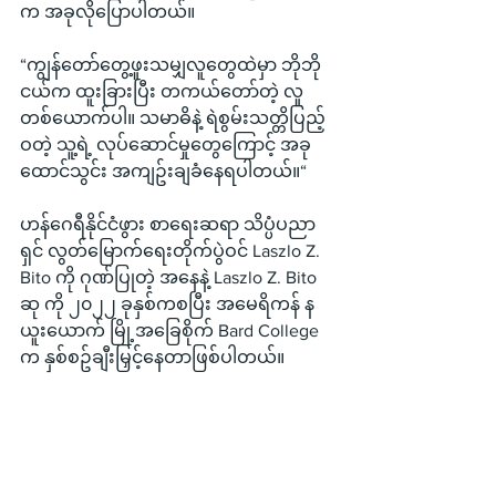
က အခုလိုပြောပါတယ်။
“ကျွန်တော်တွေ့ဖူးသမျှလူတွေထဲမှာ ဘိုဘို
ငယ်က ထူးခြားပြီး တကယ်တော်တဲ့ လူ
တစ်ယောက်ပါ။ သမာဓိနဲ့ ရဲစွမ်းသတ္တိပြည့်
ဝတဲ့ သူ့ရဲ့ လုပ်ဆောင်မှုတွေကြောင့် အခု 
ထောင်သွင်း အကျဥ်းချခံနေရပါတယ်။“
ဟန်ဂေရီနိုင်ငံဖွား စာရေးဆရာ သိပ္ပံပညာ
ရှင် လွတ်မြောက်ရေးတိုက်ပွဲဝင် Laszlo Z. 
Bito ကို ဂုဏ်ပြုတဲ့ အနေနဲ့ Laszlo Z. Bito 
ဆု ကို ၂၀၂၂ ခုနှစ်ကစပြီး အမေရိကန် န
ယူးယောက် မြို့အခြေစိုက် Bard College 
က နှစ်စဥ်ချီးမြှင့်နေတာဖြစ်ပါတယ်။