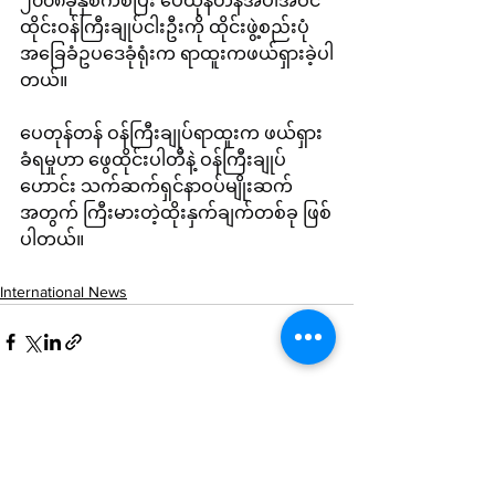
၂၀၀၈ခုနှစ်ကစပြီး ပေထုန်တန်အပါအဝင် 
ထိုင်းဝန်ကြီးချုပ်ငါးဦးကို ထိုင်းဖွဲ့စည်းပုံ
အခြေခံဥပဒေခုံရုံးက ရာထူးကဖယ်ရှားခဲ့ပါ
တယ်။
ပေတုန်တန် ဝန်ကြီးချုပ်ရာထူးက ဖယ်ရှား
ခံရမှုဟာ ဖွေထိုင်းပါတီနဲ့ ဝန်ကြီးချုပ်
ဟောင်း သက်ဆက်ရှင်နာဝပ်မျိုးဆက်
အတွက် ကြီးမားတဲ့ထိုးနှက်ချက်တစ်ခု ဖြစ်
ပါတယ်။
International News
See All
Recent Posts