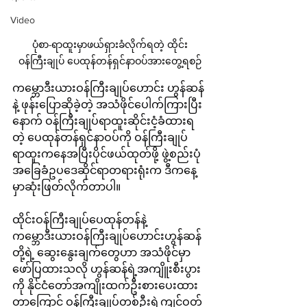
Video
ပုံစာ-ရာထူးမှာဖယ်ရှားခံလိုက်ရတဲ့ ထိုင်း
ဝန်ကြီးချုပ် ပေထုန်တန်ရှင်နာဝပ်အားတွေ့ရစဉ်
ကမ္ဘောဒီးယားဝန်ကြီးချုပ်ဟောင်း ဟွန်ဆန်
နဲ့ ဖုန်းပြောဆိုခဲ့တဲ့ အသံဖိုင်ပေါက်ကြားပြီး
နောက် ဝန်ကြီးချုပ်ရာထူးဆိုင်းငံ့ခံထားရ
တဲ့ ပေထုန်တန်ရှင်နာဝပ်ကို ဝန်ကြီးချုပ်
ရာထူးကနေအပြီးပိုင်ဖယ်ထုတ်ဖို့ ဖွဲ့စည်းပုံ
အခြေခံဥပဒေဆိုင်ရာတရားရုံးက ဒီကနေ့
မှာဆုံးဖြတ်လိုက်တာပါ။
ထိုင်းဝန်ကြီးချုပ်ပေထုန်တန်နဲ့ 
ကမ္ဘောဒီးယားဝန်ကြီးချုပ်ဟောင်းဟွန်ဆန်
တို့ရဲ့ ဆွေးနွေးချက်တွေဟာ အသံဖိုင်မှာ
ဖော်ပြထားသလို ဟွန်ဆန်ရဲ့အကျိူးစီးပွား
ကို နိုင်ငံတော်အကျိုးထက်ဦးစားပေးထား
တာကြောင့် ဝန်ကြီးချုပ်တစ်ဦးရဲ့ကျင့်ဝတ်