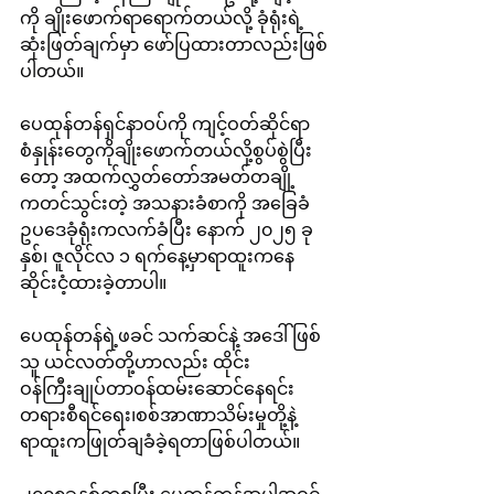
ကို ချိုးဖောက်ရာရောက်တယ်လို့ ခုံရုံးရဲ့
ဆုံးဖြတ်ချက်မှာ ဖော်ပြထားတာလည်းဖြစ်
ပါတယ်။
ပေထုန်တန်ရှင်နာဝပ်ကို ကျင့်ဝတ်ဆိုင်ရာ
စံနှုန်းတွေကိုချိုးဖောက်တယ်လို့စွပ်စွဲပြီး
တော့ အထက်လွှတ်တော်အမတ်တချို့
ကတင်သွင်းတဲ့ အသနားခံစာကို အခြေခံ
ဥပဒေခုံရုံးကလက်ခံပြီး နောက် ၂၀၂၅ ခု
နှစ်၊ ဇူလိုင်လ ၁ ရက်နေ့မှာရာထူးကနေ 
ဆိုင်းငံ့ထားခဲ့တာပါ။
ပေထုန်တန်ရဲ့ဖခင် သက်ဆင်နဲ့ အဒေါ်ဖြစ်
သူ ယင်လတ်တို့ဟာလည်း ထိုင်း
ဝန်ကြီးချုပ်တာဝန်ထမ်းဆောင်နေရင်း 
တရားစီရင်ရေး၊စစ်အာဏာသိမ်းမှုတို့နဲ့ 
ရာထူးကဖြုတ်ချခံခဲ့ရတာဖြစ်ပါတယ်။