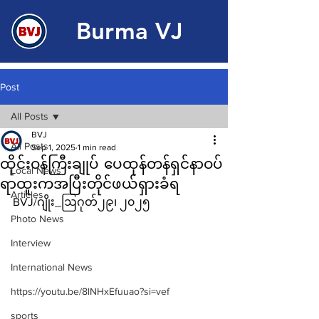
Burma VJ
Post
All Posts
BVJ
All Posts
Sep 1, 2025
1 min read
ထိုင်းဝန်ကြီးချုပ် ပေထုန်တန်ရှင်နာဝပ်
Local News
ရာထူးကအပြီးတိုင်ဖယ်ရှားခံရ
Articles
BVJ/ဂျိုး_ဩဂုတ်၂၉၊ ၂၀၂၅
Photo News
Interview
International News
https://youtu.be/8lNHxEfuuao?si=vef
sports