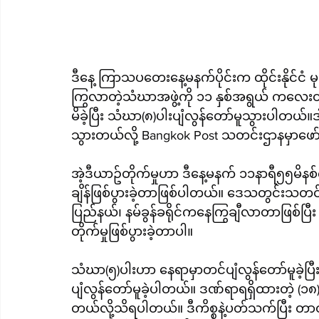
ဒီနေ့ ကြာသပတေးနေ့မနက်ပိုင်းက ထိုင်းနိုင်ငံ မ
ကြွလာတဲ့သံဃာအဖွဲ့ကို ၁၁ နှစ်အရွယ် ကလေးတ
မိခဲ့ပြီး သံဃာ(၈)ပါးပျံလွန်တော်မူသွားပါတ
သွားတယ်လို့ Bangkok Post သတင်းဌာနမှာဖေ
အဲ့ဒီယာဥ်တိုက်မှုဟာ ဒီနေ့မနက် ၁၁နာရီ၅၅မိနစ
ချိန်ဖြစ်ပွားခဲ့တာဖြစ်ပါတယ်။ ဒေသတွင်းသ
ပြည်နယ်၊ နမ်ခွန်ခရိုင်ကနေကြွချီလာတာဖြစ်ပြီး 
တိုက်မှုဖြစ်ပွားခဲ့တာပါ။
သံဃာ(၅)ပါးဟာ နေရာမှာတင်ပျံလွန်တော်မူခဲ့ပြီး
ပျံလွန်တော်မူခဲ့ပါတယ်။ ဒဏ်ရာရရှိထားတဲ့ (၁၈
တယ်လို့သိရပါတယ်။ ဒီကိစ္စနဲ့ပတ်သက်ပြီး တာ