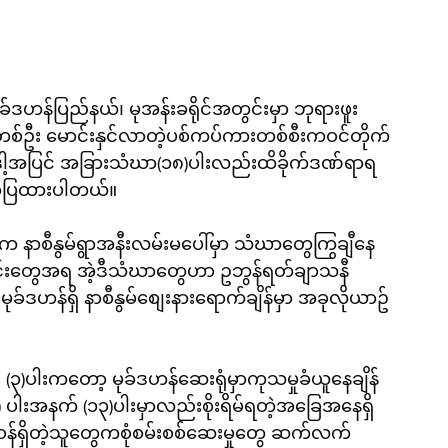
ုခ်ဒဟန်ပြည်နယ်၊ မုအန်းခရိုင်အတွင်းမှာ ဘုရားဖူး
စ်ဦး မောင်းနှင်လာတဲ့ပစ်ကပ်ကားတစ်စီးကဝင်တိုက်
ယ်။ဒါ့အပြင် အခြားသံဃာ(၁၈)ပါးလည်းထိခိုက်ဒဏ်ရာရ
ာ်ပြထားပါတယ်။
်က နာစီနွမ်ရွာအနီးလမ်းမပေါ်မှာ သံဃာတွေကြွချီနေ
တင်းတွေအရ အဲ့ဒီသံဃာတွေဟာ ဥဘွန်ရတ်ချာသနီ
မုခ်ဒဟန်ရှိ နာစီနွမ်စျေးနားရောက်ချိန်မှာ အခုလိုယာဥ်
 (၃)ပါးကတော့ မုခ်ဒဟန်ဆေးရုံမှာကုသမှုခံယူနေချိန်
) ပါးအနက် (၁၃)ပါးမှာလည်းစိုးရိမ်ရတဲ့အခြေအနေရှိ
ဝန်ရှိတဲ့သူတွေကစုံစမ်းစစ်ဆေးမှုတွေ ဆက်လက်