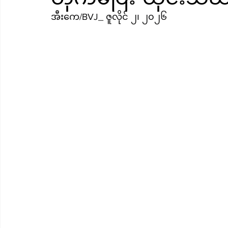
အီးကေ/BVJ_ ဇူလိုင် ၂၊ ၂၀၂၆