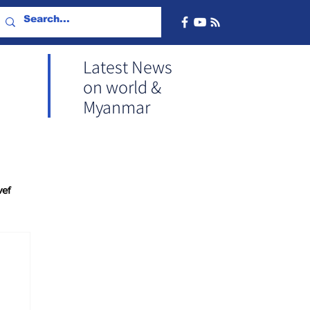
Latest News
on world &
Myanmar
vef