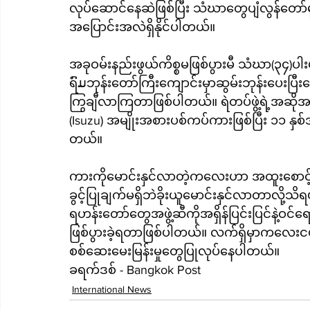
လုပ်ဆောင်နေဆဲဖြစ်ပြီး သံဃာတွေပျံလွန်တ
အပြောင်းအလဲရှိနိုင်ပါတယ်။
အခုဝမ်းနည်းဖွယ်ကိစ္စမဖြစ်ပွားမီ သံဃာ(၃၄)ပါး
ရົມဘုန်းတော်ကြီးကျောင်းမှာဆွမ်းဘုန်းပေးပြီ
ကြွချီလာကြတာဖြစ်ပါတယ်။ ရဲတပ်ဖွဲ့ရဲ့အဆို
(Isuzu) အမျိုးအစားပစ်ကပ်ကားဖြစ်ပြီး ၁၁ န
တယ်။
ကားကိုမောင်းနှင်လာတဲ့ကလေးဟာ အထူးစောင့်ရှ
ခွင့်ပြုချက်မရှိဘဲခိုးယူမောင်းနှင်လာတာလို
ရဟန်းတော်တွေအဖွဲ့ဆီကိုအရှိန်ပြင်းပြင်နဲ့ဝင်ရ
ဖြစ်ပွားခဲ့ရတာဖြစ်ပါတယ်။ လက်ရှိမှာကလေးငယ်ကိ
စစ်ဆေးမေးမြန်းမှုတွေပြုလုပ်နေပါတယ်။
ခရက်ဒစ် - Bangkok Post
International News