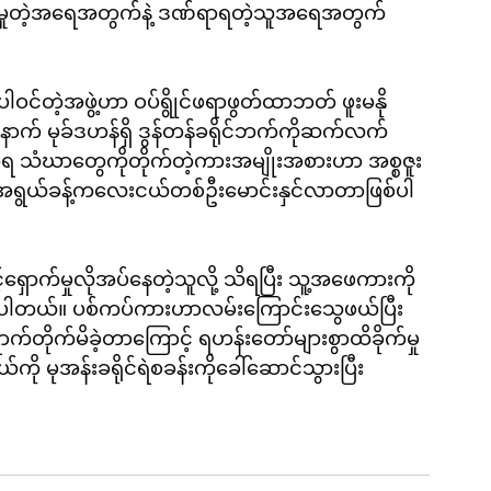
ော်မူတဲ့အရေအတွက်နဲ့ ဒဏ်ရာရတဲ့သူအရေအတွက်
ပါဝင်တဲ့အဖွဲ့ဟာ ဝပ်ရွိုင်ဖရာဖွတ်ထာဘတ် ဖူးမနို
းနောက် မုခ်ဒဟန်ရှိ ဒွန်တန်ခရိုင်ဘက်ကိုဆက်လက်
အရ သံဃာတွေကိုတိုက်တဲ့ကားအမျိုးအစားဟာ အစ္စဇူး 
ှစ်အရွယ်ခန့်ကလေးငယ်တစ်ဦးမောင်းနှင်လာတာဖြစ်ပါ
ောက်မှုလိုအပ်နေတဲ့သူလို့ သိရပြီး သူ့အဖေကားကို
့သိရပါတယ်။ ပစ်ကပ်ကားဟာလမ်းကြောင်းသွေဖယ်ပြီး 
ောက်တိုက်မိခဲ့တာကြောင့် ရဟန်းတော်များစွာထိခိုက်မှု
ု မုအန်းခရိုင်ရဲစခန်းကိုခေါ်ဆောင်သွားပြီး 