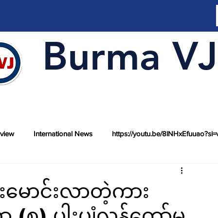
Burma VJ
rview
International News
https://youtu.be/8lNHxEfuuao?si=
းမောင်းလာတဲ့ကား
ဃာ (၈) ပါးပျံလွန်တော်မူ