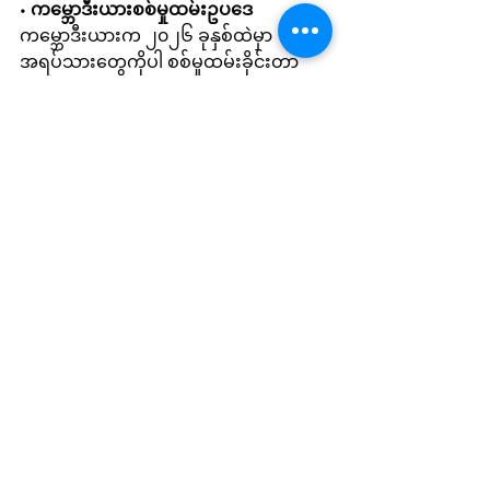
• 
ကမ္ဘောဒီးယားစစ်မှုထမ်းဥပဒေ
ကမ္ဘောဒီးယားက ၂၀၂၆ ခုနှစ်ထဲမှာ 
အရပ်သားတွေကိုပါ စစ်မှုထမ်းခိုင်းတာ
တွေ စတင်တော့မည်ဖြစ်ကြောင်း 
ဝန်ကြီးချုပ် ဟွန်မာနက်က ဇူလိုင်လမှာ 
ကြေညာခဲ့ပါတယ်။အထက်ပါ 
ကြေညာချက်ဟာ ကာလကြာရှည် အသက်
သွင်းဖို့ ကြိုးစားနေတဲ့ စစ်မှုထမ်းဥပဒေမူ
ကြမ်းကို အသက်ဝင်အောင်လုပ်မယ့် 
သဘောလို့ ယူဆရပါတယ်။
စစ်မှုထမ်းဥပဒေ မဖြစ်မနေ အသက်သွင်းရ
မယ်ဆိုတာကို ထိုင်းနိုင်ငံနဲ့ ဆက်ရေး 
တင်းမာ မှုအခြေအနေကို ကမ္ဘောဒီးယား
ဝန်ကြီးချုပ် ဟွန်မာနက်က အကြောင်းပြပါ
တယ်။ကမ္ဘောဒီးယားရဲ့ စစ်မှုထမ်းဥပဒေ
ဟာ ၂၀၀၆ ခုနှစ်ကတည်းက အတည်ပြုနိုင်
ခဲ့ပေမယ့် အခုအချိန်ထိ လက်တွေ့ကျင့်သုံး
နိုင်ခြင်းမရှိသေးပါဘူး။