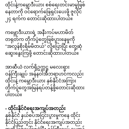
ထိုင်းနဲ့ကမ္ဘောဒီးယား စစ်ရေးတင်းမာမှုဖြစ်
နေတာကို ဝင်ရောက်ဖြေရှင်းပေးဖို့ ဇူလိုင် 
၂၄ ရက်က တောင်းဆိုထားပါတယ်။
ကမ္ဘောဒီးယားရဲ့ အနီးကပ်မဟာမိတ် 
တရုတ်က တိုက်ပွဲတွေဖြစ်ပွားနေမှုကို 
“အလွန်စိုးရိမ်မိတယ်” လို့ပြောပြီး တွေ့ဆုံ
ဆွေးနွေးကြဖို့ တောင်းဆိုထားပါတယ်။
အာဆီယံ လက်ရှိဥက္ကဋ္ဌ မလေးရှား
ဝန်ကြီးချုပ် အန်နဝါအီဘရာဟင်ကလည်း 
ထိုင်းနဲ့ ကမ္ဘောဒီးယား နှစ်နိုင်ငံအကြား 
တိုက်ပွဲတွေအမြန်ရပ်တန့်ဖို့တောင်းဆိုထား
ပါတယ်။
• 
ထိုင်းနိုင်ငံရေးအကျပ်အတည်း
နှစ်နိုင်ငံ နယ်စပ်အငြင်းပွားမှုကနေ ထိုင်း
နိုင်ငံပြည်တွင်း နိုင်ငံရေးအကျပ်အတည်း