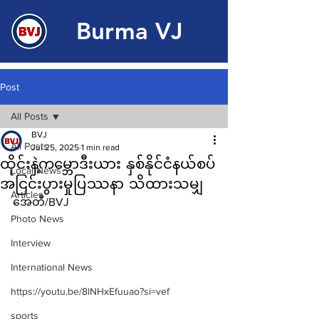
Burma VJ
Post
All Posts
BVJ
All Posts
Jul 25, 2025
1 min read
ထိုင်းနဲ့ကမ္ဘောဒီးယား နှစ်နိုင်ငံနယ်စပ်
Local News
အငြင်းပွားမှုပြဿနာ သိထားသမျှ
Articles
အေတီ/BVJ
Photo News
Interview
International News
https://youtu.be/8lNHxEfuuao?si=vef
sports