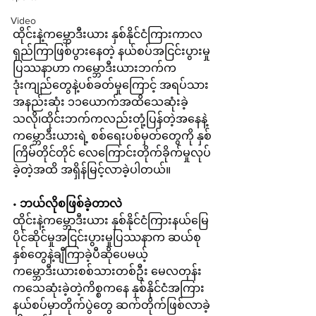
Video
ထိုင်းနဲ့ကမ္ဘောဒီးယား နှစ်နိုင်ငံကြားကာလ
ရှည်ကြာဖြစ်ပွားနေတဲ့ နယ်စပ်အငြင်းပွားမှု
ပြဿနာဟာ ကမ္ဘောဒီးယားဘက်က 
ဒုံးကျည်တွေနဲ့ပစ်ခတ်မှုကြောင့် အရပ်သား
အနည်းဆုံး ၁၁ယောက်အထိသေဆုံးခဲ့
သလို၊ထိုင်းဘက်ကလည်းတုံ့ပြန်တဲ့အနေနဲ့ 
ကမ္ဘောဒီးယားရဲ့ စစ်ရေးပစ်မှတ်တွေကို နှစ်
ကြိမ်တိုင်တိုင် လေကြောင်းတိုက်ခိုက်မှုလုပ်
ခဲ့တဲ့အထိ အရှိန်မြင့်လာခဲ့ပါတယ်။
• 
ဘယ်လိုစဖြစ်ခဲ့တာလဲ
ထိုင်းနဲ့ကမ္ဘောဒီးယား နှစ်နိုင်ငံကြားနယ်မြေ
ပိုင်ဆိုင်မှုအငြင်းပွားမှုပြဿနာက ဆယ်စု
နှစ်တွေနဲ့ချီကြာခဲ့ပီဆိုပေမယ့် 
ကမ္ဘောဒီးယားစစ်သားတစ်ဦး မေလတုန်း
ကသေဆုံးခဲ့တဲ့ကိစ္စကနေ နှစ်နိုင်ငံအကြား 
နယ်စပ်မှာတိုက်ပွဲတွေ ဆက်တိုက်ဖြစ်လာခဲ့