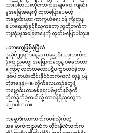
ထားပါတယ်။ထိုင်းဘက်အချမ်းက ကျဆုံး
မှုအခြေအနေကို ထုတ်ပြောပေမယ့် 
ကမ္ဘောဒီးယား ကာကွယ်ရေး ဝန်ကြီးဌာန 
ပြောရေးဆိုခွင့်ရှိသူကတော့ သူတို့ဘက်က 
ကျဆုံးမှုအခြေအနေကို ထုတ်မပြောပါဘူး။
•
 ဘာတွေဖြစ်ခဲ့ပြီလဲ
ဇူလိုင်၂၄ရက်နေ့မှာ ကမ္ဘောဒီးယားဘက်က 
ဒုံးကျည်တွေ၊ အမြောက်တွေနဲ့ ပစ်ခတ်တာ
ကြောင့် လတ်တလောပဋိပက္ခစတင်ခဲ့တာ
ဖြစ်ပါတယ်။ထိုင်းနိုင်ငံဘက်ကလဲ တုန့်ပြန်
တဲ့အနေနဲ့ F-16 တိုက်လေယာဥ်တွေနဲ့ 
ကမ္ဘောဒီးယားစစ်ရေးပစ်မှတ်နှစ်ခုကို 
တိုက်ခိုက်ခဲ့တယ်လို့ တာဝန်ရှိသူတွေက 
ပြောပါတယ်။
ကမ္ဘောဒီးယားဘက်ကပစ်လိုက်တဲ့ 
အမြောက်ကျည်ဆံက ထိုင်းနိုင်ငံဘက်က 