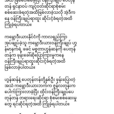
အထိ ဖြစ်ပေါ်စေခဲ့ပြီး ၀န်ကြီးချုပ် ပေတုန်
တန် ရှင်နာဝပ် ကျင့်ဝတ်ဆိုင်ရာစုံစမ်း
စစ်ဆေးခံရတဲ့အထိဖြစ်လာခဲ့သလို အဲ့ဒီက
နေ ဝန်ကြီးချုပ်ရာထူး ဆိုင်းငံ့ခံရတဲ့အထိ
ကြုံခဲ့ရပါတယ်။
ကမ္ဘောဒီးယားနိုင်ငံကို ကာလရှည်ကြာ
အုပ်ချုပ်ခဲ့သူ ကမ္ဘောဒီးယားဝန်ကြီးချုပ် ဟွ
န်မာနက်ရဲ့ ဖခင် မစ္စတာဟွန်ဆန်ကို ပေတုန်
တန်က ဖုန်းခေါ်ဆိုပြောကြားမှုကနေ 
ဝန်ကြီးချုပ်ရာထူးဆိုင်းငံ့ခံရတဲ့အထိ
ဖြစ်လာခဲ့ပါတယ်။
ဟွန်ဆန်နဲ့ ပေတုန်တန်တို့နှစ်ဦး ဖုန်းပြောတဲ့
အသံ ကမ္ဘောဒီးယားဘက်က ဇွန်လတုန်းက 
ပေါက်ကြားလာခဲ့ပြီး ထိုင်းဝန်ကြီးချုပ်ပေ
တုန်တန် တရားရေးဆိုင်ရာ စုံစမ်းစစ်ဆေးမှု
တွေ ရင်ဆိုင်ရတဲ့အထိ ကြုံခဲ့ရပါတယ်။