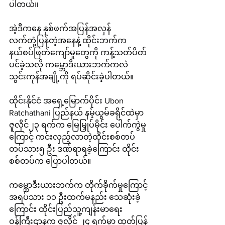
ပါတယ်။
အဲ့ဒီကနေ နှစ်ဖက်အပြန်အလှန် 
လက်တုံ့ပြန်တဲ့အနေနဲ့ ထိုင်းဘက်က 
နယ်စပ်ဖြတ်ကျော်မှုတွေကို ကန့်သတ်ပိတ်
ပင်ခဲ့သလို ကမ္ဘောဒီးယားဘက်ကလဲ 
သွင်းကုန်အချို့ကို ရပ်ဆိုင်းခဲ့ပါတယ်။
ထိုင်းနိုင်ငံ အရှေ့မြောက်ပိုင်း Ubon 
Ratchathani ပြည်နယ် နမ့်ယွမ်ခရိုင်ထဲမှာ 
ဇူလိုင်၂၃ ရက်က မြေမြှုပ်မိုင်း ပေါက်ကွဲမှု
ကြောင့် ကင်းလှည့်လာတဲ့ထိုင်းစစ်တပ် 
တပ်သား၅ ဦး ဒဏ်ရာရခဲ့ကြောင်း ထိုင်း
စစ်တပ်က ပြောပါတယ်။
ကမ္ဘောဒီးယားဘက်က တိုက်ခိုက်မှုကြောင့် 
အရပ်သား ၁၁ ဦးထက်မနည်း သေဆုံးခဲ့
ကြောင်း ထိုင်းပြည်သူ့ကျန်းမာရေး
ဝန်ကြီးဌာနက ဇူလိုင် ၂၄ ရက်မှာ ထုတ်ပြန်