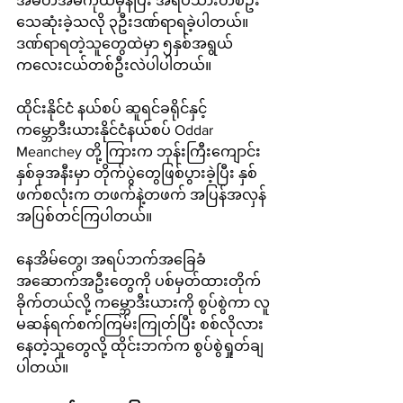
အိမ်တအိမ်ကိုထိမှန်ပြီး အရပ်သားတစ်ဦး
သေဆုံးခဲ့သလို ၃ဦးဒဏ်ရာရခဲ့ပါတယ်။
ဒဏ်ရာရတဲ့သူတွေထဲမှာ ၅နှစ်အရွယ် 
ကလေးငယ်တစ်ဦးလဲပါပါတယ်။
ထိုင်းနိုင်ငံ နယ်စပ် ဆူရင်ခရိုင်နှင့် 
ကမ္ဘောဒီးယားနိုင်ငံနယ်စပ် Oddar 
Meanchey တို့ ကြားက ဘုန်းကြီးကျောင်း
နှစ်ခုအနီးမှာ တိုက်ပွဲတွေဖြစ်ပွားခဲ့ပြီး နှစ်
ဖက်စလုံးက တဖက်နဲ့တဖက် အပြန်အလှန် 
အပြစ်တင်ကြပါတယ်။
နေအိမ်တွေ၊ အရပ်ဘက်အခြေခံ
အဆောက်အဦးတွေကို ပစ်မှတ်ထားတိုက် 
ခိုက်တယ်လို့ ကမ္ဘောဒီးယားကို စွပ်စွဲကာ လူ
မဆန်ရက်စက်ကြမ်းကြုတ်ပြီး စစ်လိုလား
နေတဲ့သူတွေလို့ ထိုင်းဘက်က စွပ်စွဲရှုတ်ချ
ပါတယ်။