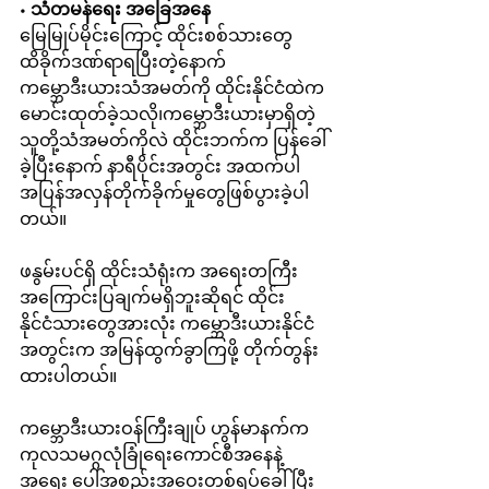
• 
သံတမန်ရေး အခြေအနေ
မြေမြုပ်မိုင်းကြောင့် ထိုင်းစစ်သားတွေ 
ထိခိုက်ဒဏ်ရာရပြီးတဲ့နောက် 
ကမ္ဘောဒီးယားသံအမတ်ကို ထိုင်းနိုင်ငံထဲက 
မောင်းထုတ်ခဲ့သလို၊ကမ္ဘောဒီးယားမှာရှိတဲ့ 
သူတို့သံအမတ်ကိုလဲ ထိုင်းဘက်က ပြန်ခေါ်
ခဲ့ပြီးနောက် နာရီပိုင်းအတွင်း အထက်ပါ 
အပြန်အလှန်တိုက်ခိုက်မှုတွေဖြစ်ပွားခဲ့ပါ
တယ်။
ဖနွမ်းပင်ရှိ ထိုင်းသံရုံးက အရေးတကြီး
အကြောင်းပြချက်မရှိဘူးဆိုရင် ထိုင်း
နိုင်ငံသားတွေအားလုံး ကမ္ဘောဒီးယားနိုင်ငံ
အတွင်းက အမြန်ထွက်ခွာကြဖို့ တိုက်တွန်း
ထားပါတယ်။
ကမ္ဘောဒီးယားဝန်ကြီးချုပ် ဟွန်မာနက်က 
ကုလသမဂ္ဂလုံခြုံရေးကောင်စီအနေနဲ့ 
အရေး ပေါ်အစည်းအဝေးတစ်ရပ်ခေါ် ပြီး 