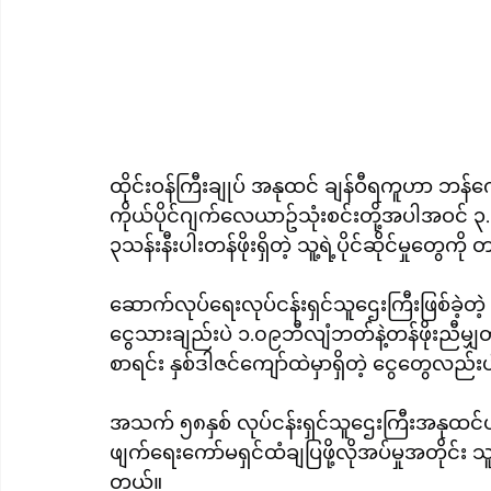
ထိုင်းဝန်ကြီးချုပ် အနုထင် ချန်ဝီရကူဟာ ဘန်ကောက်မ
ကိုယ်ပိုင်ဂျက်လေယာဥ်သုံးစင်းတို့အပါအဝင် 
၃သန်းနီးပါးတန်ဖိုးရှိတဲ့ သူ့ရဲ့ပိုင်ဆိုင်မှုတွေ
ဆောက်လုပ်ရေးလုပ်ငန်းရှင်သူဌေးကြီးဖြစ်ခဲ့တဲ့ ထိ
ငွေသားချည်းပဲ ၁.၀၉ဘီလျံဘတ်နဲ့တန်ဖိုးညီမျှတဲ့ အမေရိကန်‌ ဒေါ်လာ၃၄သန
စာရင်း နှစ်ဒါဇင်ကျော်ထဲမှာရှိတဲ့ ငွေတွေလည်
အသက် ၅၈နှစ် လုပ်ငန်းရှင်သူဌေးကြီးအနုထင်ဟ
ဖျက်ရေးကော်မရှင်ထံချပြဖို့လိုအပ်မှုအတိုင်း သူ့ရ
တယ်။