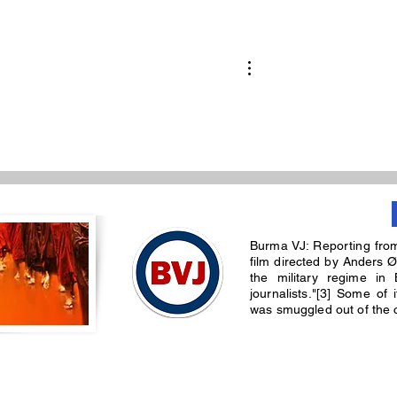
းဖြစ်မယ့် တွေ့ဆုံ
ယူကရိန်းတောင်ပိုင်းမှာ လမ်း
ဟု ဘန်ကောက်
ဘေးဈေးသည်ကို ဒရုန်းနဲ့လိုက
အောင်လှိုင်ဆို
တိုက်ခိုက်(ရုပ်သံ)
Burma VJ: Reporting fro
film directed by Anders Ø
the military regime in 
journalists."[3] Some of
was smuggled out of the co
© 2025 by burmavj media