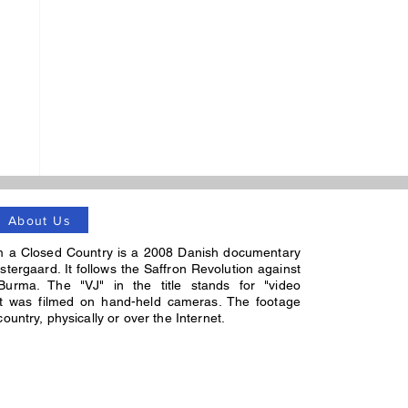
်
About Us
m a Closed Country is a 2008 Danish documentary
stergaard. It follows the Saffron Revolution against
Burma. The "VJ" in the title stands for "video
 it was filmed on hand-held cameras. The footage
untry, physically or over the Internet.