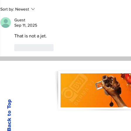
ထိုင်းကျောင်းကိုပစ်ခတ်ခဲ့သူ
နှစ်ဖက်အကျို
Sort by:
Newest
Guest
သေနတ်သမားကျောင်းသားရဲ့
ဆွေးနွေးမှု
Sep 11, 2025
နေအိမ်မှာ ပစ်ခတ်ခံရပြီးသေဆုံး
ရောက် ဦးမင်း
That is not a jet.
နေတဲ့ အဘိုးနဲ့အဘွားကိုထပ်တွေ့
Like
Reply
Back to Top