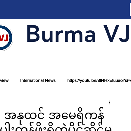
Burma VJ
rview
International News
https://youtu.be/8lNHxEfuuao?si=
သစ် အနုထင် အမေရိကန်
န်ဖိုးရှိတဲ့ပိုင်ဆိုင်မှု