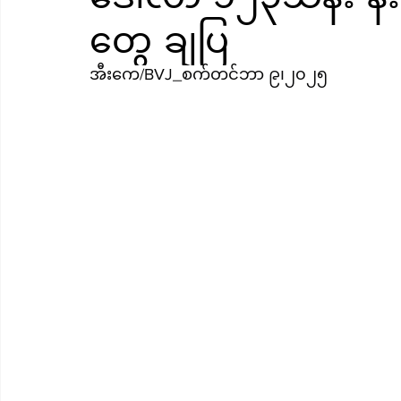
တွေ ချပြ
အီးကေ/BVJ_စက်တင်ဘာ ၉၊၂၀၂၅