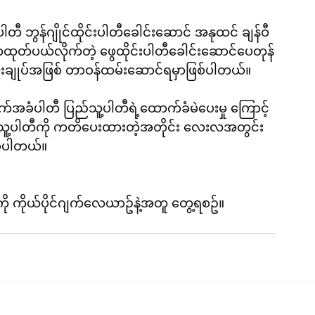
ီ ဘွန်ဂျိုင်ထိုင်းပါတီခေါင်းဆောင် အနုထင် ချန်ဝီ
ကထုတ်ပယ်လိုက်တဲ့ ဖွေထိုင်းပါတီခေါင်းဆောင်ပေတုန်
ကြီးချုပ်အဖြစ် တာဝန်ထမ်းဆောင်ရမှာဖြစ်ပါတယ်။
်အခံပါတီ ပြည်သူ့ပါတီရဲ့ထောက်ခံမဲပေးမှု ကြောင့် 
ြည်သူ့ပါတီကို ကတိပေးထားတဲ့အတိုင်း လေးလအတွင်း
စ်ပါတယ်။
ူကို ကိုယ်ပိုင်ဂျက်လေယာဥ်နဲ့အတူ တွေ့ရစဥ်။