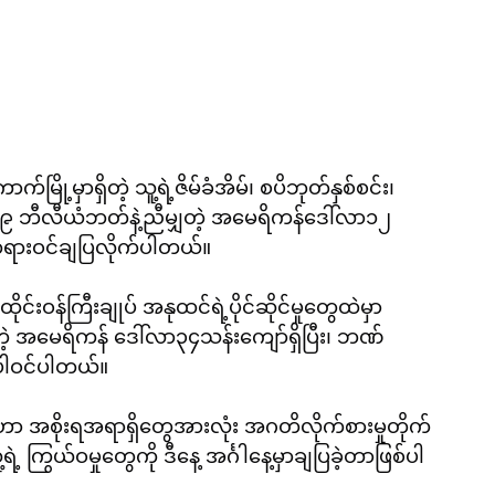
ြို့မှာရှိတဲ့ သူ့ရဲ့ဇိမ်ခံအိမ်၊ စပိဘုတ်နှစ်စင်း၊ 
၃.၉ ဘီလီယံဘတ်နဲ့ညီမျှတဲ့ အမေရိကန်ဒေါ်လာ၁၂ 
ကို တရားဝင်ချပြလိုက်ပါတယ်။
ုင်းဝန်ကြီးချုပ် အနုထင်ရဲ့ပိုင်ဆိုင်မှုတွေထဲမှာ 
်းကျော်ရှိပြီး၊ ဘဏ်
းပါဝင်ပါတယ်။
ာ အစိုးရအရာရှိတွေအားလုံး အဂတိလိုက်စားမှုတိုက်
ဲ့ ကြွယ်ဝမှုတွေကို ဒီနေ့ အင်္ဂါနေ့မှာချပြခဲ့တာဖြစ်ပါ