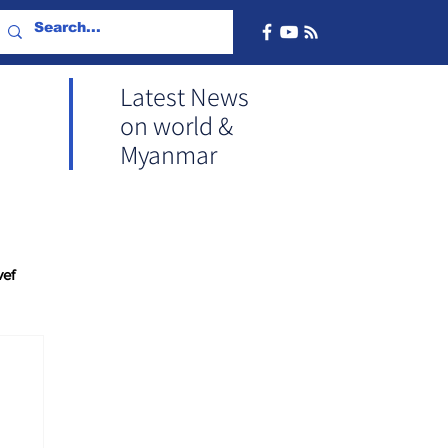
Latest News
on world &
Myanmar
vef