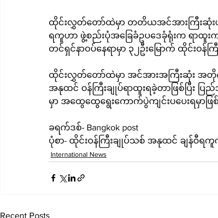
ထိုင်းလွှတ်တော်ထဲမှာ တတိယအင်အားကြီးဆုံးပါတ
ရကူဟာ ဖွဲ့စည်းပုံအခြေခံဥပဒေခုံရုံးက ရာထူး
တင်ရှင်နာဝပ်နေရာမှာ ၃၂ဦးမြောက် ထိုင်းဝန်
ထိုင်းလွှတ်တော်ထဲမှာ အင်အားအကြီးဆုံး အတိုက
အနုထင် ဝန်ကြီးချုပ်ရာထူးရခဲ့တာဖြစ်ပြီး ပ
မှာ အထွေထွေရွေးကောက်ပွဲကျင်းပပေးရမှာဖြ
ခရက်ဒစ်- Bangkok post
ပုံစာ- ထိုင်းဝန်ကြီးချုပ်သစ် အနုထင် ချန်ဝီရက
International News
Recent Posts