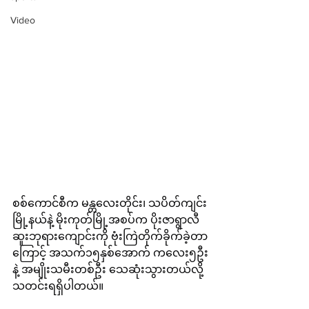
Video
စစ်ကောင်စီက မန္တလေးတိုင်း၊ သပိတ်ကျင်း
မြို့နယ်နဲ့ မိုးကုတ်မြို့အစပ်က ပိုးဇာရွာလီ
ဆူးဘုရားကျောင်းကို ဗုံးကြဲတိုက်ခိုက်ခဲ့တာ
ကြောင့် အသက်၁၅နှစ်အောက် ကလေး၅ဦး
နဲ့ အမျိုးသမီးတစ်ဦး ‌သေဆုံးသွားတယ်လို့ 
သတင်းရရှိပါတယ်။ 