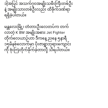
ဒါ့အပြင် အသက်၇၀အမျိုးသမီးကြီးတစ်ဦး
နဲ့ အမျိုးသားတစ်ဦးလည်း ထိခိုက်ဒဏ်ရာ
ရရှိခဲ့ပါတယ်။
မန္တလေးမြို့၊ တံတားဦးလေတပ်က တက်
လာတဲ့ K 8W အမျိုးအစား Jet Fighter 
တိုက်လေယာဉ်ဟာ ဒီကနေ့ ညနေ ၅နာရီ 
၁၅မိနစ်လောက်မှာ ပိုးဇာရွာဘုရားကျောင်း
ကို ဗုံးကြဲတိုက်ခိုက်ခဲ့တာလို့ သိရပါတယ်။