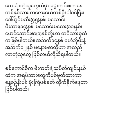
သေဆုံးတဲ့သူတွေထဲမှာ မွေးကင်းစကနေ 
တစ်နှစ်သား ကလေးငယ်တစ်ဦးပါဝင်ပြီး၊ 
ဒေါ်ဟွမ်မဆီး(၄၅)နှစ်၊ မသောင်း
မီးသား(၁၄)နှစ်၊ မသောင်းမလေး(၁၁)နှစ်၊ 
မောင်သောင်းစာ(၁)နှစ်တို့ဟာ တမိသားစုထဲ
ကဖြစ်ပါတယ်။ အသက်၁၄နှစ် မဟဲဘိုမီးနဲ့ 
အသက်၁၂နှစ် မနောမစာတို့ဟာ အလည်
လာတဲ့သူတွေ ဖြစ်တယ်လို့သိရပါတယ်။
စစ်ကောင်စီက မိုးကုတ်နဲ့ သပိတ်ကျင်းနယ်
ထဲက အရပ်သားတွေကိုပစ်မှတ်ထားကာ 
နေ့စဉ်နီးပါး ဗုံးကြဲပစ်ခတ် တိုက်ခိုက်နေတာ
ဖြစ်ပါတယ်။ 