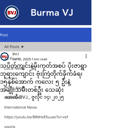
Burma VJ
Post
All Posts
BVJ
All Posts
Jul 15, 2025
1 min read
သပိတ်ကျင်းနဲ့မိုးကုတ်အစပ် ပိုးဇာရွာ
Local News
ဘုရားကျောင်း ဗုံးကြဲတိုက်ခိုက်ခံရ၊
Articles
၁၅နှစ်အောက် ကလေး ၅ ဦးနဲ့
Photo News
အမျိုးသမီးတစ်ဦး သေဆုံး
အေတီ/BVJ_ ဇူလိုင် ၁၄၊ ၂၀၂၅
Interview
International News
https://youtu.be/8lNHxEfuuao?si=vef
sports