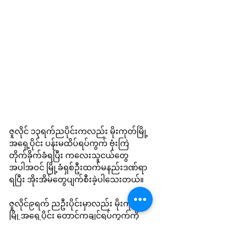
ဇူလိုင် ၁၃ရက်ညပိုင်းကလည်း မိုးကုတ်မြို့ 
အရှေ့ပိုင်း ပန်းမထိပ်ရပ်ကွက် ဗုံးကြဲ
တိုက်ခိုက်ခံရပြီး ကလေးသူငယ်တွေ
အပါအဝင် မြို့ခံရှစ်ဦးထက်မနည်းဒဏ်ရာ
ရပြီး အိုးအိမ်တွေပျက်စီးခဲ့ပါသေးတယ်။
ဇူလိုင်၉ရက် ညဦးပိုင်းမှာလည်း မိုးကုတ်
မြို့အရှေ့ပိုင်း တောင်ကချင်ရပ်ကွက်ကို 