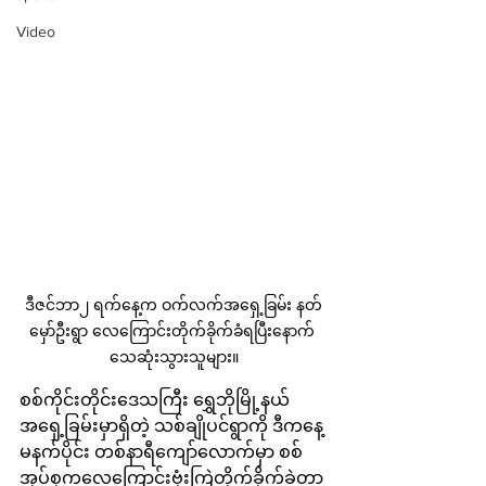
Video
ဒီဇင်ဘာ၂ ရက်နေ့က ဝက်လက်အရှေ့ခြမ်း နတ်
မှော်ဦးရွာ လေကြောင်းတိုက်ခိုက်ခံရပြီးနောက် 
သေဆုံးသွားသူများ။
စစ်ကိုင်းတိုင်းဒေသကြီး ရွှေဘိုမြို့နယ်
အရှေ့ခြမ်းမှာရှိတဲ့ သစ်ချိုပင်ရွာကို ဒီကနေ့
မနက်ပိုင်း တစ်နာရီကျော်လောက်မှာ စစ်
အုပ်စုကလေကြောင်းဗုံးကြဲတိုက်ခိုက်ခဲ့တာ