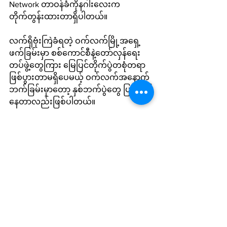
Network တာဝန်ခံကိုနဂါးလေးက 
တိုက်တွန်းထားတာရှိပါတယ်။
လက်ရှိဗုံးကြဲခံရတဲ့ ဝက်လက်မြို့အရှေ့
ဖက်ခြမ်းမှာ စစ်ကောင်စီနဲ့တော်လှန်ရေး
တပ်ဖွဲ့တွေကြား မြေပြင်တိုက်ပွဲတစုံတရာ
ဖြစ်ပွားတာမရှိပေမယ့် ဝက်လက်အနောက်
ဘက်ခြမ်းမှာတော့ နှစ်ဘက်ပွဲတွေ ပြင်းထန်
နေတာလည်းဖြစ်ပါတယ်။
Local News
See All
Recent Posts