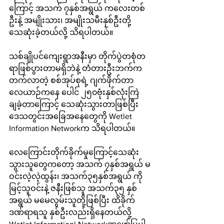
ကြောင့် အသက် ၇နှစ်အရွယ် ကလေးတစ်
ဦးနဲ့ အမျိုးသား၊ အမျိုးသမီးနှစ်ဦးတို့
သေဆုံးခဲ့တယ်လို့ သိရပါတယ်။
သစ်ချိုပင်ကျေးရွာအနီးမှာ တိုက်ပွဲတစုံတ
ရာဖြစ်ပွားတာမရှိဘဲနဲ့ တံတားဦးဘက်က
တက်လာတဲ့ စစ်အုပ်စုရဲ့ ဂျက်ဖိုက်တာ
လေယာဉ်ကနေ ပေါင် ၂၅၀ဗုံးနှစ်လုံးကြဲ
ချခဲ့တာကြောင့် သေဆုံးသွားတာဖြစ်ပြီး 
ဒေသတွင်းအခြေအနေတွေကို Wetlet 
Information Networkက သိရပါတယ်။
လေကြောင်းတိုက်ခိုက်မှုကြောင့်သေဆုံး
သွားသူတွေကတော့ အသက် ၇နှစ်အရွယ် မ
ဝင်းလဲ့လဲ့ထွန်း၊ အသက်၃၅နှစ်အရွယ် ကို
မြင့်သူဝင်းနဲ့ ဇနီးဖြစ်သူ အသက်၃၅ နှစ်
အရွယ် မမေလွမ်းသူတို့ဖြစ်ပြီး ထိခိုက်
ဒဏ်ရာရသူ နှစ်ဦးလည်းရှိနေတယ်လို့ 