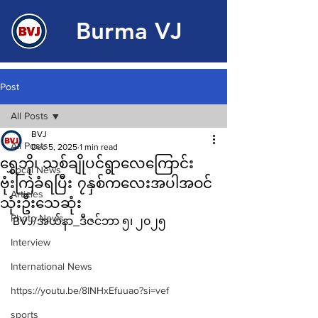
Burma VJ
Post
All Posts
BVJ
All Posts
Dec 5, 2025
1 min read
ရွှေဘို၊ သစ်ချိုပင်ရွာလေကြောင်း
Local News
ဗုံးကြဲခံရပြီး ၇နှစ်ကလေးအပါအဝင်
Articles
သုံးဦးသေဆုံး
Photo News
BVJ/အယ်နာ_ဒီဇင်ဘာ ၅၊ ၂၀၂၅
Interview
International News
https://youtu.be/8lNHxEfuuao?si=vef
sports