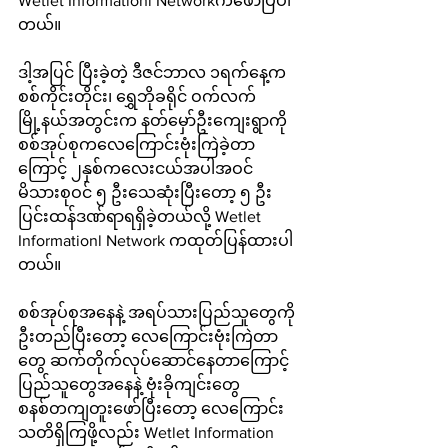
Wetlet Informationl Networkကဖော်ပြပါ
တယ်။
ဒါ့အပြင် ပြီးခဲ့တဲ့ ဒီဇင်ဘာလ ၁ရက်နေ့က 
စစ်ကိုင်းတိုင်း၊ ရွှေဘိုခရိုင် ဝက်လက်
မြို့နယ်အတွင်းက နတ်မှော်ဦးကျေးရွာကို 
စစ်အုပ်စုကလေကြောင်းဗုံးကြဲခဲ့တာ
ကြောင့် ၂နှစ်ကလေးငယ်အပါအဝင် 
မိသားစုဝင် ၅ ဦးသေဆုံးပြီးတော့ ၅ ဦး
ပြင်းထန်ဒဏ်ရာရရှိခဲ့တယ်လို့ Wetlet 
Informationl Network ကထုတ်ပြန်ထားပါ
တယ်။ 
စစ်အုပ်စုအနေနဲ့ အရပ်သားပြည်သူတွေကို 
ဦးတည်ပြီးတော့ လေကြောင်းဗုံးကြဲတာ
တွေ ဆက်တိုက်လုပ်ဆောင်နေတာကြောင့် 
ပြည်သူတွေအနေနဲ့ ဗုံးခိုကျင်းတွေ
စနစ်တကျတူးဖော်ပြီးတော့ လေကြောင်း
သတိရှိကြဖို့လည်း Wetlet Information 