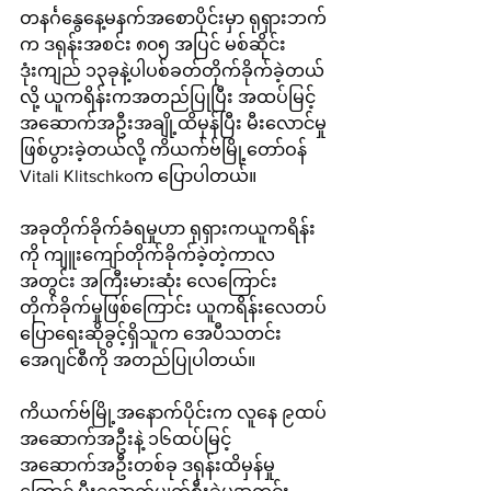
တနင်္ဂနွေနေ့မနက်အစောပိုင်းမှာ ရုရှားဘက်
က ဒရုန်းအစင်း ၈၀၅ အပြင် မစ်ဆိုင်း
ဒုံးကျည် ၁၃ခုနဲ့ပါပစ်ခတ်တိုက်ခိုက်ခဲ့တယ်
လို့ ယူကရိန်းကအတည်ပြုပြီး အထပ်မြင့်
အဆောက်အဦးအချို့ထိမှန်ပြီး မီးလောင်မှု
ဖြစ်ပွားခဲ့တယ်လို့ ကိယက်ဗ်မြို့တော်ဝန် 
Vitali Klitschkoက ပြောပါတယ်။
အခုတိုက်ခိုက်ခံရမှုဟာ ရုရှားကယူကရိန်း
ကို ကျူးကျော်တိုက်ခိုက်ခဲ့တဲ့ကာလ
အတွင်း အကြီးမားဆုံး လေကြောင်း
တိုက်ခိုက်မှုဖြစ်ကြောင်း ယူကရိန်းလေတပ်
ပြောရေးဆိုခွင့်ရှိသူက အေပီသတင်း
အေဂျင်စီကို အတည်ပြုပါတယ်။
ကိယက်ဗ်မြို့အနောက်ပိုင်းက လူနေ ၉ထပ်
အဆောက်အဦးနဲ့ ၁၆ထပ်မြင့် 
အဆောက်အဦးတစ်ခု ဒရုန်းထိမှန်မှု