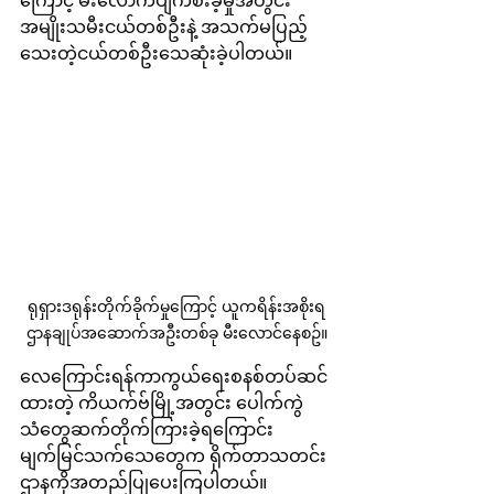
ကြောင့် မီးလောက်ပျက်စီးခဲ့မှုအတွင်း
အမျိုးသမီးငယ်တစ်ဦးနဲ့ အသက်မပြည့်
သေးတဲ့ငယ်တစ်ဦးသေဆုံးခဲ့ပါတယ်။
ရုရှားဒရုန်းတိုက်ခိုက်မှုကြောင့် ယူကရိန်းအစိုးရ
ဌာနချုပ်အဆောက်အဦးတစ်ခု မီးလောင်နေစဥ်။
လေကြောင်းရန်ကာကွယ်ရေးစနစ်တပ်ဆင်
ထားတဲ့ ကိယက်ဗ်မြို့အတွင်း ပေါက်ကွဲ
သံတွေဆက်တိုက်ကြားခဲ့ရကြောင်း 
မျက်မြင်သက်သေတွေက ရိုက်တာသတင်း
ဌာနကိုအတည်ပြုပေးကြပါတယ်။