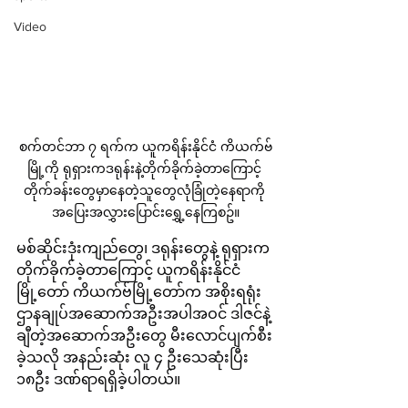
Video
စက်တင်ဘာ ၇ ရက်က ယူကရိန်းနိုင်ငံ ကိယက်ဗ်
မြို့ကို ရုရှားကဒရုန်းနဲ့တိုက်ခိုက်ခဲ့တာကြောင့် 
တိုက်ခန်းတွေမှာနေတဲ့သူတွေလုံခြုံတဲ့နေရာကို 
အပြေးအလွှားပြောင်းရွှေ့နေကြစဥ်။
မစ်ဆိုင်းဒုံးကျည်တွေ၊ ဒရုန်းတွေနဲ့ ရုရှားက 
တိုက်ခိုက်ခဲ့တာကြောင့် ယူကရိန်းနိုင်ငံ
မြို့တော် ကိယက်ဗ်မြို့တော်က အစိုးရရုံး
ဌာနချုပ်အဆောက်အဦးအပါအဝင် ဒါဇင်နဲ့
ချီတဲ့အဆောက်အဦးတွေ မီးလောင်ပျက်စီး
ခဲ့သလို အနည်းဆုံး လူ ၄ ဦးသေဆုံးပြီး 
၁၈ဦး ဒဏ်ရာရရှိခဲ့ပါတယ်။