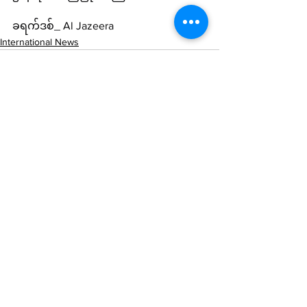
ခရက်ဒစ်_ Al Jazeera
International News
See All
Recent Posts