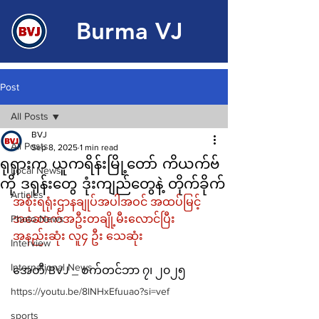
Burma VJ
Post
All Posts
BVJ
All Posts
Sep 8, 2025
1 min read
ရုရှားက ယူကရိန်းမြို့‌တော် ကိယက်ဗ်
Local News
ကို ဒရုန်းတွေ ဒုံးကျည်တွေနဲ့ တိုက်ခိုက်
Articles
အစိုးရရုံးဌာနချုပ်အပါအဝင် အထပ်မြင့်
Photo News
အဆောက်အဦးတချို့မီးလောင်ပြီး 
အနည်းဆုံး လူ၄ ဦး သေဆုံး
Interview
International News
အေတီ/BVJ _ စက်တင်ဘာ ၇၊ ၂၀၂၅
https://youtu.be/8lNHxEfuuao?si=vef
sports