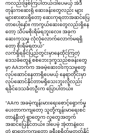
ကလည်းဖြစ်ကြပါတယ်၊ဒါပေမယ့် အဲဒီ
တုန်းကဆေးရုံ ဆေးခန်းတွေလည်း များ
များစားစားရှိတော့ ဆေးကုရတာအဆင်ပြေ
တာပေါ့နော်။ ကာကွယ်ဆေးတွေလည်းရှိနေ
တော့ သိပ်မစိုးရိမ်ရဘူးလေ။ အခုက 
ဆေးကုသမှု လုံလုံလောက်လောက်မရရှိ
တော့ စိုးရိမ်ရတယ်”
လက်ရှိရခိုင်ပြည်တွင်းမှာ‌နေထိုင်ကြတဲ့ 
ဒေသခံတွေနဲ့ စစ်ဘေးဒုက္ခသည်စခန်းတွေ
မှာ AAဘက်က အခမဲ့ဆေးဝါးကုသမှုတွေ 
လုပ်ဆောင်နေတာရှိပေမယ့် နေရာတိုင်းမှာ 
လုပ်ဆောင်နိုင်တာမရှိသေးဘူးလို့လည်း 
ရခိုင်ဒေသခံတဦးက ပြောပါတယ်။
“AAက အခမဲ့ကျန်းမားရေးစောင့်ရှောက်မူ
ပေးတာကကျတော့ သူတို့ကျန်းမာရေးစင်
တာနဲ့နီးတဲ့ ရွာတွေက လူတွေအတွက် 
အဆင်ပြေနိုင်တယ်။ ဒါပေမဲ့ အဲ့တာနဲ့ဝေး
တဲ့ ရွာတွေကကျတော့ ခရီးစရိတ်မတတ်နိုင်