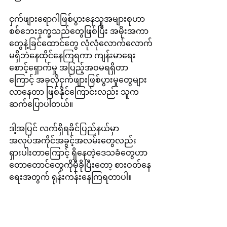
ငှက်ဖျားရောဂါဖြစ်ပွားနေသူအများစုဟာ 
စစ်ဘေးဒုက္ခသည်တွေဖြစ်ပြီး အမိုးအကာ
တွေနဲ့ခြင်ထောင်တွေ လုံလုံလောက်လောက်
မရှိဘဲနေထိုင်နေကြရကာ ကျန်းမာရေး
စောင့်ရှောက်မှု အပြည့်အဝမရရှိတာ
ကြောင့် အခုလိုငှက်ဖျားဖြစ်ပွားမှုတွေများ
လာနေတာ ဖြစ်နိုင်ကြောင်းလည်း သူက
ဆက်ပြောပါတယ်။
ဒါ့အပြင် လက်ရှိရခိုင်ပြည်နယ်မှာ 
အလုပ်အကိုင်အခွင့်အလမ်းတွေလည်း
ရှားပါးတာကြောင့် ရှိနေတဲ့ဒေသခံတွေဟာ 
တောတောင်တွေကိုမှီခိုပြီးတော့ စားဝတ်နေ
ရေးအတွက် ရုန်းကန်းနေကြရတာပါ။