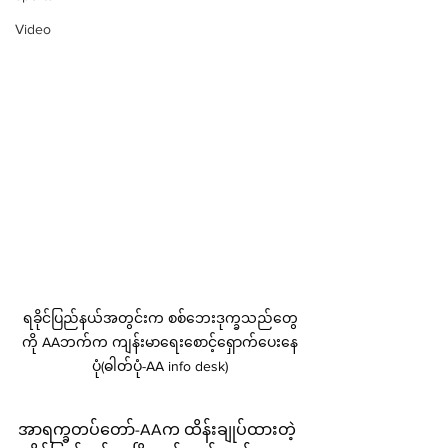
Video
ရခိုင်ပြည်နယ်အတွင်းက စစ်ဘေးဒုက္ခသည်တွေ
ကို AAဘက်က ကျန်းမာရေးစောင့်ရှောက်ပေးနေ
ပုံ(ဓါတ်ပုံ-AA info desk)
အာရက္ခတပ်တော်-AAက ထိန်းချုပ်ထားတဲ့ 