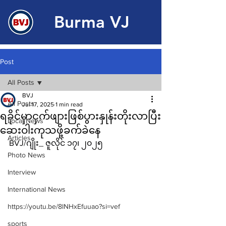
Burma VJ
Post
All Posts
BVJ
All Posts
Jul 17, 2025
1 min read
ရခိုင်မှာငှက်ဖျားဖြစ်ပွားနှုန်းတိုးလာပြီး
Local News
ဆေးဝါးကုသဖို့ခက်ခဲနေ
Articles
BVJ/ဂျိုး_ ဇူလိုင် ၁၇၊ ၂၀၂၅
Photo News
Interview
International News
https://youtu.be/8lNHxEfuuao?si=vef
sports