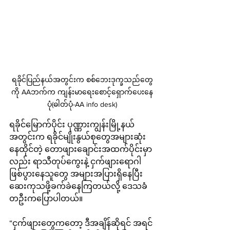
ရခိုင်ပြည်နယ်အတွင်းက စစ်ဘေးဒုက္ခသည်တွေ
ကို AAဘက်က ကျန်းမာရေးစောင့်ရှောက်ပေးနေ
ပုံ(ဓါတ်ပုံ-AA info desk)
ရခိုင်မြောက်ပိုင်း ပုဏ္ဏားကျွန်းမြို့နယ်
အတွင်းက ရခိုင်မျိုးနွယ်စုတွေအများဆုံး
နေထိုင်တဲ့ တောဖျားချောင်းအထက်ပိုင်းမှာ
လည်း ရာသီတုပ်ကွေးနဲ့ ငှက်ဖျားရောဂါ
ဖြစ်ပွားနေသူတွေ အများအပြားရှိနေပြီး 
ဆေးကုသဖို့ခက်ခဲနေကြတယ်လို့ ဒေသခံ
တဦးကပြောပါတယ်။
“ငှက်ဖျားတွေကတော့ ဒီအချိန်ဆိုရင် အရင်