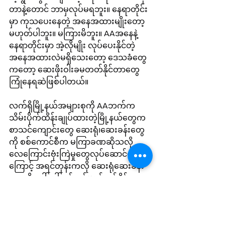
တာနဲ့တောင် ဘာမှလုပ်မရဘူး။ နေရာတိုင်း
မှာ ကုသပေးနေတဲ့ အနေအထားမျိုးတော့ 
မဟုတ်ပါဘူး။ မကြားမိဘူး။ AAအနေနဲ့ 
နေရာတိုင်းမှာ အဲ့လိုမျိုး လုပ်ပေးနိုင်တဲ့ 
အနေအထားလဲမရှိသေးတော့ ဒေသခံတွေ
ကတော့ ဆေးဖိုးဝါးခမတတ်နိုင်တာတွေ 
ကြုံနေရဆဲဖြစ်ပါတယ်။
လက်ရှိမြို့နယ်အများစုကို AAဘက်က
သိမ်းပိုက်ထိန်းချုပ်ထားတဲ့မြို့နယ်တွေက 
စာသင်ကျောင်းတွေ ဆေးရုံ၊ဆေးခန်းတွေ
ကို စစ်ကောင်စီက မကြာခဏဆိုသလို 
လေကြောင်းဗုံးကြဲမှုတွေလုပ်ဆောင်နေတာ
ကြောင့် အရင်တုန်းကလို ဆေးရုံဆေးခန်း
တွေကို ပေါ်ပေါ်ထင်ထင်မဖွင့်လှစ်နိုင်
သေးတာလည်းဖြစ်ပါတယ်။
ရခိုင်ပြည်နယ်မှာ စစ်ကောင်စီနဲ့ အာရက္ခ