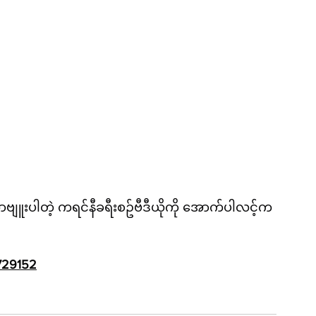
ာဗျူးပါတဲ့ ကရင်နီခရီးစဥ်ဗီဒီယိုကို အောက်ပါလင့်က
729152