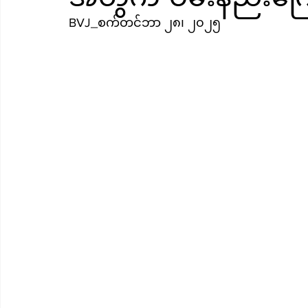
BVJ_စက်တင်ဘာ ၂၈၊ ၂၀၂၅