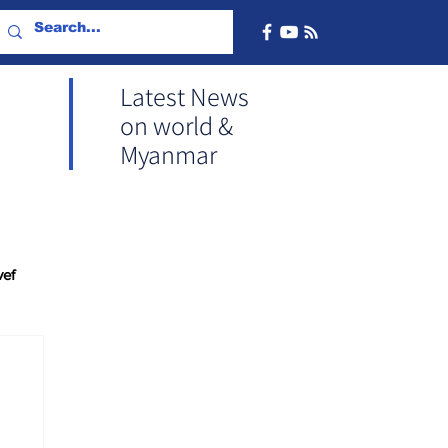
Latest News
on world &
Myanmar
vef