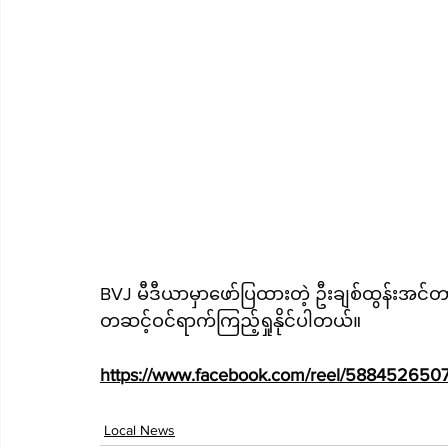
BVJ မီဒီယာမှာဖော်ပြထားတဲ့ ဦးချစ်ထွန်းအင်တ
တဆင့်ဝင်ရာက်ကြည့်ရှုနိုင်ပါတယ်။
https://www.facebook.com/reel/588452650
Local News