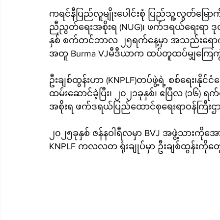
ကရင်နီပြည်လူမျိုးပေါင်းစုံ ပြည်သူ့လွတ်မြေ
ညီညွတ်ရေးအစိုးရ (NUG)၊ ဖက်ဒရယ်ရေးရာ ဒုတိယ
နှစ် စက်တင်ဘာလ ၂၅ရက်နေ့မှာ အသည်းရောဂါနဲ
အတူ Burma VJမီဒီယာက ထပ်တူထပ်မျှကြေကွဲ
ဦးချစ်ထွန်းဟာ (KNPLF)တပ်ဖွဲ့ရဲ့ စစ်ရေး၊နို
ထမ်းဆောင်ခဲ့ပြီး၊ ၂၀၂၁ခုနှစ်၊ ဧပြီလ (၁၆) 
အစိုးရ ဖက်ဒရယ်ပြည်ထောင်စုရေးရာဝန်ကြီးဌာ
၂၀၂၅ခုနှစ် ဇန်နဝါရီလမှာ BVJ အဖွဲ့သားကိုအေ
KNPLF ကလလတ ရုံးချုပ်မှာ ဦးချစ်ထွန်းကိုတွေ့