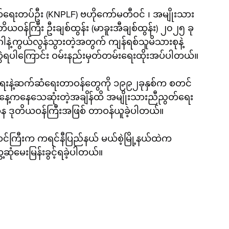
ာက်ရေးတပ်ဦး (KNPLF) ဗဟိုကော်မတီဝင် ၊ အမျိုးသား
ဝန်ကြီး ဦးချစ်ထွန်း (မာခူးအီချစ်ထွန်း) ၂၀၂၅ ခု
့ကွယ်လွန်သွားတဲ့အတွက် ကျန်ရစ်သူမိသားစုနဲ့
ရပါကြောင်း ဝမ်းနည်းမှတ်တမ်းရေးထိုးအပ်ပါတယ်။
င်ငံရေးနဲ့ဆက်ဆံရေးတာဝန်တွေကို ၁၉၉၂ခုနှစ်က စတင်
ရက်နေ့ကနေသေဆုံးတဲ့အချိန်ထိ အမျိုးသားညီညွတ်ရေး
န ဒုတိယဝန်ကြီးအဖြစ် တာဝန်ယူခဲ့ပါတယ်။
ာင်ကြီးက ကရင်နီပြည်နယ် မယ်စဲ့မြို့နယ်ထဲက 
ဆုံမေးမြန်းခွင့်ရခဲ့ပါတယ်။