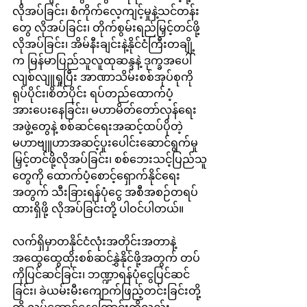
လိုအပ်ခြင်း၊ စံကိုက်လေ့ကျင့်မှုနဲ့သင်တန်း
တွေ လိုအပ်ခြင်း၊ တိုက်စွမ်းရည်မြှင့်တင်ဖို့
လိုအပ်ခြင်း၊ အိမ်နီးချင်းနဲ့နိုင်ငံကြီးတချို့
က မြန်မာပြည်သူလူထုဆန္ဒနဲ့ ဒုက္ခအပေါ် 
လျစ်လျူရှုပြီး အာဏာသိမ်းစစ်အုပ်စုကို 
ရုပ်ပိုင်း၊စိတ်ပိုင်း ရပ်တည်ထောက်ပံ့
အားပေးနေခြင်း၊ မဟာမိတ်တော်လှန်ရေး
အဖွဲ့တွေနဲ့ စစ်ဆင်ရေးအဆင့်ထပ်ပိုတဲ့ 
မဟာဗျူဟာအဆင့်ပူးပေါင်းဆောင်ရွက်မှု 
မြှင့်တင်ဖို့လိုအပ်ခြင်း၊ စစ်ဘေးသင့်ပြည်သူ
တွေကို ထောက်ပံ့စောင့်ရှောက်နိုင်ရေး
အတွက် သီးခြားရန်ပုံငွေ အစီအစဉ်တရပ်
ထားရှိဖို့ လိုအပ်ခြင်းတို့ ပါဝင်ပါတယ်။
လက်ရှိမှာတနိုင်ငံလုံးအတိုင်းအတာနဲ့ 
အထွေထွေထိုးစစ်ဆင်နွှဲနိုင်ဖို့အတွက် တပ်
ကိုပြင်ဆင်ခြင်း၊ ဘဏ္ဍာရန်ပုံငွေပြင်ဆင်
ခြင်း၊ ခဲယမ်းမီး‌ကျောက်ဖြည့်တင်းခြင်းတို့