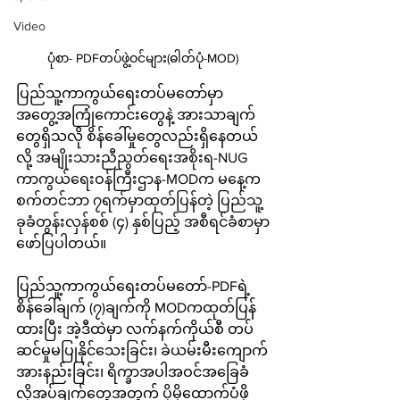
Video
ပုံစာ- PDFတပ်ဖွဲ့ဝင်များ(ဓါတ်ပုံ-MOD)
ပြည်သူ့ကာကွယ်ရေးတပ်မတော်မှာ
အတွေ့အကြုံကောင်းတွေနဲ့ အားသာချက်
တွေရှိသလို စိန်ခေါ်မှုတွေလည်းရှိနေတယ်
လို့ 
အမျိုးသားညီညွတ်ရေးအစိုးရ-NUG 
ကာကွယ်ရေးဝန်ကြီးဌာန-MODက မနေ့က 
စက်တင်ဘာ ၇ရက်မှာထုတ်ပြန်တဲ့ ပြည်သူ့
ခုခံတွန်းလှန်စစ် (၄) နှစ်ပြည့် အစီရင်ခံစာမှာ
ဖော်ပြပါတယ်။
ပြည်သူ့ကာကွယ်ရေးတပ်မတော်-PDFရဲ့ 
စိန်ခေါ်ချက် (၇)ချက်ကို MODကထုတ်ပြန်
ထားပြီး အဲ့ဒီထဲမှာ လက်နက်ကိုယ်စီ တပ်
ဆင်မှုမပြုနိုင်သေးခြင်း၊ ခဲယမ်းမီး‌ကျောက်
အားနည်းခြင်း၊ ရိက္ခာအပါအဝင်အခြေခံ 
လိုအပ်ချက်တွေအတွက် ပိုမိုထောက်ပံ့ဖို့