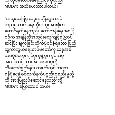
ကို လုပ်ဆောင်နေကြောင်းကိုလည်း 
MODက အသိပေးထားပါတယ်။
“အထူးသဖြင့် ယခုအချိန်တွင် တပ်
တည်ဆောက်ရေးကိုအထူးအားစိုက်
ဆောင်ရွက်နေသည်။ တော်လှန်ရေးအစပြု
စဉ်က အချိန်တိုအတွင်းလေ့ကျင့်စုဖွဲ့တပ်
ဆင်ပြီး ချက်ခြင်းတိုက်ပွဲဝင်ခဲ့ရသော ပြည်
သူ့ကာကွယ်ရေးတပ်မတော်ကို ယခုအခါ
တပ်ပုံစံလေ့ကျင့်မှု၊ စုဖွဲ့မှု၊ ကွပ်ကဲမှု
အဆင့်ဆင့် တာဝန်ပေးအပ်မှုတို့
ကို‌ဆောင်ရွက်ရင်း တဖက်တွင် ဘဏ္ဍာ
ရန်ပုံငွေနဲ့ စစ်လက်နက်ပစ္စည်းစုစည်းမှုတို့
ကို အားပြုလုပ်ဆောင်နေသည်”လို့ 
MODက ပြောထားပါတယ်။