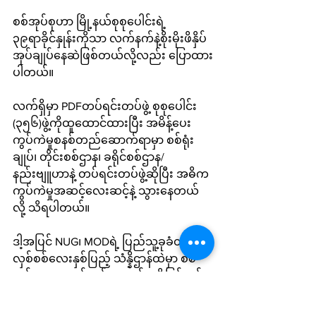
စစ်အုပ်စုဟာ မြို့နယ်စုစုပေါင်းရဲ့ 
၃၉ရာခိုင်နှုန်းကိုသာ လက်နက်နဲ့စိုးမိုးဖိနှိပ်
အုပ်ချုပ်နေဆဲဖြစ်တယ်လို့လည်း ပြောထား
ပါတယ်။
လက်ရှိမှာ PDFတပ်ရင်းတပ်ဖွဲ့ စုစုပေါင်း 
(၃၅၆)ဖွဲ့ကိုထူထောင်ထားပြီး အမိန့်ပေး
ကွပ်ကဲမှုစနစ်တည်ဆောက်ရာမှာ စစ်ရုံး
ချုပ်၊ တိုင်းစစ်ဌာန၊ ခရိုင်စစ်ဌာန/
နည်းဗျူဟာနဲ့ တပ်ရင်းတပ်ဖွဲ့ဆိုပြီး အဓိက
ကွပ်ကဲမှုအဆင့်လေးဆင့်နဲ့ သွားနေတယ်
လို့ သိရပါတယ်။
ဒါ့အပြင် NUG၊ MODရဲ့ ပြည်သူ့ခုခံတွန်း
လှစ်စစ်လေးနှစ်ပြည့် သံန္နိဌာန်ထဲမှာ စစ်
အုပ်စုကအခုနှစ်ကုန်မှာ ကျင်းပဖို့ပြင်ဆင်
နေတဲ့ရွေးကောက်ပွဲဟာ အရာထင်မှာ
မဟုတ်ဘဲ တော်လှန်ရေးအင်အားစုတွေကို