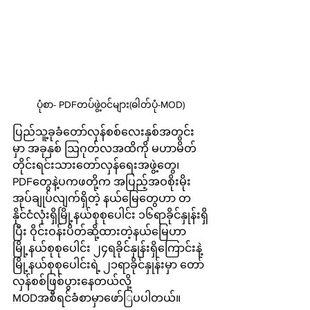
ပုံစာ- PDFတပ်ဖွဲ့ဝင်များ(ဓါတ်ပုံ-MOD)
ပြည်သူ့ခုခံ‌တော်လှန်စစ်လေးနှစ်အတွင်း
မှာ အခုနှစ် သြဂုတ်လအထိကို မဟာမိတ်
တိုင်းရင်းသားတော်လှန်ရေးအဖွဲ့တွေ၊ 
PDFတွေနဲ့ပကဖတို့က အပြည့်အဝစိုးမိုး
အုပ်ချုပ်လျက်ရှိတဲ့ နယ်မြေတွေဟာ တ
နိုင်ငံလုံးရှိမြို့နယ်စုစုပေါင်း ၁၆ရာခိုင်နှုန်းရှိ
ပြီး ဝိုင်းဝန်းပိတ်ဆို့ထားတဲ့နယ်မြေဟာ 
မြို့နယ်စုစုပေါင်း ၂၄ရခိုင်နှုန်းရှိကြောင်းနဲ့ 
မြို့နယ်စုစုပေါင်းရဲ့ ၂၁ရာခိုင်နှုန်းမှာ တော်
လှန်စစ်ဖြစ်ပွားနေတယ်လို့ 
MODအစီရင်ခံစာမှာဖော်ြပပါတယ်။