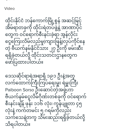
Video
ထိုင်းနိုင်ငံ ဘန်ကောက်မြို့စွန် အဆင့်မြင့်
အိမ်ရာတခုကို ထိုင်းရဲတပ်ဖွဲ့နဲ့ အာဏာပိုင်
တွေက ဝင်ရောက်စီးနင်းခဲ့ရာ အွန်လိုင်း
ငွေကြေးလိမ်လည်မှု(ကျားဖြန့်)လုပ်ကိုင်နေ
တဲ့ ဗီယက်နမ်နိုင်ငံသား ၂၇ ဦးကို ဖမ်းဆီး
ရရှိခဲ့တယ်လို့ ထိုင်းသတင်းဌာနတွေက 
ဖော်ပြထားပါတယ်။
ဒေသဆိုင်ရာရဲအရာရှိ ၁၉၁ ဦးနဲ့အတူ 
လက်ထောက်ကြီးကြပ်ရေးမှူး ရဲမှူးကြီး 
Paiboon Sorso ဦးဆောင်တဲ့အဖွဲ့ဟာ 
ဗီယက်နမ်ငွေလိမ်ဂိုဏ်းတစ်ခုကို ဝင်ရောက်
စီးနင်းချိန် ဖုန်း ၁၁၆ လုံး၊ ကွန်ပျူတာ ၄၅ 
လုံးနဲ့ ကက်တမင်း ၅ ဂရမ်ကိုလည်း 
သက်သေနဲ့တကွ သိမ်းဆည်းရရှိခဲ့တယ်လို့ 
သိရပါတယ်။