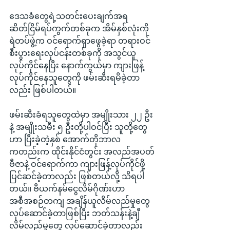
ဒေသခံတွေရဲ့သတင်းပေးချက်အရ 
ဆိတ်ငြိမ်ရပ်ကွက်တစ်ခုက အိမ်နှစ်လုံးကို 
ရဲတပ်ဖွဲ့က ဝင်ရောက်ရှာဖွေခဲ့ရာ တရားဝင်
စီးပွားရေးလုပ်ငန်းတစ်ခုကို အသွင်ယူ
လုပ်ကိုင်နေပြီး နောက်ကွယ်မှာ ကျားဖြန့်
လုပ်ကိုင်နေသူတွေကို ဖမ်းဆီးရမိခဲ့တာ
လည်း ဖြစ်ပါတယ်။
ဖမ်းဆီးခံရသူတွေထဲမှာ အမျိုးသား ၂၂ ဦး
နဲ့ အမျိုးသမီး ၅ ဦးတို့ပါဝင်ပြီး သူတို့တွေ
ဟာ ပြီးခဲ့တဲ့နှစ် အောက်တိုဘာလ
ကတည်းက ထိုင်းနိုင်ငံတွင်း အလည်အပတ်
ဗီဇာနဲ့ ဝင်ရောက်ကာ ကျားဖြန့်လုပ်ကိုင်ဖို့ 
ပြင်ဆင်ခဲ့တာလည်း ဖြစ်တယ်လို့ သိရပါ
တယ်။ ဗီယက်နမ်ငွေလိမ်ဂိုဏ်းဟာ 
အစီအစဉ်တကျ အချိန်ယူလိမ်လည်မှုတွေ 
လုပ်ဆောင်ခဲ့တာဖြစ်ပြီး ဘတ်သန်းနဲ့ချီ
လိမ်လည်မှုတွေ လုပ်ဆောင်ခဲ့တာလည်း 