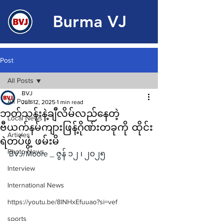
Burma VJ
Post
All Posts
BVJ
All Posts
Jun 12, 2025
1 min read
ဘတ်သန်းနဲ့ချီလိမ်လည်နေတဲ့
Local News
ဗီယက်နမ်ကျားဖြန့်ဂိုဏ်းတခုကို ထိုင်း
Articles
ရဲတပ်ဖွဲ့ ဖမ်းမိ
Photo News
BVJ/Moore _ ဇွန် ၁၂ ၊ ၂၀၂၅
Interview
International News
https://youtu.be/8lNHxEfuuao?si=vef
sports