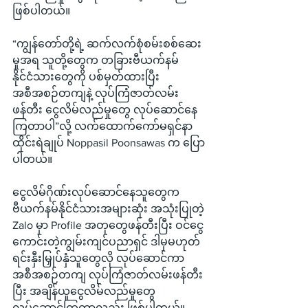
ဖြစ်ပါတယ်။
“ကျွန်တော်တို့ရဲ့ ဆက်လက်စုံစမ်းစစ်ဆေး
မှုအရ သူတို့တွေက တခြားဗီယက်နမ်
နိုင်ငံသားတွေကို ပစ်မှတ်ထားပြီး 
အစီအစဉ်တကျနဲ့ လုပ်ကြံဇာတ်လမ်း
ဖန်တီး ငွေလိမ်လည်မှုတွေ လုပ်ဆောင်နေ
ကြတာပါ”လို့ လက်ထောက်ကော်မရှင်နာ 
ထိုင်းရဲချုပ် Noppasil Poonsawas က ပြော
ပါတယ်။
ငွေလိမ်ဂိုဏ်းလုပ်ဆောင်နေသူတွေက 
ဗီယက်နမ်နိုင်ငံသားအများဆုံး အသုံးပြုတဲ့ 
Zalo မှာ Profile အတုတွေဖန်တီးပြီး ဝင်ငွေ
ကောင်းတဲ့ကျွမ်းကျင်ပညာရှင် ဒါမှမဟုတ် 
ရင်းနှီးမြှုပ်နှံသူတွေလို လုပ်ဆောင်ကာ 
အစီအစဉ်တကျ လုပ်ကြံဇာတ်လမ်းဖန်တီး
ပြီး အချိန်ယူငွေလိမ်လည်မှုတွေ 
လုပ်ဆောင်ကြတာလည်း ဖြစ်ပါတယ်။