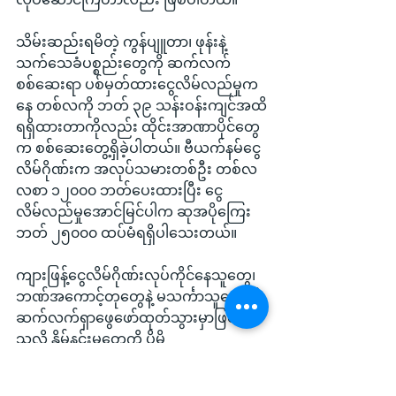
သိမ်းဆည်းရမိတဲ့ ကွန်ပျူတာ၊ ဖုန်းနဲ့ 
သက်သေခံပစ္စည်းတွေကို ဆက်လက်
စစ်ဆေးရာ ပစ်မှတ်ထားငွေလိမ်လည်မှုက
နေ တစ်လကို ဘတ် ၃၉ သန်းဝန်းကျင်အထိ
ရရှိထားတာကိုလည်း ထိုင်းအာဏာပိုင်တွေ
က စစ်ဆေးတွေ့ရှိခဲ့ပါတယ်။ ဗီယက်နမ်ငွေ
လိမ်ဂိုဏ်းက အလုပ်သမားတစ်ဦး တစ်လ 
လစာ ၁၂၀၀၀ ဘတ်ပေးထားပြီး ငွေ
လိမ်လည်မှုအောင်မြင်ပါက ဆုအပိုကြေး 
ဘတ် ၂၅၀၀၀ ထပ်မံရရှိပါသေးတယ်။
ကျားဖြန့်ငွေလိမ်ဂိုဏ်းလုပ်ကိုင်နေသူတွေ၊ 
ဘဏ်အကောင့်တုတွေနဲ့ မသင်္ကာသူတွေကို 
ဆက်လက်ရှာဖွေဖော်ထုတ်သွားမှာဖြစ်
သလို နှိမ်နင်းမှုတွေကို ပိုမို
ပြင်းပြင်းထန်ထန် လုပ်ဆောင်သွားမယ်လို့ 
ထိုင်းတော်ဝင်ရဲတပ်ဖွဲ့ အကြီးအကဲ ရဲချုပ် 