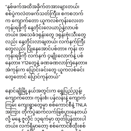
“နှစ်ဖက်အထိအခိုက်တအားများတယ်၊ 
စစ်ပွဲကလဲတဖက်သတ်ကြီး။ စကစဘက်
က ကျောက်တော ယူကလစ်ကုန်းလေးတ
ကုန်းရဖို့ကို နေ့တိုင်းလေယာဉ်နဲ့လာပစ်
တယ်။ အသေခံဒရုန်းတွေ ဒရုန်းဗုံးသီးတွေ
လည်း နေ့တိုင်းလာချတယ်၊ လက်နက်ကြီး
တွေလည်း ပြုံနေအောင်ပစ်တာ။ ကုန်း တ
ကုန်းရဖို့ကို လက်နက် ၄မျိုးလောက်နဲ့ ပစ်
နေတာ။ Y12တွေနဲ့ ခဏခဏလာကြဲနေတာ။ 
အဲကုန်းက ပြောင်းခင်းတွေ ယူကလစ်ခင်း
တွေတောင် ပြောင်ကုန်တယ်”
နောင်ချိုမြို့နယ်အတွင်းက ရွှေပြည်ညွန့်၊ 
ကျောက်တော၊ ကုန်းစံ၊ ပန်လန်းနဲ့ ကျောက်
ကြမ်း ကျေးရွာတွေမှာ စစ်ကောင်စီနဲ့ TNLA 
အကြား တိုက်ပွဲဆက်လက်ဖြစ်ပွားနေတယ်
လို့ မနေ့ ဇူလိုင် ၁၃ရက်မှာ ထုတ်ပြန်ထားပါ
တယ်။ လက်ရှိမှာတော့ စစ်ကောင်စီထိုးစစ်