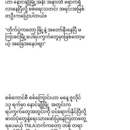
ဟာ နောင်ချိုမြို့အနီး အနားထိ ရောက်ရှိ
လာနေပြီလို့ စစ်ရေးသတင်း အရင်းအမြစ်
တဦးကပြောပါတယ်။
“တိုက်ပွဲကတော့ မြို့နဲ့ အတော်နီးနေပြီ မ
ကြာခင်မြို့ပေါ်ရပ်ကွက်တွေမှာဖြစ်တော့မ
ယ့် အခြေအနေပဲဗျာ”
စစ်ကောင်စီ စစ်ကြောင်းဟာ မနေ့ ဇူလိုင် 
၁၃ ရက်မှာ နောင်ချိုမြို့ အတွင်းက 
ရပ်ကွက်တွေအတွင်းကို ဝင်ရောက်နိုင်ပြီလို့ 
ဓာတ်ပုံတွေနဲ့ရေးသားဖော်ပြနေကြတာတွေ့
ရပေမယ့် TNLAဘက်ကတော့ တစုံ တရာ