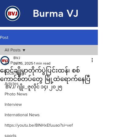
Burma VJ
Post
All Posts
BVJ
All Posts
Jul 15, 2025
1 min read
နောင်ချိုမှာတိုက်ပွဲပြင်းထန်၊ စစ်
Local News
ကောင်စီတပ်တွေ မြို့ထဲရောက်နေပြီ
Articles
BVJ/ ဂျိုး_ဇူလိုင် ၁၄၊ ၂၀၂၅
Photo News
Interview
International News
https://youtu.be/8lNHxEfuuao?si=vef
sports