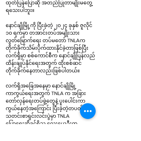
ထုတ်ပြန်ပြောဆို အတည်ပြုတာမျိုးမတွေ့
ရသေးပါဘူး။
နောင်ချိုမြို့ကို ပြီးခဲ့တဲ့ ၂၀၂၄ ခုနှစ် ဇူလိုင် 
၁၀ ရက်မှာ တအာင်းတပ်အမျိုးသား 
လွတ်မြောက်ရေး တပ်မတော် TNLAက 
တိုက်ခိုက်သိမ်းပိုက်ထားနိုင်ခဲ့တာဖြစ်ပြီး 
လက်ရှိမှာ စစ်ကောင်စီက နောင်ချိုပြန်လည်
ထိန်းချုပ်နိုင်ရေးအတွက် ထိုးစစ်ဆင်
တိုက်ခိုက်နေတာလည်းဖြစ်ပါတယ်။
လက်ရှိအခြေအနေမှာ နောင်ချိုမြို့
ကာကွယ်ရေးအတွက် TNLA က အခြား
တော်လှန်ရေးတပ်ဖွဲ့တွေနဲ့ ပူးပေါင်းကာ
ကွယ်နေတဲ့အကြောင်း ပြီးခဲ့တဲ့တပတ်က 
သတင်းစာရှင်းလင်းပွဲမှာ TNLA 
ပြောရေးဆိုခွင့်ရှိသူ လွေးယေဦးက 
အတည်ပြုထားပါတယ်။