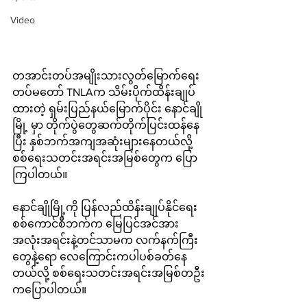
Video
တအာင်းတပ်အမျိုးသားလွတ်မြောက်ရေး
တပ်မတော် TNLAက သိမ်းပိုက်ထိန်းချုပ်
ထားတဲ့ ရှမ်းပြည်နယ်မြောက်ပိုင်း နောင်ချို
မြို့ မှာ တိုက်ပွဲတွေဆက်တိုက်ပြင်းထန်နေ
ပြီး နှစ်ဘက်အကျအဆုံးများနေတယ်လို့ 
စစ်ရေးသတင်းအရင်းအမြစ်တွေက ပြော
ကြပါတယ်။
နောင်ချိုမြို့ကို ပြန်လည်ထိန်းချုပ်နိုင်ရေး
စစ်ကောင်စီဘက်က မြေပြင်အင်အား
အလုံးအရင်းနဲ့တင်သာမက လက်နက်ကြီး
တွေနဲ့ရော လေကြောင်းကပါပစ်ခတ်နေ
တယ်လို့ စစ်ရေးသတင်းအရင်းအမြစ်တဦး
ကပြောပါတယ်။