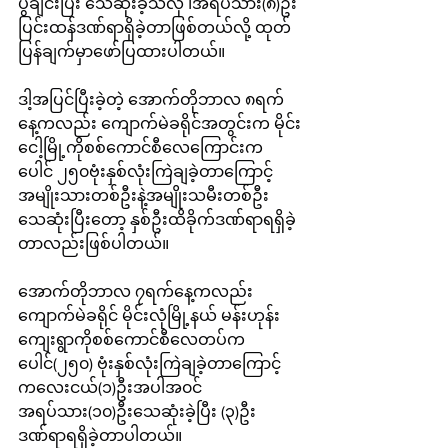
ပွဲချင်းပြီး သေဆုံးခဲ့သလို ၊အရပ်သား(၈)ဦး
ပြင်းထန်ဒဏ်ရာရှိခဲ့တာဖြစ်တယ်လို့ ထုတ်
ပြန်ချက်မှာဖော်ပြထားပါတယ်။
ဒါ့အပြင်ပြီးခဲ့တဲ့ အောက်တိုဘာလ ၈ရက်
နေ့ကလည်း ကျောက်မဲခရိုင်အတွင်းက မိုင်း
ငေါ့မြို့ကိုစစ်ကောင်စီလေကြောင်းက 
ပေါင် ၂၅၀ဗုံးနှစ်လုံးကြဲချခဲ့တာကြောင့် 
အမျိုးသားတစ်ဦးနဲ့အမျိုးသမီးတစ်ဦး
သေဆုံးပြီးတော့ နှစ်ဦးထိခိုက်ဒဏ်ရာရရှိခဲ့
တာလည်းဖြစ်ပါတယ်။
အောက်တိုဘာလ ၇ရက်နေ့ကလည်း 
ကျောက်မဲခရိုင် မိုင်းလုံမြို့နယ် မန်းဟုန်း
ကျေးရွာကိုစစ်ကောင်စီလေတပ်က 
ပေါင်(၂၅၀) ဗုံးနှစ်လုံးကြဲချခဲ့တာကြောင့် 
ကလေးငယ်(၁)ဦးအပါအ၀င် 
အရပ်သား(၁၀)ဦးသေဆုံးခဲ့ပြီး (၃)ဦး
ဒဏ်ရာရရှိခဲ့တာပါတယ်။