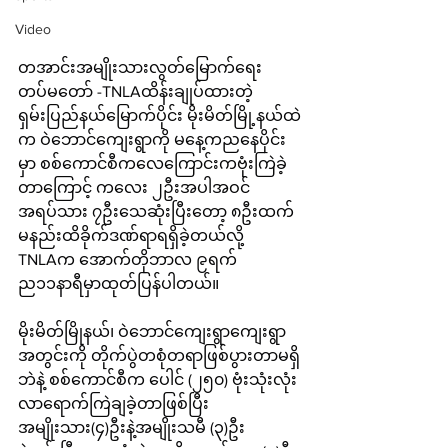
Video
တအာင်းအမျိုးသားလွတ်မြောက်ရေး
တပ်မတော် -TNLAထိန်းချုပ်ထားတဲ့ 
ရှမ်းပြည်နယ်မြောက်ပိုင်း မိုးမိတ်မြို့နယ်ထဲ
က ဝဲဘောင်ကျေးရွာကို မနေ့ကညနေပိုင်း
မှာ စစ်ကောင်စီကလေကြောင်းကဗုံးကြဲခဲ့
တာကြောင့် ကလေး ၂ဦးအပါအဝင် 
အရပ်သား ၇ဦးသေဆုံးပြီးတော့ ၈ဦးထက်
မနည်းထိခိုက်ဒဏ်ရာရရှိခဲ့တယ်လို့ 
TNLAက အောက်တိုဘာလ ၉ရက် 
ည၁၁နာရီမှာထုတ်ပြန်ပါတယ်။
မိုးမိတ်မြိုနယ်၊ ဝဲဘောင်ကျေးရွာကျေးရွာ
အတွင်းကို တိုက်ပွဲတစုံတရာဖြစ်ပွားတာမရှိ
ဘဲနဲ့ စစ်ကောင်စီက ပေါင် (၂၅၀) ဗုံးသုံးလုံး
လာရောက်ကြဲချခဲ့တာဖြစ်ပြီး 
အမျိုးသား(၄)ဦးနဲ့အမျိုးသမီ (၃)ဦး