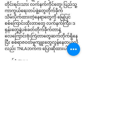
တိုင်းရင်းသား လက်နက်ကိုင်တွေ၊ ပြည်သူ့
ကာကွယ်ရေးတပ်ဖွဲ့တွေတိုက်ခိုက်
သိမ်းပိုက်ထားတဲ့နေရာတွေကို မြေပြင်
စစ်ကြောင်းထိုးတာတွေ လက်နက်ကြီး၊ ဒ
ရုန်းတွေနဲ့ပစ်ခတ်တိုက်ခိုက်တာနဲ့ 
လေကြောင်းဗုံးကြဲတာတွေဆက်တိုက်ရှိနေ
ပြီး စစ်ရာဇဝတ်မှုကျူးတွေလွန်နေတယ်လို့
လည်း TNLAဘက်က ပြောဆိုထားပါတယ်။
ဓာတ်ပုံ-TNLA
Local News
See All
Recent Posts