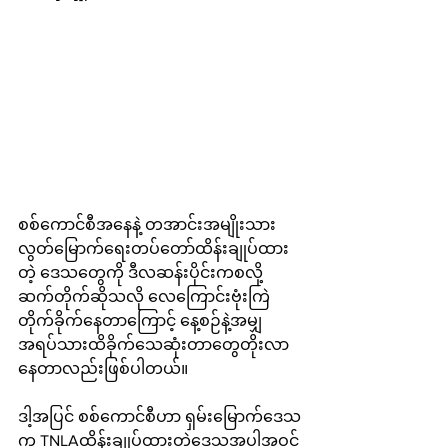
စစ်ကောင်စီအနေနဲ့ တအာင်းအမျိုးသား
လွတ်မြောက်ရေးတပ်တော်ထိန်းချုပ်ထား
တဲ့ ဒေသတွေကို ဒီလဆန်းပိုင်းကစလို့
ဆက်တိုက်ဆိုသလို လေကြောင်းဗုံးကြဲ
တိုက်ခိုက်နေတာကြောင့် နေ့စဉ်နဲ့အမျှ
အရပ်သားထိခိုက်သေဆုံးတာတွေတိုးလာ
နေတာလည်းဖြစ်ပါတယ်။
ဒါ့အပြင် စစ်ကောင်စီဟာ ရှမ်းမြောက်ဒေသ
က TNLAထိန်းချုပ်ထားတဲ့ဒေသအပါအဝင်