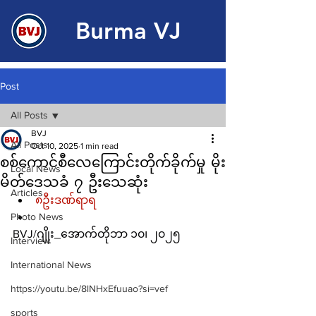
Burma VJ
Post
All Posts
BVJ
All Posts
Oct 10, 2025
1 min read
စစ်ကောင်စီလေကြောင်းတိုက်ခိုက်မှု မိုး
Local News
မိတ်ဒေသခံ ၇ ဦးသေဆုံး
Articles
၈ဦးဒဏ်ရာရ
Photo News
BVJ/ဂျိုး_အောက်တိုဘာ ၁၀၊ ၂၀၂၅
Interview
International News
https://youtu.be/8lNHxEfuuao?si=vef
sports