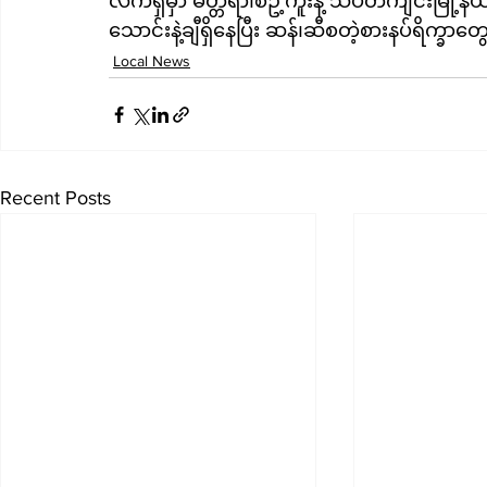
လက်ရှိမှာ မတ္တရာ၊စဥ့်ကူးနဲ့ သပိတ်ကျင်းမြို့နယ
သောင်းနဲ့ချီရှိနေပြီး ဆန်၊ဆီစတဲ့စားနပ်ရိက
Local News
Recent Posts