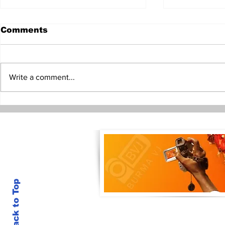
Comments
Write a comment...
ဒီပဲယင်းရေကြီးမှုအတွင်း
မဟာဗျူဟာထိ
အမျိုးသမီး ၇ ဦးအထိသေဆုံးမှု
လှမ်းဖို့ PDF
ရှိလာ
ချမှတ်
Back to Top