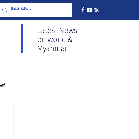
Latest News
on world &
Myanmar
vef