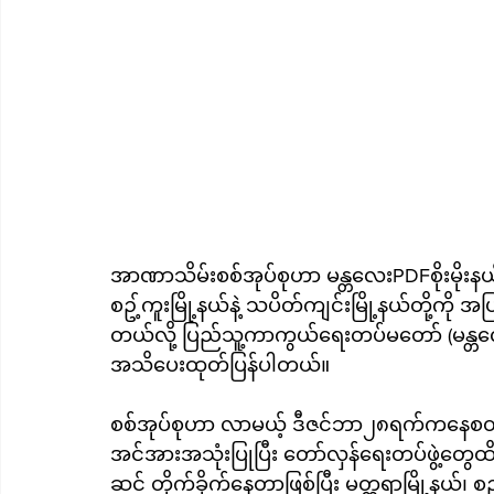
အာဏာသိမ်းစစ်အုပ်စုဟာ မန္တလေးPDFစိုးမိုးနယ်
စဥ့်ကူးမြို့နယ်နဲ့ သပိတ်ကျင်းမြို့နယ်တို့က
တယ်လို့ ပြည်သူ့ကာကွယ်ရေးတပ်မတော် (မန္တလေ
အသိပေးထုတ်ပြန်ပါတယ်။
စစ်အုပ်စုဟာ လာမယ့် ဒီဇင်ဘာ၂၈ရက်ကနေစတင
အင်အားအသုံးပြုပြီး တော်လှန်ရေးတပ်ဖွဲ့တွေထိန
ဆင် တိုက်ခိုက်နေတာဖြစ်ပြီး မတ္တရာမြို့နယ်၊ စဥ်