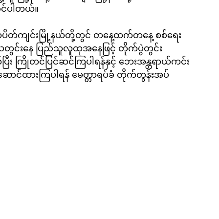
ါဝင်ပါတယ်။
့ သပိတ်ကျင်းမြို့နယ်တို့တွင် တနေ့ထက်တနေ့ စစ်ရေး
သတွင်းနေ ပြည်သူလူထုအနေဖြင့် တိုက်ပွဲတွင်း 
ပြီး ကြိုတင်ပြင်ဆင်ကြပါရန်နှင့် ဘေးအန္တရာယ်ကင်း
ဆောင်ထားကြပါရန် မေတ္တာရပ်ခံ တိုက်တွန်းအပ်