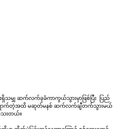
ွမ်းရှိသမျှ ဆက်လက်ခုခံကာကွယ်သွားမှာဖြစ်ပြီး  ပြည်
ကိုရောက်တဲ့အထိ မဆုတ်မနစ် ဆက်လက်ချီတက်သွားမယ်
ါသေးတယ်။