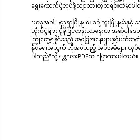
ရွေးကောက်ပွဲလုပ်ဖို့လျာထားတဲ့စာရင်းထဲမှာပ
“ယခုအခါ မတ္တရာမြို့နယ်၊ စဥ့်ကူးမြို့နယ်နှင်
တိုက်ပွဲများ ပိုမိုပြင်ထန်းလာနေကာ အဆိုပါဒေ
ကြုံတွေ့ရနိုင်သည့် အခြေအနေများနှင့်ပက်သက်
နိုင်ရေးအတွက် လိုအပ်သည့် အစီအမံများ လုပ်
ပါသည်”လို့ မန္တလေးPDFက ပြောထားပါတယ်။