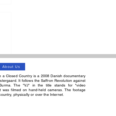
ံ
About Us
m a Closed Country is a 2008 Danish documentary
stergaard. It follows the Saffron Revolution against
Burma. The "VJ" in the title stands for "video
 it was filmed on hand-held cameras. The footage
untry, physically or over the Internet.