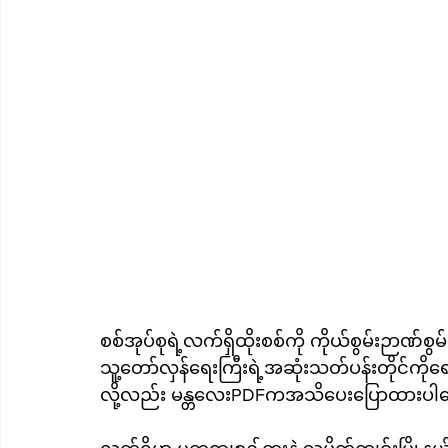
စစ်အုပ်စုရဲ့လက်ရှိထိုးစစ်ကို ကိုယ်စွမ်းဉာဏ်စ
သူ့တော်လှန်ရေးကြီးရဲ့အဆုံးသတ်ပန်းတိုင်
လို့လည်း မန္တလေးPDFကအသိပေးပြောထားပ