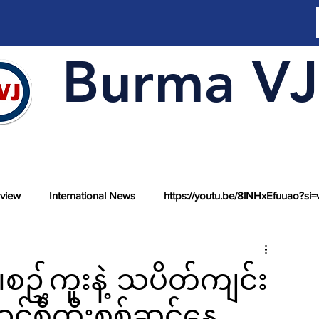
Burma VJ
rview
International News
https://youtu.be/8lNHxEfuuao?si=
ာ၊စဥ့်ကူးနဲ့ သပိတ်ကျင်း
ကောင်စီထိုးစစ်ဆင်နေ