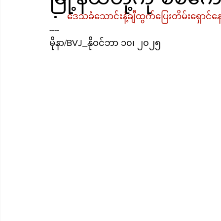
ဒေသခံသောင်းနဲ့ချီထွက်ပြေးတိမ်းရှောင်န
----
မိုနာ/BVJ_နိုဝင်ဘာ ၁၀၊ ၂၀၂၅