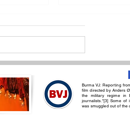
ုးစစ်ကိုတက်
နှစ်ဖက်အကျိုးဖြစ်မယ့် တွေ့ဆု
တပ်မှူးကြီးများ
ဆွေးနွေးမှုဟု ဘန်ကောက်
Burma VJ: Reporting fro
ရောက် ဦးမင်းအောင်လှိုင်ဆို
film directed by Anders Ø
the military regime in 
journalists."[3] Some of
was smuggled out of the co