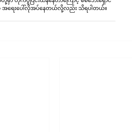
်တို့မှာ တိုက်ပွဲပြင်းထန်နေတာကြောင့် စစ်ဘေးရှောင်
္ခာတွေ အရေးပေါ်လိုအပ်နေတယ်လို့လည်း သိရပါတယ်။