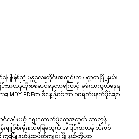
မြေဖြစ်တဲ့ မန္တလေးတိုင်းအတွင်းက မတ္တရာမြို့နယ်၊ 
ို အပြင်းအထန်ထိုးစစ်ဆင်နေတာကြောင့် ခုခံကာကွယ်နေရ
း)-MDY-PDFက ဒီနေ့ နိုဝင်ဘာ ၁၀ရက်မနက်ပိုင်းမှာ 
်လုပ်မယ့် ရွေးကောက်ပွဲတွေအတွက် သာလွန်
်းချုပ်စိုးမိုးနယ်မြေတွေကို အပြင်းအထန် ထိုးစစ်
့ကူးမြို့နယ်နဲ့သပိတ်ကျင်းမြို့နယ်တို့ဟာ 