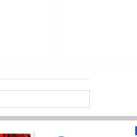
န်းစုကြည်
တရုတ်အစိုးရသြဇာလွှမ်းဖို့
ံမှု
ကြိုးပမ်းနေတာတွေကို ချက်