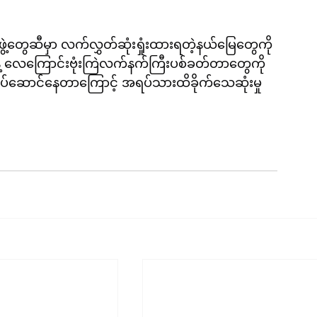
တွေဆီမှာ လက်လွှတ်ဆုံးရှုံးထားရတဲ့နယ်မြေတွေကို
ဲ့ လေကြောင်းဗုံးကြဲလက်နက်ကြီးပစ်ခတ်တာတွေကို 
ြှင့်လုပ်ဆောင်နေတာကြောင့် အရပ်သားထိခိုက်သေဆုံးမှု