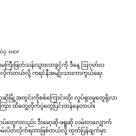
်ပုံ- KNDF
လမ်းမကြီးဖြတ်သန်းသွားလာခွင့်ကို ဒီနေ့ ဩဂုတ်လ 
ိုက်တယ်လို့ ကရင်နီအမျိုးသားကာကွယ်ရေး 
ောင်းထိုး လှုပ်ရှားမှုတွေရှိလာ
ကြား ထိတွေ့တိုက်ပွဲတွေပြင်းထန်နေတာပါ။
စီတပ်တွေကလည်း ဒီးမော့ဆို-ဖရူဆို လမ်းတလျှောက်
်းပိတ်လိုက်ရတာဖြစ်တယ်လို့ ထုတ်ပြန်ချက်မှာ