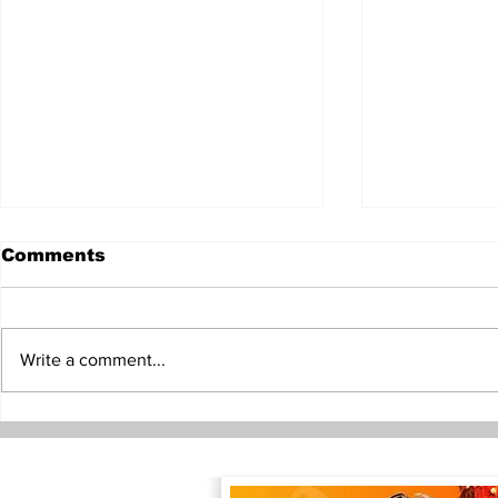
Comments
Write a comment...
ရေကြည်နဲ့သာပေါင်းမှာ စစ်တပ်
ဒေါ်အောင်ဆ
နဲ့အေအေ နှစ်ရက်ဆက်
နဲ့ICRCတွေ့ဆု