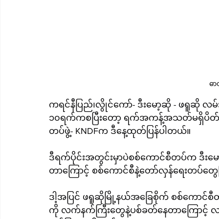
ဓာတ
ကရင်နီပြည်၊လွိုင်ကော်- ဒီးမော့ဆို - ဖရူဆို 
၁၀ရက်ကစပြီးတော့ ရက်အကန့်အသတ်မရှိပိတ်လ
တပ်ဖွဲ့- KNDFက ဒီနေ့ထုတ်ပြန်ပါတယ်။
ဒီရက်ပိုင်းအတွင်းမှာပဲစစ်ကောင်စီတပ်က ဒီးမော့ဆိုမြို့အတွင်းကိုစစ်‌ကြ
တာကြောင့် စစ်ကောင်စီနဲ့တော်လှန်ရေးတပ်တွေ
ဒါ့အပြင် ဖရူဆိုမြို့နယ်အခြေစိုက် စစ်ကောင်
ကို လက်နက်ကြီးတွေနဲ့ပစ်ခတ်နေတာကြောင့် လမ