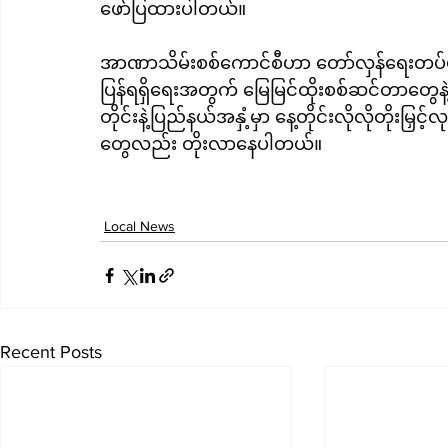
ဖော်ပြထားပါတယ်။
အာဏာသိမ်းစစ်ကောင်စီဟာ တော်လှန်ရေးတပ်ဖွဲ့
ပြန်ရရှိရေးအတွက် မြေမြင်ထိုးစစ်ဆင်တာတွေန
တိုင်းနဲ့ပြည်နယ်အနှံ့မှာ နေ့တိုင်းလိုလိုတိုးမ
တွေလည်း တိုးလာနေပါတယ်။
Local News
Recent Posts