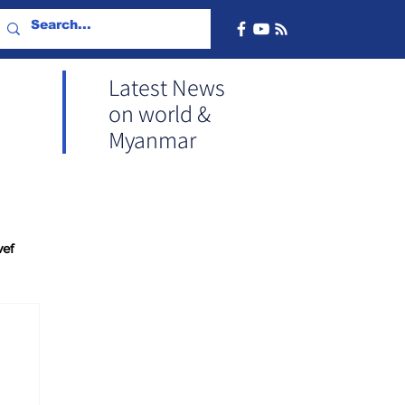
Latest News
on world &
Myanmar
vef