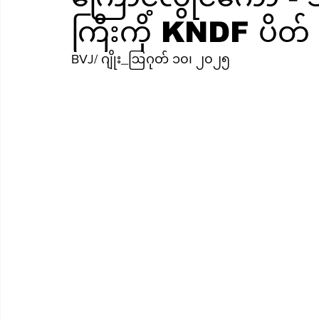
ကြီးကို KNDF ပိတ်
BVJ/ ဂျိုး_ဩဂုတ် ၁၀၊ ၂၀၂၅