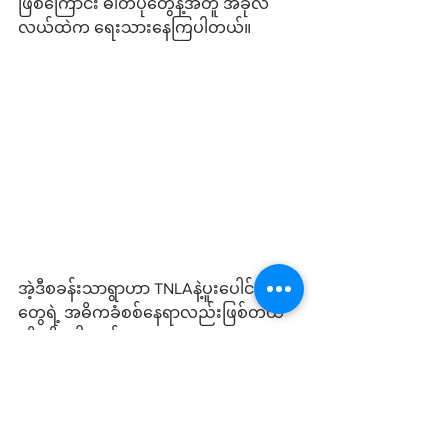
ဖြစ်ကြောင်း ဓါတ်ပုံတွေနဲ့အတူ အခုလ
လယ်ထဲက ရေးသားနေကြပါတယ်။
အဲ့ဒီစခန်းသာရွာဟာ TNLAနဲ့ပူးပေါင်းတပ်
တွေရဲ့ အဓိကခံစစ်နေရာလည်းဖြစ်တယ်
လို့ သိရပါတယ်။
ကျောက်မဲမြို့ကို TNLAက ၁၀၂၇ 
စစ်ဆင်ရေးဒုတိယလှိုင်းအတွင်းတိုက်ခိုက်
ပြီး ၂၀၂၄ခုနှစ်၊ ဩဂုတ်လ ၆ ရက်နေ့မှာ