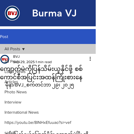
Burma VJ
Post
All Posts
BVJ
All Posts
Sep 29, 2025
1 min read
ကျောက်မဲကိုပြန်သိမ်းယူနိုင်ဖို့ စစ်
Local News
ကောင်စီအပြင်းအထန်ကြိုးစားနေ
Articles
မိုနာ/BVJ_စက်တင်ဘာ ၂၉၊ ၂၀၂၅
Photo News
Interview
International News
https://youtu.be/8lNHxEfuuao?si=vef
sports