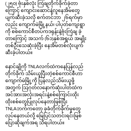
(၂၅၀) ဗုံးနှစ်လုံး ကြဲချတိုက်ခိုက်ခဲ့တာ
ကြောင့် ကျောင်းဆောင်နဲ့လူနေအိမ်တွေ
ပျက်ဆီးခဲ့သလို စက်တင်ဘာ ၂၆ရက်မှာ
လည်း ကျောက်မဲမြို့နယ်၊ ပါပုတ်ကျေးရွာ
ကို စစ်ကောင်စီတပ်ကဒရုန်းနဲ့ဗုံးကြဲချ ခဲ့
တာကြောင့် အသက် (၆၁)နှစ်အရွယ် အမျိုး
တစ်ဦးသေဆုံးခဲ့ပြီး နေအိမ်တစ်လုံးပျက်
ဆီးခဲ့ပါတယ်။
နောင်ချိုကို TNLAလက်ထဲကနေပြန်လည်
တိုက်ခိုက် သိမ်းယူပြီးတဲ့စစ်ကောင်စီဟာ 
ကျောက်မဲမြို့ကို ပြန်လည်သိမ်းယူဖို့
အတွက် သြဂုတ်လနောက်ဆုံးပါတ်ထဲက 
အင်အားအလုံးအရင်းနဲ့စစ်ကြောင်းထိုး 
ထိုးစစ်တွေပြုလုပ်နေတာဖြစ်ပြီး 
TNLAဘက်ကတော့ ခုခံတိုက်ခိုက်မှုတွေ
လုပ်နေတယ်လို့ မြေပြင်သတင်းရင်းမြစ်
ပြောဆိုချက်အရ သိရပါတယ်။