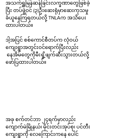
အသက်ရှူမြန်ဆန်ခြင်းလက္ခဏာတွေဖြစ်ခဲ့
ပြီး တပ်ဖွဲ့ဝင် (၃)ဦးဆေးရုံမှာဆေးကုသမှု
ခံယူနေကြရတယ်လို့ TNLAက အသိပေး
ထားပါတယ်။
ဒါ့အပြင် စစ်ကောင်စီတပ်က လုံဝယ်
ကျေးရွာအတွင်းဝင်‌ရောက်ပြီးလည်း 
 နေအိမ်တွေကိုမီးရှို့ဖျက်ဆီးသွားတယ်လို့ 
ဖော်ပြထားပါတယ်။
အခု စက်တင်ဘာ ၂၄ရက်မှာလည်း 
ကျောက်မဲမြိုနယ်၊ မိုင်းတင်းအုပ်စု၊ ပင်တီး
ကျေးရွာကို လေကြောင်းကနေ ပေါင် 