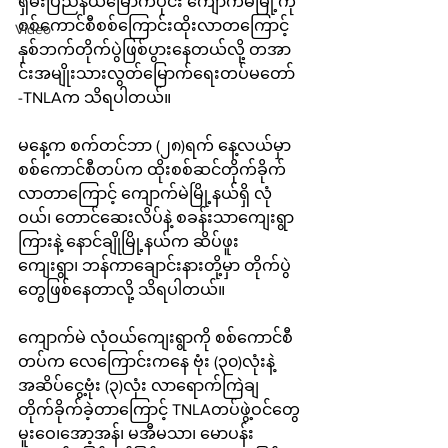
ရှမ်းပြည်နယ်မြောက်ပိုင်း ကျောက်မဲမြို့ကို
စစ်ကောင်စီစစ်ကြောင်းထိုးလာတကြောင့် 
Video
နှစ်ဘက်တိုက်ပွဲဖြစ်ပွားနေတယ်လို့ တအာ
င်းအမျိုးသားလွတ်မြောက်ရေးတပ်မတော် 
-TNLAက သိရပါတယ်။
မနေ့က စက်တင်ဘာ (၂၈)ရက် နေ့လယ်မှာ 
စစ်ကောင်စီတပ်က ထိုးစစ်ဆင်တိုက်ခိုက်
လာတာကြောင့် ကျောက်မဲမြို့နယ်ရှိ လုံ
ဝယ်၊ တောင်ဆေးလိပ်နဲ့ စခန်းသာကျေးရွာ
ကြားနဲ့ နောင်ချိုမြို့နယ်က ဆိပ်ဖူး
ကျေးရွာ၊ ဘန်ကာချောင်းနားတို့မှာ တိုက်ပွဲ
တွေဖြစ်နေတာလို့ သိရပါတယ်။
ကျောက်မဲ လုံဝယ်ကျေးရွာကို စစ်ကောင်စီ
တပ်က လေကြောင်းကနေ ဗုံး (၃၀)လုံးနဲ့ 
အဆိပ်ငွေ့ဗုံး (၃)လုံး လာရောက်ကြဲချ
တိုက်ခိုက်ခဲ့တာကြောင့် TNLAတပ်ဖွဲ့ဝင်တွေ
မူးဝေ၊အော့အန်၊ မအီမသာ၊ မောပန်း 