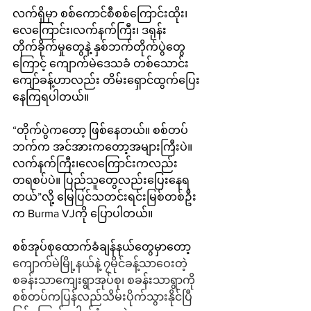
လက်ရှိမှာ စစ်ကောင်စီစစ်ကြောင်းထိုး၊ 
လေကြောင်း၊လက်နက်ကြီး၊ ဒရုန်း
တိုက်ခိုက်မှုတွေနဲ့ နှစ်ဘက်တိုက်ပွဲတွေ
ကြောင့် ကျောက်မဲဒေသခံ တစ်သောင်း
ကျော်ခန့်ဟာလည်း တိမ်းရှောင်ထွက်ပြေး
နေကြရပါတယ်။
“တိုက်ပွဲကတော့ ဖြစ်နေတယ်။ စစ်တပ်
ဘက်က အင်အားကတော့အများကြီးပဲ။ 
လက်နက်ကြီး၊လေကြောင်းကလည်း 
တရစပ်ပဲ။ ပြည်သူတွေလည်းပြေးနေရ
တယ်”လို့ မြေပြင်သတင်းရင်းမြစ်တစ်ဦး
က Burma VJကို ပြောပါတယ်။
စစ်အုပ်စုထောက်ခံချန်နယ်တွေမှာ‌တော့ 
ကျောက်မဲမြို့နယ်နဲ့ ၇မိုင်ခန့်သာဝေးတဲ့ 
စခန်းသာကျေးရွာအုပ်စု၊ စခန်းသာရွာကို 
စစ်တပ်ကပြန်လည်သိမ်းပိုက်သွားနိုင်ပြီ