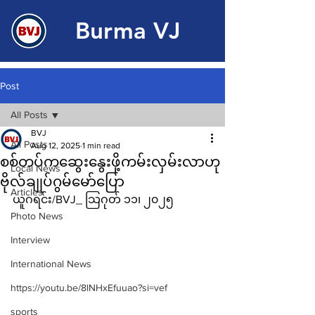
Burma VJ
Post
All Posts
BVJ
All Posts
Aug 12, 2025
1 min read
စစ်တပ်ကဆွေးနွေးဖို့ကမ်းလှမ်းလာဟု
Local News
ဗိုလ်ချုပ်ဂွမ်မော်ပြော
Articles
ယူဂရင်း/BVJ_ သြဂုတ် ၁၁၊ ၂၀၂၅
Photo News
Interview
International News
https://youtu.be/8lNHxEfuuao?si=vef
sports