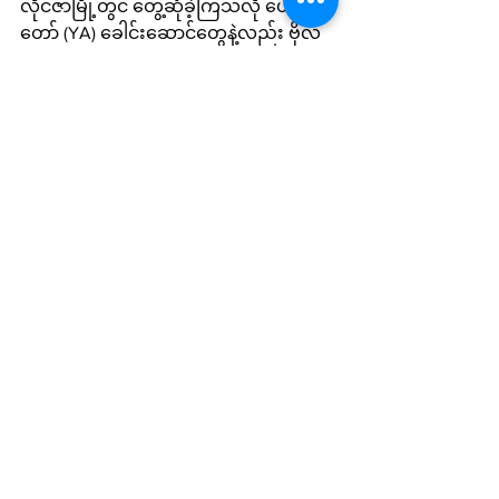
လိုင်ဇာမြို့တွင် တွေ့ဆုံခဲ့ကြသလို ယောတပ်
တော် (YA) ခေါင်းဆောင်တွေနဲ့လည်း ဗိုလ်
ချုပ်ဂွမ်မော်ကတွေ့ဆုံခဲ့ကြောင်းကို တွေ့ဆုံ
ခဲ့တဲ့တပ်ဖွဲ့တွေက ပြီးခဲ့တဲ့သီတင်းပါတ်ထဲ
မှာ အသီးသီးထုတ်ပြန်ထားကြပါသေး
တယ်။
Local News
See All
Recent Posts