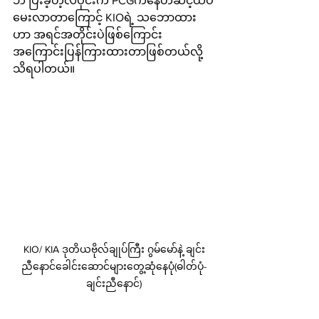
ဘဲ ပြီးခဲ့တဲ့လပိုင်းက PCGကနေတဆင့်ထပ်
မေးလာတာကြောင့် KIOရဲ့ သဘောထား
ဟာ အရင်အတိုင်းပဲဖြစ်ကြောင်း 
အကြောင်းပြန်ကြားထားတာဖြစ်တယ်လို့ 
သိရပါတယ်။
KIO/ KIA ဒုတိယဗိုလ်ချုပ်ကြီး ဂွမ်မော်နဲ့ ချင်း
ညီနောင်ခေါင်းဆောင်များတွေ့ဆုံနေပုံ(ဓါတ်ပုံ-
ချင်းညီနောင်)