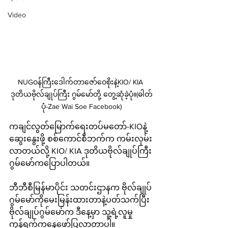
Video
NUGဝန်ကြီးဒေါက်တာဇော်ဝေစိုးနဲ့KIO/ KIA 
ဒုတိယဗိုလ်ချုပ်ကြီး ဂွမ်မော်တို့ တွေ့ဆုံခဲ့ပုံ။(ဓါတ်
ပုံ-Zae Wai Soe Facebook)
ကချင်လွတ်မြောက်ရေးတပ်မတော်-KIOနဲ့ 
ဆွေးနွေးဖို့ စစ်ကောင်စီဘက်က ကမ်းလှမ်း
လာတယ်လို့ KIO/ KIA ဒုတိယဗိုလ်ချုပ်ကြီး 
ဂွမ်မော်ကပြောပါတယ်။
ဘီဘီစီမြန်မာပိုင်း သတင်းဌာနက ဗိုလ်ချုပ်
ဂွမ်မော်ကိုမေးမြန်းထားတာနဲ့ပတ်သက်ပြီး 
ဗိုလ်ချုပ်ဂွမ်မော်က ဒီနေ့မှာ သူ့ရဲ့လူမှု
ကွန်ရက်ကနေဖော်ပြလာတာပါ။