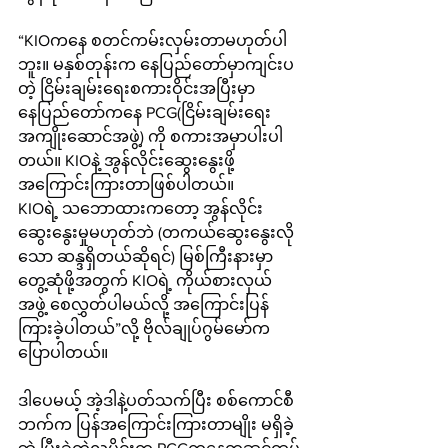
“KIOကနေ စတင်ကမ်းလှမ်းတာမဟုတ်ပါ
ဘူး။ မနှစ်တုန်းက နေပြည်တော်မှာကျင်းပ
တဲ့ ငြိမ်းချမ်းရေးစကားဝိုင်းအပြီးမှာ 
နေပြည်တော်ကနေ PCG(ငြိမ်းချမ်းရေး
အကျိုးဆောင်အဖွဲ့) ကို စကားအမှာပါးပါ
တယ်။ KIOနဲ့ အွန်လိုင်းဆွေးနွေးဖို့ 
အကြောင်းကြားတာဖြစ်ပါတယ်။
KIOရဲ့ သ‌ဘောထားကတော့ အွန်လိုင်း
ဆွေးနွေးမှုမဟုတ်ဘဲ (တကယ်ဆွေးနွေးလို
သော ဆန္ဒရှိတယ်ဆိုရင်) မြစ်ကြီးနားမှာ
တွေ့ဆုံဖို့အတွက် KIOရဲ့ ကိုယ်စားလှယ်
အဖွဲ့ စေလွှတ်ပါမယ်လို့ အကြောင်းပြန်
ကြားခဲ့ပါတယ်”လို့ ဗိုလ်ချုပ်ဂွမ်မော်က 
ပြောပါတယ်။
ဒါပေမယ့် အဲ့ဒါနဲ့ပတ်သက်ပြီး စစ်ကောင်စီ
ဘက်က ပြန်အကြောင်းကြားတာမျိုး မရှိခဲ့