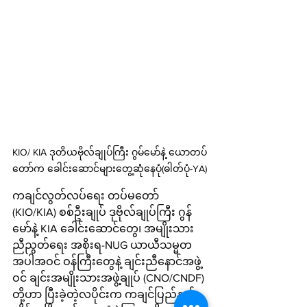
KIO/ KIA ဒုတိယဗိုလ်ချုပ်ကြီး ဂွမ်မော်နဲ့ ယောတပ်
တော်က ခေါင်း‌ဆောင်များတွေ့ဆုံနေပုံ(ဓါတ်ပုံ-YA)
ကချင်လွတ်လပ်ရေး တပ်မတော် 
(KIO/KIA) စစ်ဦးချုပ် ဒုဗိုလ်ချုပ်ကြီး ဂွန်
မော်နဲ့ KIA ခေါင်းဆောင်တွေ၊ အမျိုးသား
ညီညွတ်ရေး အစိုးရ-NUG ယာယီသမ္မတ
အပါအဝင် ဝန်ကြီးတွေနဲ့ ချင်းညီနောင်အဖွဲ့
ဝင် ချင်းအမျိုးသားအဖွဲ့ချုပ် (CNO/CNDF) 
တို့ဟာ ပြီးခဲ့တဲ့လပိုင်းက ကချင်ပြည်နယ် 