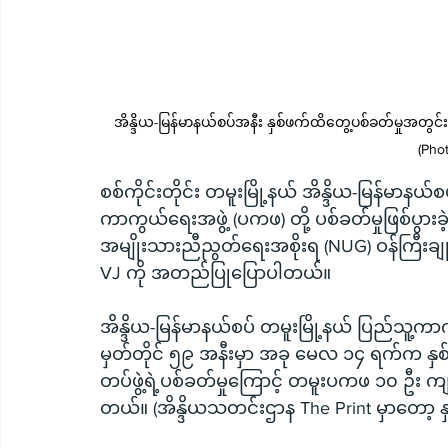
အိန္ဒိယ-မြန်မာနယ်စပ်အနီး နှစ်ဖက်ထိတွေ့ပစ်ခတ်မှုအတွင်
(Phot
စစ်ကိုင်းတိုင်း တမူးမြို့နယ် အိန္ဒိယ-မြန်မာနယ်
ကာကွယ်ရေးအဖွဲ့ (ပကဖ) တို့ ပစ်ခတ်မှုဖြစ်ပွားခ
အမျိုးသားညီညွတ်ရေးအစိုးရ (NUG) ဝန်ကြီးချုပ
VJ ကို အတည်ပြုပြောပါတယ်။
အိန္ဒိယ-မြန်မာနယ်စပ် တမူးမြို့နယ် ပြည်သူ့ကာက
မှတ်တိုင် ၅၉ အနီးမှာ အခု မေလ ၁၄ ရက်က နှစ်ဖက
တပ်ဖွဲ့ရဲ့ပစ်ခတ်မှုကြောင့် တမူးပကဖ ၁၀ ဦး ကျ
တယ်။ (အိန္ဒိယသတင်းဌာန The Print မှာတော့ နှစ