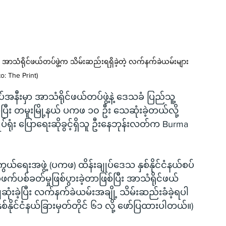
း အာသံရိုင်ဖယ်တပ်ဖွဲ့က သိမ်းဆည်းရရှိခဲ့တဲ့ လက်နက်ခဲယမ်းများ 
o: The Print)
စပ်အနီးမှာ အာသံရိုင်ဖယ်တပ်ဖွဲ့နဲ့ ဒေသခံ ပြည်သူ့
ဲ့ပြီး တမူးမြို့နယ် ပကဖ ၁၀ ဦး သေဆုံးခဲ့တယ်လို့ 
်ရုံး ပြောရေးဆိုခွင့်ရှိသူ ဦးနေဘုန်းလတ်က Burma 
ွယ်ရေးအဖွဲ့ (ပကဖ) ထိန်းချုပ်ဒေသ နှစ်နိုင်ငံနယ်စပ်
်ပစ်ခတ်မှုဖြစ်ပွားခဲ့တာဖြစ်ပြီး အာသံရိုင်ဖယ်
ဆုံးခဲ့ပြီး လက်နက်ခဲယမ်းအချို့ သိမ်းဆည်းခံခဲ့ရပါ
်နိုင်ငံနယ်ခြားမှတ်တိုင် ၆၁ လို့ ဖော်ပြထားပါတယ်။)