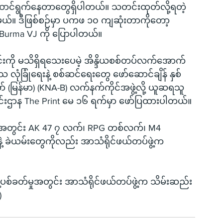
်ဆောင်ရွက်နေတာတွေရှိပါတယ်။ သတင်းထုတ်လို့ရတဲ့
မယ်။ ဒီဖြစ်စဉ်မှာ ပကဖ ၁၀ ကျဆုံးတာကိုတော့ 
Burma VJ ကို ပြောပါတယ်။
ရင်းကို မသိရှိရသေးပေမဲ့ အိန္ဒိယစစ်တပ်လက်အောက် 
ုံခြုံရေးနဲ့ စစ်ဆင်ရေးတွေ ဖော်ဆောင်ချိန် နှစ်
် (မြန်မာ) (KNA-B) လက်နက်ကိုင်အဖွဲ့လို့ ယူဆရသူ
ယသတင်းဌာန The Print မေ ၁၆ ရက်မှာ ဖော်ပြထားပါတယ်။
်မှုအတွင်း AK 47 ၇ လက်၊ RPG တစ်လက်၊ M4 
 ခဲယမ်းတွေကိုလည်း အာသံရိုင်ဖယ်တပ်ဖွဲ့က 
ွေ့ပစ်ခတ်မှုအတွင်း အာသံရိုင်ဖယ်တပ်ဖွဲ့က သိမ်းဆည်း
)