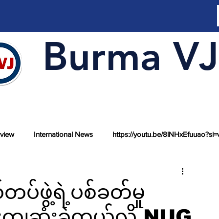
Burma VJ
rview
International News
https://youtu.be/8lNHxEfuuao?si=
ပ်ဖွဲ့ရဲ့ပစ်ခတ်မှု
ကျဆုံးခဲ့တယ်လို့ NUG