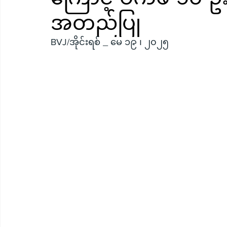
အတည်ပြု
BVJ/အိုင်းရစ် _ မေ ၁၉ ၊ ၂၀၂၅