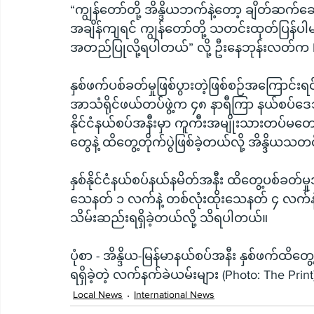
“ကျွန်တော်တို့ အိန္ဒိယဘက်နဲ့တော့ ချိတ်ဆက
အချိန်ကျရင် ကျွန်တော်တို့ သတင်းထုတ်ပြန်ပါ
အတည်ပြုလို့ရပါတယ်” လို့ ဦးနေဘုန်းလတ်က 
နှစ်ဖက်ပစ်ခတ်မှုဖြစ်ပွားတဲ့ဖြစ်စဉ်အကြောင်း
အာသံရိုင်ဖယ်တပ်ဖွဲ့က ၄၈ နာရီကြာ နယ်စပ်ဒေသ လ
နိုင်ငံနယ်စပ်အနီးမှာ ကူကီးအမျိုးသားတပ်မတော
တွေနဲ့ ထိတွေ့တိုက်ပွဲဖြစ်ခဲ့တယ်လို့ အိန္ဒိ
နှစ်နိုင်ငံနယ်စပ်နယ်နမိတ်အနီး ထိတွေ့ပစ်ခတ
သေနတ် ၁ လက်နဲ့ တစ်လုံးထိုးသေနတ် ၄ လက်နဲ့
သိမ်းဆည်းရရှိခဲ့တယ်လို့ သိရပါတယ်။
ပုံစာ - အိန္ဒိယ-မြန်မာနယ်စပ်အနီး နှစ်ဖက်ထိတ
ရရှိခဲ့တဲ့ လက်နက်ခဲယမ်းများ (Photo: The Print
Local News
International News