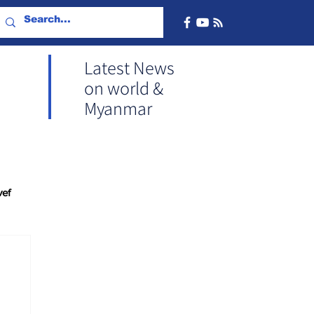
Latest News
on world &
Myanmar
vef