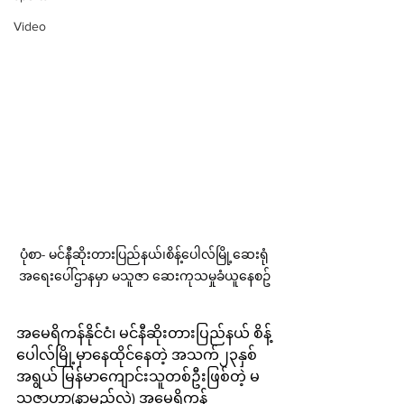
Video
ပုံစာ- မင်နီဆိုးတားပြည်နယ်၊စိန့်ပေါလ်မြို့ဆေးရုံ
အရေးပေါ်ဌာနမှာ မသူဇာ ဆေးကုသမှုခံယူနေစဥ်
အမေရိကန်နိုင်ငံ၊ မင်နီဆိုးတားပြည်နယ် စိန့်
ပေါလ်မြို့မှာနေထိုင်နေတဲ့ အသက်၂၃နှစ်
အရွယ် မြန်မာကျောင်းသူတစ်ဦးဖြစ်တဲ့ မ
သူဇာဟာ(နာမည်လွှဲ) အမေရိကန်