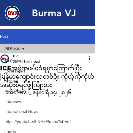
Burma VJ
Post
All Posts
BVJ
All Posts
Jan 14
1 min read
ICEအဖွဲ့အဖမ်းခံရမှာကြောက်ပြီး
Local News
မြန်မာကျောင်းသူတစ်ဦး ကိုယ့်ကိုကိုယ်
Articles
အဆုံးစီရင်ဖို့ကြိုးစား
Photo News
အေတီ/BVJ_ ဇန်နဝါရီ ၁၄၊ ၂၀၂၆ 
Interview
International News
https://youtu.be/8lNHxEfuuao?si=vef
sports