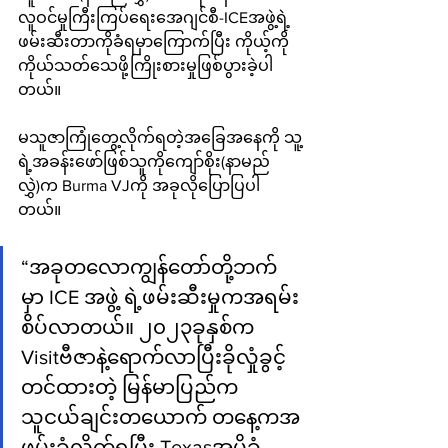
လူဝင်မှုကြီးကြပ်ရေးအေဂျင်စီ-ICEအဖွဲ့ရဲ့ 
ဖမ်းဆီးတာကိုခံရမှာကြောက်ပြီး ကိုယ့်ကို
ကိုယ်သတ်သေဖို့ကြိုးစားမှုဖြစ်ပွားခဲ့ပါ
တယ်။
မသူဇာကြုံတွေ့လိုက်ရတဲ့အခြေအနေကို သူ့
ရဲ့အခန်းဖော်ဖြစ်သူကိုကျော်စိုး(နာမည်
လွှဲ)က Burma VJကို အခုလိုပြောပြပါ
တယ်။ 
“အခုတလောကျွန်တော်တို့ဘက်
မှာ ICE အဖွဲ့ ရဲ့ဖမ်းဆီးမှုကအရမ်း
စိပ်လာတယ်။ ၂၀၂၃ခုနှစ်က 
Visitဗီဇာနဲ့ရောက်လာပြီးခိုလှုံခွင့်
တင်ထားတဲ့ မြန်မာပြည်က
သူငယ်ချင်းတယောက် တနေ့ကအ
ဖမ်းခံလိုက်ရပြီး Texasအပို့ခံ