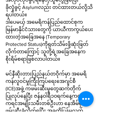
ခိုလှုံခွင့် Asylumလည်း တင်ထားတယ်လို့သိ
ရပါတယ်။ 
ဒါပေမယ့် အမေရိကန်ပြည်ထောင်စုက 
မြန်မာနိုင်ငံသားတွေကို ယာယီကာကွယ်ပေး
ထားတဲ့အခြေအနေ (Temporary 
Protected Status)ကိုရုတ်သိမ်းဖို့ဆုံးဖြတ်
လိုက်တာကြောင့် သူတို့ရဲ့အခြေအနေက
စိုးရိမ်စရာဖြစ်လာပါတယ်။ 
မင်နီဆိုးတားပြည်နယ်တဝိုက်မှာ အမေရိ
ကန်လူဝင်မှုကြီးကြပ်ရေးအေဂျင်စီ 
(ICE)အဖွဲ့ ကဖမ်းဆီးမှုတွေဆက်တိုက်
ပြုလုပ်နေပြီး ဇန်နဝါရီ၁၀ရက်နေ့ကလည်း 
ကရင်အမျိုးသမီးတစ်ဦးဟာ နေအိမ်မှာ
ဖမ်းဆီးခံလိုက်ရပြီး အခုထိပြန်မလွတ်
သေးဘူးလို့ သိရပါတယ်။ 
ဇန်နဝါရီ ၇ရက်နေ့ကလည်း မင်နီဆိုးတား