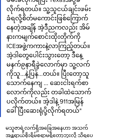
လိုက်ရတယ်။ သူ့သူငယ်ချင်းဖမ်း
ခံရလို့စိတ်မကောင်းဖြစ်ကြောက်
နေတဲ့အချိန် အဲ့ဒီညကလည်း အိမ်
နားကမျက်စောင်းထိုးတိုက်ကို 
ICEအဖွဲ့ကကားနဲ့လာကြည့်တယ်။
အဲ့ဒါတွေပေါင်းသွားတော့ ဒီနေ့
မနက်၉နာရီခွဲလောက်မှာ သူ့လက်
ကိုသူ...နဲ့ပြန်...တယ်။ ပြီးတော့သူ
သောက်နေကျ ... ဆေးငါးရက်စာ
လောက်ကိုလည်း တခါထဲသောက်
ပလိုက်တယ်။ အဲ့ဒါနဲ့ 911အမြန်
ခေါ်ပြီးဆေးရုံပို့လိုက်ရတယ်"
မသူဇာရဲ့လက်ရှိအခြေအနေဟာ အသက်
အန္တရာယ်စိုးရိမ်စရာမရှိတော့ဘူးလို့ သိရပေ