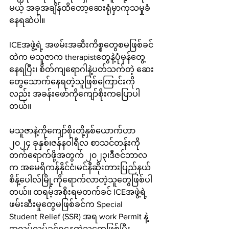
မယ့် အခုအချိန်ထိတော့ဆေးရုံမှာကုသမှုခံ
နေရဆဲပါ။ 
ICEအဖွဲ့ရဲ့ အဖမ်းအဆီးကိစ္စတွေစမဖြစ်ခင်
ထဲက မသူဇာက therapistတွေနဲ့ပုံမှန်တွေ့
နေရပြီး၊ စိတ်ကျရောဂါနဲ့ပတ်သက်တဲ့ ဆေး
တွေသောက်နေရတဲ့သူဖြစ်ကြောင်းကို
လည်း အခန်းဖော်ကိုကျော်စိုးကပြောပါ
တယ်။ 
မသူဇာနဲ့ကိုကျော်စိုးတို့နှစ်ယောက်ဟာ 
၂၀၂၄ ခုနှစ်၊ဇန်နဝါရီလ စာသင်တန်းကို
တက်ရောက်ဖို့အတွက် ၂၀၂၃၊ဒီဇင်ဘာလ
က အမေရိကန်နိုင်ငံ၊မင်နီဆိုးတားပြည်နယ် 
စိန့်ပေါလ်မြို့ကိုရောက်လာတဲ့သူတွေဖြစ်ပါ
တယ်။ ထရမ့်အစိုးရမတက်ခင် ICEအဖွဲ့ရဲ့ 
ဖမ်းဆီးမှုတွေမဖြစ်ခင်က Special 
Student Relief (SSR) အရ work Permit နဲ့
အလုပ်လုပ်ခွင့်ရနေတဲ့သူတွေဖြစ်ပြီး 