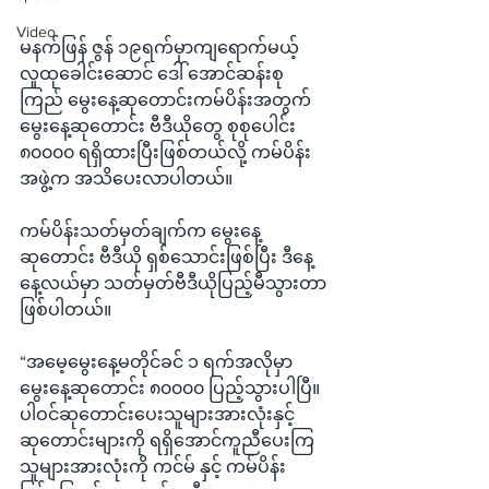
Video
မနက်ဖြန် ဇွန် ၁၉ရက်မှာကျရောက်မယ့် 
လူထုခေါင်းဆောင် ဒေါ် အောင်ဆန်းစု
ကြည် မွေးနေ့ဆုတောင်းကမ်ပိန်းအတွက် 
မွေးနေ့ဆုတောင်း ဗီဒီယိုတွေ စုစုပေါင်း 
၈၀၀၀၀ ရရှိထားပြီးဖြစ်တယ်လို့ ကမ်ပိန်း
အဖွဲ့က အသိပေးလာပါတယ်။
ကမ်ပိန်းသတ်မှတ်ချက်က မွေးနေ့
ဆုတောင်း ဗီဒီယို ရှစ်သောင်းဖြစ်ပြီး ဒီနေ့
နေ့လယ်မှာ သတ်မှတ်ဗီဒီယိုပြည့်မီသွားတာ
ဖြစ်ပါတယ်။
“အမေ့မွေးနေ့မတိုင်ခင် ၁ ရက်အလိုမှာ 
မွေးနေ့ဆုတောင်း ၈၀၀၀၀ ပြည့်သွားပါပြီ။ 
ပါဝင်ဆုတောင်းပေးသူများအားလုံးနှင့် 
ဆုတောင်းများကို ရရှိအောင်ကူညီပေးကြ
သူများအားလုံးကို ကင်မ် နှင့် ကမ်ပိန်း