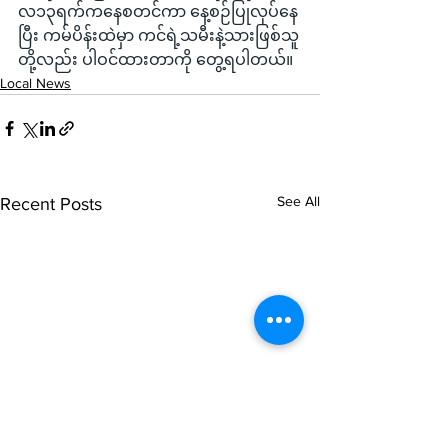
လ၁၃ရက်ကနေစတင်ကာ နေ့စဉ်ပြုလုပ်နေ
ပြီး ကမ်ပိန်းထဲမှာ ကင်ရဲ့သမီးနဲ့သားဖြစ်သူ
တို့လည်း ပါဝင်ထားတာကို တွေ့ရပါတယ်။
Local News
See All
Recent Posts