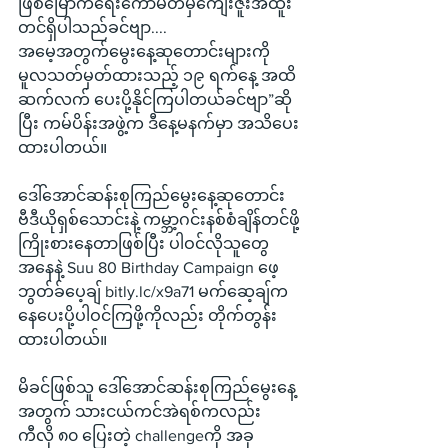
ဖြစ်မြောက်ရေးကော်မတီမှကျေးဇူးအထူး
တင်ရှိပါသည်ခင်ဗျာ....
အမေ့အတွက်မွေးနေ့ဆုတောင်းများကို 
မူလသတ်မှတ်ထားသည့် ၁၉ ရက်နေ့ အထိ
ဆက်လက် ပေးပို့နိုင်ကြပါတယ်ခင်ဗျာ”ဆို
ပြီး ကမ်ပိန်းအဖွဲ့က ဒီနေ့မနက်မှာ အသိပေး
ထားပါတယ်။
ဒေါ်အောင်ဆန်းစုကြည်မွေးနေ့ဆုတောင်း
ဗီဒီယိုရှစ်သောင်းနဲ့ ကမ္ဘာ့ဂင်းနစ်စံချိန်တင်ဖို့
ကြိုးစားနေတာဖြစ်ပြီး ပါဝင်လိုသူတွေ
အနေနဲ့ Suu 80 Birthday Campaign ဖေ့
ဘွတ်ခ်ပေ့ချ် 
bitly.lc/x9a71
 မက်ဆေ့ချ်က
နေပေးပို့ပါဝင်ကြဖို့ကိုလည်း တိုက်တွန်း
ထားပါတယ်။
မိခင်ဖြစ်သူ ဒေါ်အောင်ဆန်းစုကြည်မွေးနေ့
အတွက် သားငယ်ကင်အဲရစ်ကလည်း 
ကီလို ၈၀ ပြေးတဲ့ challengeကို အခု