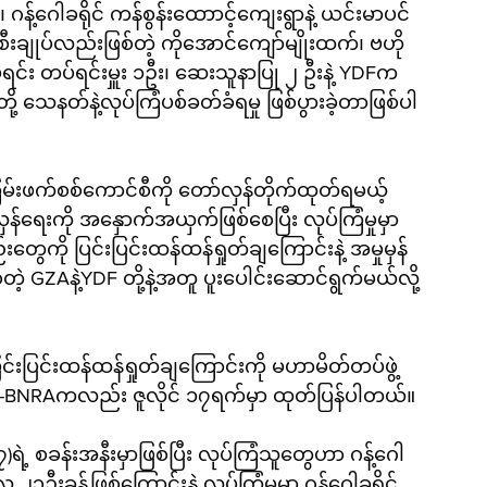
ဂန့်ဂေါခရိုင် ကန်စွန်းထောာင့်ကျေးရွာနဲ့ ယင်းမာပင်
ချုပ်လည်းဖြစ်တဲ့ ကိုအောင်ကျော်မျိုးထက်၊ ဗဟို
ရင်း တပ်ရင်းမှူး ၁ဦး၊ ဆေးသူနာပြု ၂ ဦးနဲ့ YDFက 
ကြမ်းဖက်စစ်ကောင်စီကို တော်လှန်တိုက်ထုတ်ရမယ့်
န်ရေးကို အနှောက်အယှက်ဖြစ်စေပြီး လုပ်ကြံမှုမှာ 
်းတွေကို ပြင်းပြင်းထန်ထန်ရှုတ်ချကြောင်းနဲ့ အမှုမှန်
့ GZAနဲ့YDF တို့နဲ့အတူ ပူးပေါင်းဆောင်ရွက်မယ်လို့ 
ပြင်းပြင်းထန်ထန်ရှုတ်ချကြောင်းကို မဟာမိတ်တပ်ဖွဲ့
်-BNRAကလည်း ဇူလိုင် ၁၇ရက်မှာ ထုတ်ပြန်ပါတယ်။
(၇)ရဲ့ စခန်းအနီးမှာဖြစ်ပြီး လုပ်ကြံသူတွေဟာ ဂန့်ဂေါ
၂၃ဦးခန့်ဖြစ်ကြောင်းနဲ့ လုပ်ကြံမှုမှာ ဂန့်ဂေါခရိုင် 