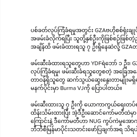
ပစ်ခတ်လုပ်ကြံခံရမှုအတွင်း GZAဗဟိုစစ်ရုံးချုပ်
အဖမ်းခံလိုက်ရပြီး သူတို့နှစ်ဦးကိုဖြစ်စဉ်ဖြစ
အချိန်ထိ ဖမ်းခံထားရသူ ၇ ဦးရှိနေဆဲလို့ GZA
ဖမ်းဆီးခံထားရသူတွေဟာ YDFရဲဘော် ၁ ဦး၊ GZAက
လုပ်ကြံခံရမှု၊ ဖမ်းဆီးခံရသူတွေစတဲ့ အခြေအန
တာဝန်ရှိသူတွေ ဆက်သွယ်ဆွေးနွေးတာမျိုးမရှိသ
မနက်ပိုင်းမှာ Burma VJကို ပြောပါတယ်။
ဖမ်းဆီးထားသူ ၇ ဦးကို ယောကာကွယ်ရေးတပ်စ
ထိန်းသိမ်းထားပြီး အဲ့ဒီဦးဆောင်ကော်မတီထဲမှ
ကြောင်းနဲ့ ဒီကော်မတီဟာ NUG ကွပ်ကဲမှုအောက
ဘီဘီစီမြန်မာပိုင်းသတင်းဖော်ပြချက်အရ သိ