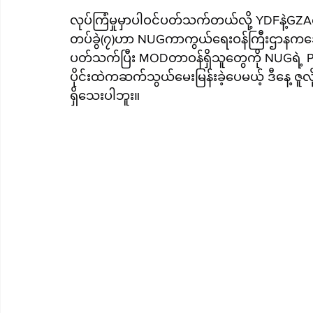
လုပ်ကြံမှုမှာပါဝင်ပတ်သက်တယ်လို့ YDFနဲ့GZAက
တပ်ခွဲ(၇)ဟာ NUGကာကွယ်ရေးဝန်ကြီးဌာနကအော
ပတ်သက်ပြီး MODတာဝန်ရှိသူတွေကို NUGရဲ့
ပိုင်းထဲကဆက်သွယ်မေးမြန်းခဲ့ပေမယ့် ဒီနေ့ ဇ
ရှိသေးပါဘူး။