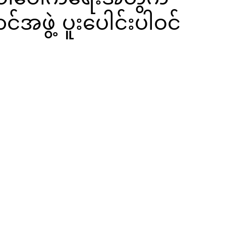
်အဖွဲ့ ပူးပေါင်းပါဝင်