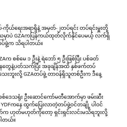
-ကိုယ်ရေးအရာရှိနဲ့ အမှတ်-၂တပ်ရင်း တပ်ရင်းမှူးတို့ 
်တဲ့ညမှာပဲ GZAကပြန်ကယ်ထုတ်လိုက်နိုင်ပေမယ့် လက်ရှိ
တပ်ဖွဲ့က သိရပါတယ်။
 စစ်မေ ၁ ဦးနဲ့ ရဲဘော် ၅ ဦးဖြစ်ပြီး ပစ်ခတ်
ေတွေနဲ့ပတ်သက်ပြီး အခုချိန်အထိ နှစ်ဖက်တပ်
ေးဘူးလို့ GZAတပ်ဖွဲ့ တာဝန်ရှိသူတစ်ဦးက ဒီနေ့
စ်ဒေသရုံး ဦးဆောင်ကော်မတီအောက်မှာ ဖမ်းဆီး
ာ YDFကနေ ထွက်ပြေးလာတဲ့တပ်ဖွဲ့ဝင်တချို့ ပါဝင်
်က ဟုတ်မဟုတ်ကိုတော့ ရှင်းရှင်းလင်းမသိရဘူးလို့ 
ရပါတယ်။