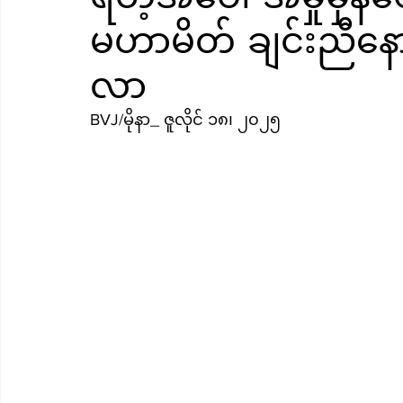
မဟာမိတ် ချင်းညီနောင
လာ
BVJ/မိုနာ_ ဇူလိုင် ၁၈၊ ၂၀၂၅