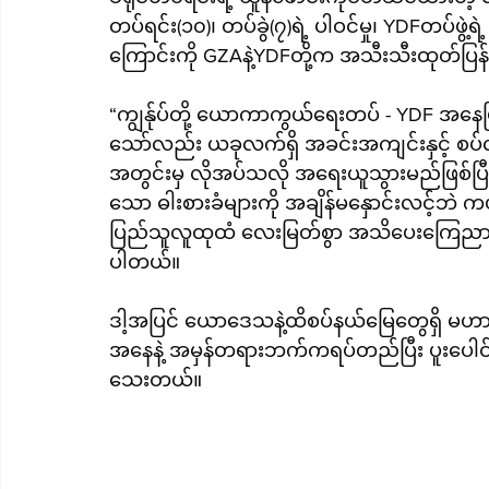
တပ်ရင်း(၁၀)၊ တပ်ခွဲ(၇)ရဲ့ ပါဝင်မှု၊ YDFတပ်ဖ
ကြောင်းကို GZAနဲ့YDFတို့က အသီးသီးထုတ်ပ
“ကျွန်ုပ်တို့ ယောကာကွယ်ရေးတပ် - YDF အနေဖြင့် ယော‌ဒေသအတွင်း ပဋိပက္ခအား 
သော်လည်း ယခုလက်ရှိ အခင်းအကျင်းနှင့် စပ်
အတွင်းမှ လိုအပ်သလို အရေးယူသွားမည်ဖြစ်ပြီ
သော ဓါးစားခံများကို အချိန်မနှောင်းလင့်ဘဲ 
ပြည်သူလူထုထံ လေးမြတ်စွာ အသိပေးကြေညာအပ
ပါတယ်။
ဒါ့အပြင် ယောဒေသနဲ့ထိစပ်နယ်မြေတွေရှိ မဟာမ
အနေနဲ့ အမှန်တရားဘက်ကရပ်တည်ပြီး ပူးပေါင်
သေးတယ်။