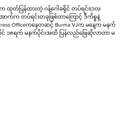
 ထုတ်ပြန်ထားတဲ့ ဂန့်ဂေါခရိုင် တပ်ရင်း(၁၀)၊ 
က်က တပ်ရင်းတခုဖြစ်တာကြောင့် ဒီကိစ္စနဲ့
 Press Officeကနေတဆင့် Burma VJက မနေ့က မနက်
ူလိုင် ၁၈ရက် မနက်ပိုင်းအထိ ပြန်လည်ဖြေဆိုလာတာ မ