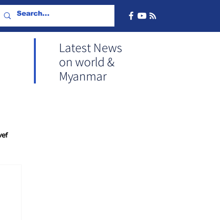
Latest News
on world &
Myanmar
vef