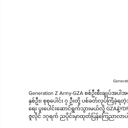
Generat
Generation Z Army-GZA စစ်ဦးစီးချုပ်အပါအ
နှစ်ဦး၊ စုစုပေါင်း ၇ ဦးတို့ ပစ်ခတ်လုပ်ကြံခဲ့ရတ
ရေး ပူးပေါင်းဆောင်ရွက်သွားမယ်လို့ GZAနဲ့YD
ဇူလိုင် ၁၇ရက် ညပိုင်းမှာထုတ်ပြန်ကြေညာလာ