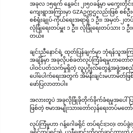
အခုလ ၁၅ရက် နေ့ခင်း ၂း၅၀ခန့်မှာ မကွေးတိုင်း၊ 
ကျေးရွာအကြားမှာ GZAဥက္ကဌလည်းဖြစ် စစ်ဦးစီး
စစ်ရုံးချုပ်-ကိုယ်ရေးအရာရှိ ၁ ဦး၊ အမှတ်-၂တပ်
လုံခြုံ‌ရေးတပ်မှူး ၁ ဦး၊ လုံခြုံရေးတပ်သား ၁ ဦးတို့ သေနတ်နဲ့လုပ်ကြံပစ်ခတ်ခံရမှု ဖြစ်ပွားခဲ့တာဖြစ်ပါ
တယ်။
ချင်းညီနောင်ရဲ့ ထုတ်ပြန်ချက်မှာ ဘုံရန်သူအ
အချိန်မှာ အခုလိုပစ်ခတ်လုပ်ကြံခံရမှုဟာတော်လှ
ပါဝင်ပတ်သက်မှုရှိတဲ့ လူပုဂ္ဂိုလ်တွေနဲ့အဖွဲ့အစည
ပေါ်ပေါက်ရေးအတွက် အိမ်နီးချင်းမဟာမိတ်ဖြစ်တဲ
ဖော်ပြလာတာပါ။
အလားတူပဲ အခုလိုခြုံခိုတိုက်ခိုက်ခံရမှုအပေါ် 
ဖြစ်တဲ့ ဗမာအမျိုးသားတော်လှန်ရေးတပ်မတော
လုပ်ကြံမှုဟာ ဂန့်ဂေါခရိုင် တပ်ရင်း(၁၀)၊ တပ်ခွဲ
ခရိုင်တပ်ရင်းရဲ့ ယူနီဖောင်းကိုဝတ်ဆင်ထားတဲ့ လူ 