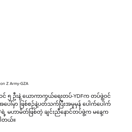
ion Z Army-GZA
ဝင် ၅ ဦးနဲ့ ယောကာကွယ်ရေးတပ်-YDFက တပ်ဖွဲ့ဝင်
ဲ့အပေါ်မှာ ဖြစ်စဉ်နဲ့ပတ်သက်ပြီးအမှုမှန် ပေါက်ပေါက်
Fရဲ့ မဟာမိတ်ဖြစ်တဲ့ ချင်းညီနောင်တပ်ဖွဲ့က မနေ့က 
ပါတယ်။