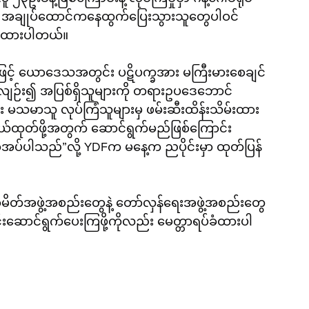
ွဲ့ရဲ့ အချုပ်ထောင်ကနေထွက်ပြေးသွားသူတွေပါဝင်
ြန်ထားပါတယ်။
မကြီးမားစေချင်
လျဉ်း၍ အပြစ်ရှိသူများကို တရားဥပဒေဘောင်
း မသမာသူ လုပ်ကြံသူများမှ ဖမ်းဆီးထိန်းသိမ်းထား
ကယ်ထုတ်ဖို့အတွက် ဆောင်ရွက်မည်ဖြစ်ကြောင်း 
်ပါသည်”လို့ YDFက မနေ့က ညပိုင်းမှာ ထုတ်ပြန်
ိတ်အဖွဲ့အစည်းတွေနဲ့ တော်လှန်ရေးအဖွဲ့အစည်းတွေ 
းဆောင်ရွက်ပေးကြဖို့ကိုလည်း မေတ္တာရပ်ခံထားပါ