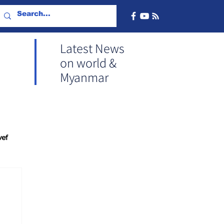
Latest News
on world &
Myanmar
vef