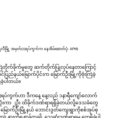
ကျိန္တလီမြို့ အမှတ်(၁)ရပ်ကွက်က နေအိမ်။(ဓာတ်ပုံ- APM)
ြဲတိုက်ခိုက်မှုတွေ ဆက်တိုက်ပြုလုပ်နေတာကြောင့် 
ြည်နယ်မြောက်ပိုင်းက မြောက်ဦးမြို့ကိုဗုံးကြဲခဲ့
ကြဲခဲ့ပါတယ်။
အမှတ်(၁)ရပ်ကွက်ဟာ ဒီကနေ့ နေ့လည် ၁နာရီကျော်လောက်
ေဆုံးကာ ၂ဦး ထိခိုက်ဒဏ်ရာရရှိခဲ့တယ်လို့ဒေသခံတွေ
ြောက်ဦးမြို့နယ် ဘောင်းဒွတ်ကျေးရွာကိုစစ်အုပ်စု
ျွဲ၊ နွားတိရစ္ဆာန်တချို့ သေဆုံးဒဏ်ရာရမှု တွေရှိခဲ့ပါ