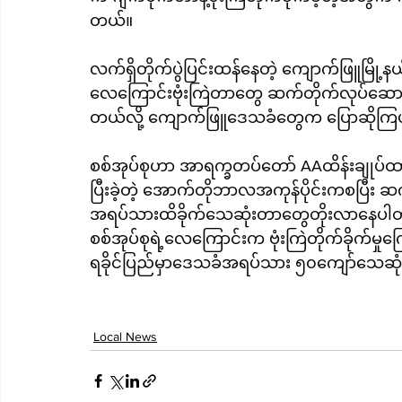
တယ်။
လက်ရှိတိုက်ပွဲပြင်းထန်နေတဲ့ ကျောက်ဖြူမြို့
လေကြောင်းဗုံးကြဲတာတွေ ဆက်တိုက်လုပ်ဆောင်
တယ်လို့ ကျောက်ဖြူဒေသခံတွေက ပြောဆိုက
စစ်အုပ်စုဟာ အာရက္ခတပ်တော် AAထိန်းချုပ်ထား
ပြီးခဲ့တဲ့ အောက်တိုဘာလအကုန်ပိုင်းကစပြီး ဆ
အရပ်သားထိခိုက်သေဆုံးတာတွေတိုးလာနေပါ
စစ်အုပ်စုရဲ့လေကြောင်းက ဗုံးကြဲတိုက်ခိုက်
ရခိုင်ပြည်မှာဒေသခံအရပ်သား ၅၀ကျော်သေဆုံးခ
Local News