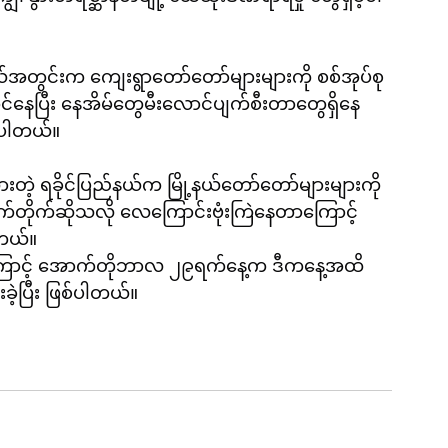
နယ်အတွင်းက ကျေးရွာတော်တော်များများကို စစ်အုပ်စု
နေပြီး နေအိမ်တွေမီးလောင်ပျက်စီးတာတွေရှိနေ
ြပါတယ်။
တဲ့ ရခိုင်ပြည်နယ်က မြို့နယ်တော်တော်များများကို 
က်တိုက်ဆိုသလို လေကြောင်းဗုံးကြဲနေတာကြောင့် 
တယ်။
မှုကြောင့် အောက်တိုဘာလ ၂၉ရက်နေ့က ဒီကနေ့အထိ 
ဲ့ပြီး ဖြစ်ပါတယ်။