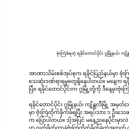
ဗုံးကြဲခံရတဲ့ ရခိုင်တောင်ပိုင်း ဂွမြိုနယ်၊ 
အာဏာသိမ်းစစ်အုပ်စုက ရခိုင်ပြည်နယ်မှာ ဗုံးက
သေဆုံးဒဏ်ရာရမှုတွေရှိနေပါတယ်။ မနေ့က ရခိုင်ပ
ပြီး၊ ရခိုင်တောင်ပိုင်းက ဂွမြို့တို့ကို ဒီနေ့မှာဗုံး
ရခိုင်တောင်ပိုင်း ဂွမြိုနယ်၊ ကျိန္တလီမြို့ 
မှာ ဗုံးကြဲတိုက်ခိုက်ခံရပြီး အရပ်သား ၁ ဦးသ
က ပြောပါတယ်။ ဒါ့အပြင် မနေ့ညနေပိုင်းမှာလဲ မ
က ဂျက်ဖိုက်တာနဲ့ဗုံးကြဲတိုက်ခိုက်ခဲ့တဲ့အတွက် က