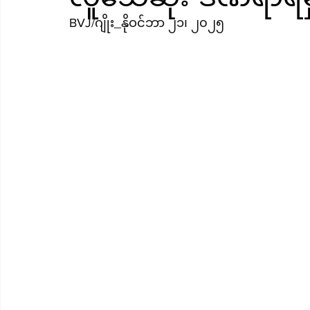
BVJ/ဂျိုး_နိုဝင်ဘာ ၂၁၊ ၂၀၂၅