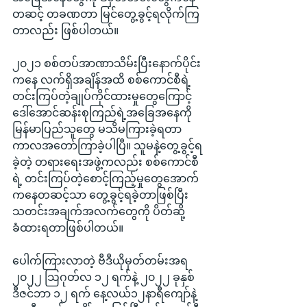
တဆင့် တခဏတာ မြင်တွေ့ခွင့်ရလိုက်ကြ
တာလည်း ဖြစ်ပါတယ်။
၂၀၂၁ စစ်တပ်အာဏာသိမ်းပြီးနောက်ပိုင်း
ကနေ လက်ရှိအချိန်အထိ စစ်ကောင်စီရဲ့ 
တင်းကြပ်တဲ့ချုပ်ကိုင်ထားမှုတွေကြောင့် 
ဒေါ်အောင်ဆန်းစုကြည်ရဲ့အခြေအနေကို 
မြန်မာပြည်သူတွေ မသိမကြားခဲ့ရတာ 
ကာလအတော်ကြာခဲ့ပါပြီ။ သူမနဲ့တွေ့ခွင့်ရ
ခဲ့တဲ့ တရားရေးအဖွဲ့ကလည်း စစ်ကောင်စီ
ရဲ့ တင်းကြပ်တဲ့စောင့်ကြည့်မှုတွေအောက်
ကနေတဆင့်သာ တွေ့ခွင့်ရခဲ့တာဖြစ်ပြီး 
သတင်းအချက်အလက်တွေကို ပိတ်ဆို့
ခံထားရတာဖြစ်ပါတယ်။
ပေါက်ကြားလာတဲ့ ဗီဒီယိုမှတ်တမ်းအရ 
၂၀၂၂ ဩဂုတ်လ ၁၂ ရက်နဲ့ ၂၀၂၂ ခုနှစ် 
ဒီဇင်ဘာ ၁၂ ရက် နေ့လယ်၁၂နာရီကျော်နဲ့ 