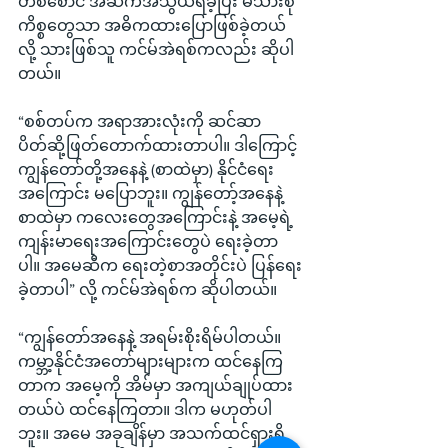
တစ်စောင် အဆက်အသွယ်ရခဲ့ပြီး မိသားစု
ကိစ္စတွေသာ အဓိကထားပြောဖြစ်ခဲ့တယ်
လို့ သားဖြစ်သူ ကင်မ်အဲရစ်ကလည်း ဆိုပါ
တယ်။
“စစ်တပ်က အရာအားလုံးကို ဆင်ဆာ
ပိတ်ဆို့ဖြတ်တောက်ထားတာပါ။ ဒါကြောင့် 
ကျွန်တော်တို့အနေနဲ့ (စာထဲမှာ) နိုင်ငံရေး
အကြောင်း မပြောဘူး။ ကျွန်တော့်အနေနဲ့ 
စာထဲမှာ ကလေးတွေအကြောင်းနဲ့ အမေ့ရဲ့ 
ကျန်းမာရေးအကြောင်းတွေပဲ ရေးခဲ့တာ
ပါ။ အမေဆီက ရေးတဲ့စာအတိုင်းပဲ ပြန်ရေး
ခဲ့တာပါ” လို့ ကင်မ်အဲရစ်က ဆိုပါတယ်။
“ကျွန်‌တော်အနေနဲ့ အရမ်းစိုးရိမ်ပါတယ်။ 
ကမ္ဘာ့နိုင်ငံအတော်များများက ထင်နေကြ
တာက အမေ့ကို အိမ်မှာ အကျယ်ချုပ်ထား
တယ်ပဲ ထင်နေကြတာ။ ဒါက မဟုတ်ပါ
ဘူး။ အမေ အခုချိန်မှာ အသက်ထင်ရှားရှိ