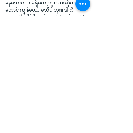
နေသေးလား မရှိတော့ဘူးလားဆိုတာ
တောင် ကျွန်တော် မသိပါဘူး။ ဒါကို 
အတည်ပြုနိုင်ဖို့လည်း ခက်ခဲနေပါတယ်” 
လို့ ကင်မ်အဲရစ်က ဆိုပါတယ်။
ဒေါ်အောင်ဆန်းစုကြည်တို့လို ထင်ရှားတဲ့
ခေါင်းဆောင်တွေနဲ့ တချို့လူသိများတဲ့သူ
တွေ ထောင်ထဲမှာ ဒုက္ခမျိုးစုံ ခံစားနေရတာ
ကို စစ်ကောင်စီအနေနဲ့ သူတို့ ဘယ်လိုမှ 
ဂရုစိုက်ခံစားနေမှာမဟုတ်ဘူးလို့ ရှောင်တာ
နယ်ကလည်း ပြောပါတယ်။ ဒါပေမဲ့ 
ထင်ရှားတဲ့ခေါင်းဆောင်တွေ ထောင်ထဲမှာ 
သေဆုံးသွားတာမျိုးကိုတော့ သူတို့ မလိုချင်
ကြဘူး။ ဒါဟာ အလွန်အန္တရာယ်များတဲ့ 
ကစားပွဲတစ်ခုကို ကစားနေတာမျိုးပါပဲလို့ 
ရှောင်တာနယ်က ပြောပါတယ်။
ဒေါ်အောင်ဆန်းစုကြည်ရဲ့အကြံပေးပုဂ္ဂိုလ်
ဖြစ်သူ ဩစတြေးလျနိုင်ငံသား ရှောင်တာ