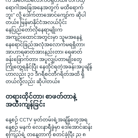
က အပေါ်ယံလောက်ပဲရှိတယ်။ တကယ့်
ရောဂါအခြေအနေအတွက် မထိရောက်
ဘူး” လို့ ဒေါက်တာအောင်ကျော်က ဆိုပါ
တယ်။ မြန်မာနိုင်ငံအလယ်ပိုင်း 
နေပြည်တော်လိုနေရာမျိုးက 
အကျဉ်းထောင်အတွင်းမှာ သူမအနေနဲ့ 
နေရောင်ခြည်အလုံအလောက်မရရှိတာ၊ 
အာဟာရဓာတ်အားနည်းတာ၊ ရေဓာတ်
ခန်းခြောက်တာ၊ အပူလျှပ်တာမျိုးတွေ
ကြုံတွေ့ရနိုင်ပြီး နေထိုင်ရတဲ့အခန်းအပူချိန်
ဟာလည်း ၃၁ ဒီဂရီစင်တီဂရိတ်အထိ ရှိ
တယ်လို့လည်း ဆိုပါတယ်။
တရားထိုင်တာ၊ စာဖတ်တာနဲ့ 
အထီးကျန်ခြင်း
နေ့စဉ် CCTV မှတ်တမ်းရဲ့အချိန်တွေအရ 
နေ့စဉ် မနက် လေးနာရီခွဲမှာ ဒေါ်အောင်ဆန်း
စုကြည်ရဲ့ တနေ့တာကို စတင်ခဲ့ပြီး ည ၈ 