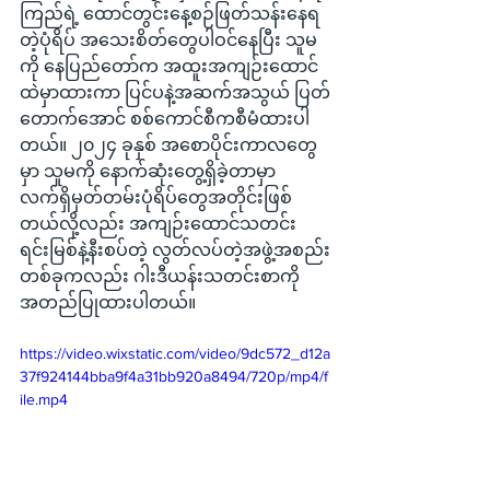
ကြည်ရဲ့ ထောင်တွင်းနေ့စဉ်ဖြတ်သန်းနေရ
တဲ့ပုံရိပ် အသေးစိတ်တွေပါဝင်နေပြီး သူမ
ကို နေပြည်တော်က အထူးအကျဉ်းထောင်
ထဲမှာထားကာ ပြင်ပနဲ့အဆက်အသွယ် ပြတ်
တောက်အောင် စစ်ကောင်စီကစီမံထားပါ
တယ်။ ၂၀၂၄ ခုနှစ် အစောပိုင်းကာလတွေ
မှာ သူမကို နောက်ဆုံးတွေ့ရှိခဲ့တာမှာ 
လက်ရှိမှတ်တမ်းပုံရိပ်တွေအတိုင်းဖြစ်
တယ်လို့လည်း အကျဉ်းထောင်သတင်း
ရင်းမြစ်နဲ့နီးစပ်တဲ့ လွတ်လပ်တဲ့အဖွဲ့အစည်း
တစ်ခုကလည်း ဂါးဒီယန်းသတင်းစာကို 
အတည်ပြုထားပါတယ်။
https://video.wixstatic.com/video/9dc572_d12a
37f924144bba9f4a31bb920a8494/720p/mp4/f
ile.mp4