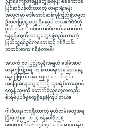
၃နာရီကျော်အချိန်တွေဖြစ်ပြီး စစ်ကောင်စီ
ပြင်ဆင်ဖန်တီးထားတဲ့ တရားရုံးခန်း
အတွင်းမှာ ဒေါ်အောင်ဆန်းစုကြည်နဲ့သမ္မတ
ဦးဝင်းမြင့်နဲ့အတူ ရှိနေခဲ့ပါတယ်။ ဒီဗီဒီယို
မှတ်တမ်းကို စစ်ကောင်စီလက်အောက်က
နေရုန်းထွက်လာသူတွေနဲ့ဖွဲ့စည်းထားတဲ့ 
ပြည်သူ့ရင်ခွင်ကနေတဆင့် ဂါးဒီယန်း
သတင်းစာက ရရှိခဲ့တာပါ။
အသက် ၈၀ ပြည့်လုနီးအရွယ် ဒေါ်အောင်
ဆန်းစုကြည်ရဲ့ ကျန်းမာရေးအခြေအနေနဲ့ 
နေ့စဉ်ဖြတ်သန်းနေရတဲ့ ထောင်တွင်း
အခြေအနေတွေကြောင့် သူမရဲ့မိသားစုဝင်
တွေနဲ့ သူမကို ထောက်ခံသူတွေကလည်း 
စိုးရိမ်ပူပန်မှုတွေရှိနေခဲ့ကြပါတယ်။
ဂါးဒီယန်းကရရှိထားတဲ့ မှတ်တမ်းတွေအရ 
ပြီးခဲ့တဲ့နှစ် ၂၀၂၄ ဇန်နဝါရီလနဲ့ 
ဖေဖော်ဝါရီလအတွင်းမှာ ဒေါ်အောင်ဆန်းစု