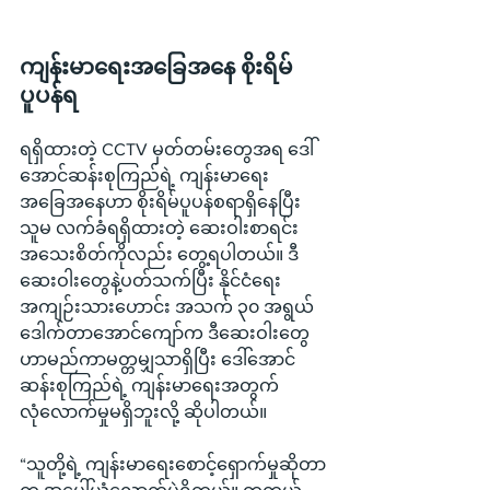
ကျန်းမာရေးအခြေအနေ စိုးရိမ်
ပူပန်ရ
ရရှိထားတဲ့ CCTV မှတ်တမ်းတွေအရ ဒေါ်
အောင်ဆန်းစုကြည်ရဲ့ ကျန်းမာရေး
အခြေအနေဟာ စိုးရိမ်ပူပန်စရာရှိနေပြီး 
သူမ လက်ခံရရှိထားတဲ့ ဆေးဝါးစာရင်း 
အသေးစိတ်ကိုလည်း တွေ့ရပါတယ်။ ဒီ
ဆေးဝါးတွေနဲ့ပတ်သက်ပြီး နိုင်ငံရေး
အကျဉ်းသားဟောင်း အသက် ၃၀ အရွယ် 
ဒေါက်တာအောင်ကျော်က ဒီဆေးဝါးတွေ
ဟာမည်ကာမတ္တမျှသာရှိပြီး ဒေါ်အောင်
ဆန်းစုကြည်ရဲ့ ကျန်းမာရေးအတွက် 
လုံလောက်မှုမရှိဘူးလို့ ဆိုပါတယ်။
“သူတို့ရဲ့ ကျန်းမာရေးစောင့်ရှောက်မှုဆိုတာ