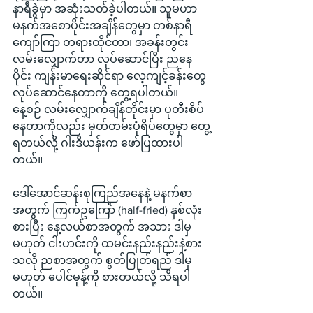
နာရီခွဲမှာ အဆုံးသတ်ခဲ့ပါတယ်။ သူမဟာ 
မနက်အစောပိုင်းအချိန်တွေမှာ တစ်နာရီ
ကျော်ကြာ တရားထိုင်တာ၊ အခန်းတွင်း 
လမ်းလျှောက်တာ လုပ်ဆောင်ပြီး ညနေ
ပိုင်း ကျန်းမာရေးဆိုင်ရာ လေ့ကျင့်ခန်းတွေ 
လုပ်ဆောင်နေတာကို တွေ့ရပါတယ်။ 
နေ့စဉ် လမ်းလျှောက်ချိန်တိုင်းမှာ ပုတီးစိပ်
နေတာကိုလည်း မှတ်တမ်းပုံရိပ်တွေမှာ တွေ့
ရတယ်လို့ ဂါးဒီယန်းက ဖော်ပြထားပါ
တယ်။
ဒေါ်အောင်ဆန်းစုကြည်အနေနဲ့ မနက်စာ
အတွက် ကြက်ဥကြော် (half-fried) နှစ်လုံး
စားပြီး နေ့လယ်စာအတွက် အသား ဒါမှ
မဟုတ် ငါးဟင်းကို ထမင်းနည်းနည်းနဲ့စား
သလို ညစာအတွက် စွတ်ပြုတ်ရည် ဒါမှ
မဟုတ် ပေါင်မုန့်ကို စားတယ်လို့ သိရပါ
တယ်။