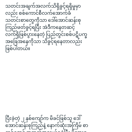
သတင်းအချက်အလက်သိရှိခွင့်ရရှိမှုမှာ
လည်း စစ်ကောင်စီလက်အောက်ခံ 
သတင်းစာတွေကိုသာ ဒေါ်အောင်ဆန်းစု
ကြည်ဖတ်ခွင့်ရပြီး အဲဒီကနေတဆင့် 
လက်ရှိဖြစ်ပွားနေတဲ့ ပြည်တွင်းစစ်ပဋိပက္ခ
အခြေအနေကိုသာ သိခွင့်ရနေတာလည်း 
ဖြစ်ပါတယ်။
ပြီးခဲ့တဲ့ ၂ နှစ်ကျော်က မိခင်ဖြစ်သူ ဒေါ်
အောင်ဆန်းစုကြည်နဲ့ နောက်ဆုံးအကြိမ် စာ