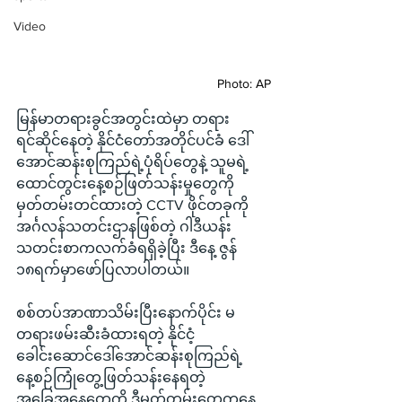
Video
Photo: AP
မြန်မာတရားခွင်အတွင်းထဲမှာ တရား
ရင်ဆိုင်နေတဲ့ နိုင်ငံတော်အတိုင်ပင်ခံ ဒေါ်
အောင်ဆန်းစုကြည်ရဲ့ပုံရိပ်တွေနဲ့ သူမရဲ့ 
ထောင်တွင်းနေ့စဉ်ဖြတ်သန်းမှုတွေကို 
မှတ်တမ်းတင်ထားတဲ့ CCTV ဖိုင်တခုကို 
အင်္ဂလန်သတင်းဌာနဖြစ်တဲ့ ဂါဒီယန်း
သတင်းစာကလက်ခံရရှိခဲ့ပြီး ဒီနေ့ ဇွန် 
၁၈ရက်မှာဖော်ပြလာပါတယ်။
စစ်တပ်အာဏာသိမ်းပြီးနောက်ပိုင်း မ
တရားဖမ်းဆီးခံထားရတဲ့ နိုင်ငံ့
ခေါင်းဆောင်ဒေါ်အောင်ဆန်းစုကြည်ရဲ့ 
နေ့စဉ်ကြုံတွေ့ဖြတ်သန်းနေရတဲ့
အခြေအနေတွေကို ဒီမှတ်တမ်းတွေကနေ