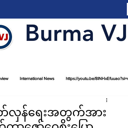
Burma VJ
rview
International News
https://youtu.be/8lNHxEfuuao?si=
ော်လှန်ရေးအတွက်အား
်တာဇော်ဝေစိုးပြော