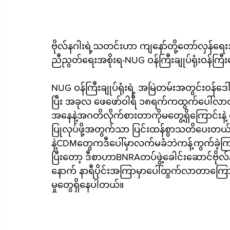
ဗိုလ်နဂါးရဲ့သတင်းဟာ ကျနော်တို့တော်လှန်ရ
ညီညွတ်ရေးအစိုးရ-NUG ဝန်ကြီးချုပ်ရုံးဝန်က
NUG ဝန်ကြီးချုပ်ရုံးရဲ့ အမြဲတမ်းအတွင်းဝန်ဒ
ပြီး အခုလ ဖေ‌ဖော်ဝါရီ ၁၈ရက်ကထွက်ပေါ်လာတဲ့ ဝန်ကြီးချုပ်ရုံးရဲ့ သတိပေးစာထဲမှာ ဒေါ်ကြည်ပြာ
အနေနဲ့အဂတိလိုက်စားတာကိုမတွေ့ရှိကြောင်းနဲ့
ပြုလုပ်ဖို့အတွက်သာ ပြင်းထန်စွာသတိပေးတယ်လ
နဲ့CDMတွေကဒီပေါ်မှာလက်မခံဘဲကန့်ကွက်ခဲ့
ပြီးတော့ ဒီစာဟာBNRAတပ်ဖွဲ့ခေါင်းဆောင်ဗို
နောက် နာရီပိုင်းအကြာမှာပေါ်ထွက်လာတာကြောင့
မှုတွေရှိနေပါတယ်။