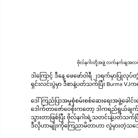
ဗိုလ်နဂါးတို့အဖွဲ့ လက်နက်ချအလ
ဒါကြောင့် ဒီနေ့ ဖေဖော်ဝါရီ ၂၁ရက်မှာပြုလုပ်
ရှင်းလင်းပွဲမှာ ဒီစာနဲ့ပတ်သက်ပြီး Burma VJ
ဒေါ်ကြည်ပြာအမှုစုံစမ်းစစ်ဆေးရေးအဖွဲ့ခေါင်းဆ
ဒေါက်တာဇော်ဝေစိုးကတော့ ဒါကရည်ရွယ်ချက်
သွားတာဖြစ်ပြီး ဗိုလ်နဂါးရဲ့သတင်းနဲ့ပတ်သက်
ဒီလိုဟာမျိုးကိုကြေညာမိတာဟာ လွဲမှားတဲ့သဘ