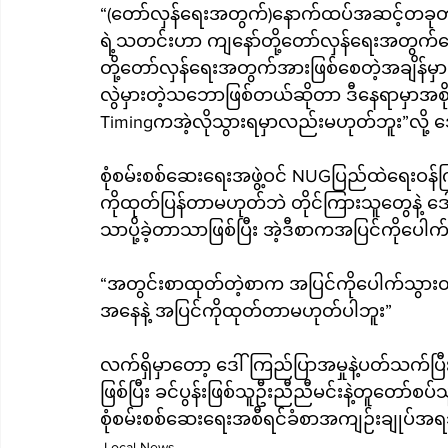
“(တော်လှန်ရေးအတွက်)နောက်ထပ်အဆင့်တခုတက်ဖ
ရဲ့သတင်းဟာ ကျနော်တို့တော်လှန်ရေးအတွက်တော
တို့တော်လှန်‌ရေးအတွက်အားဖြစ်စေတဲ့အချိန်မှာ ဒီလိုဟာမျိုးကိုကြေညာမိတာဟာ တကယ်တော့
လွဲမှားတဲ့သဘောဖြစ်တယ်ဆိုတာ ဒီနေရာမှာအစိုး
Timingကအဲ့လိုသွားရမှာလည်းမဟုတ်ဘူး”လို့
စုံစမ်းစစ်ဆေးရေးအဖွဲ့ဝင် NUGပြည်ထဲရေးဝန
ကိုထုတ်ပြန်တာမဟုတ်ဘဲ တိုင်ကြားသူတွေနဲ့ ဒေ
သာပို့ခဲ့တာသာဖြစ်ပြီး အဲ့ဒီစာကအပြင်ကိုပေါ
“အတွင်းစာထုတ်တဲ့စာက အပြင်ကိုပေါက်သွားတ
အနေနဲ့ အပြင်ကိုထုတ်တာမဟုတ်ပါဘူး”
လက်ရှိမှာတော့ ဒေါ်ကြည်ပြာအမှုနဲ့ပတ်သက်
ဖြစ်ပြီး ခင်ပွန်းဖြစ်သူဦးညီညီမင်းနဲ့တူတော်စ
စုံစမ်းစစ်ဆေးရေးအစီရင်ခံစာအကျဉ်းချုပ်
Local News