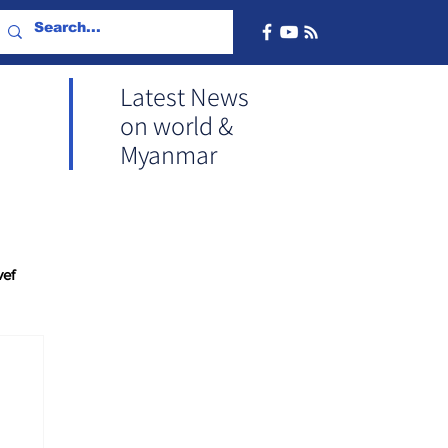
Latest News
on world &
Myanmar
vef