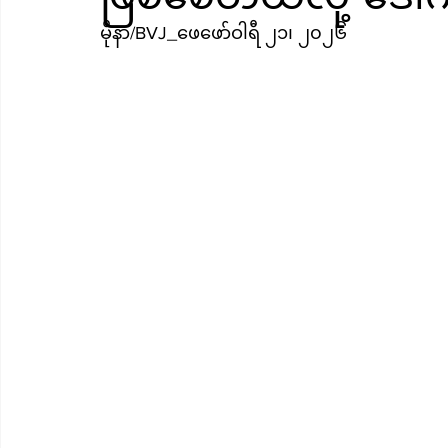
မိုနာ/BVJ_ဖေဖော်ဝါရီ ၂၁၊ ၂၀၂၆