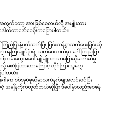
ေးအတွက်တော့ အားဖြစ်စေတယ်လို့ အမျိုးသား
ြီးဒေါက်တာဇော်ဝေစိုးကပြောပါတယ်။
ေါ်ကြည်ပြာနဲ့ပတ်သက်ပြီး ပြင်းထန်စွာသတိပေးခြင်းဆို
 ဝန်ထမ်းတွေအပေါ် ချိုချိုသာသာပြောဆိုဆက်ဆံမှု
ို့ ဖော်ပြထားတာကြောင့် တိုင်ကြားသူတွေ
ကြပါတယ်။
လ်နဂါးက စစ်အုပ်စုဆီမှာလက်နက်ချအလင်းဝင်ပြီး
် အချိန်ကိုက်ထုတ်တယ်ဆိုပြီး ဒီပေါ်မှာလည်းဝေဖန်