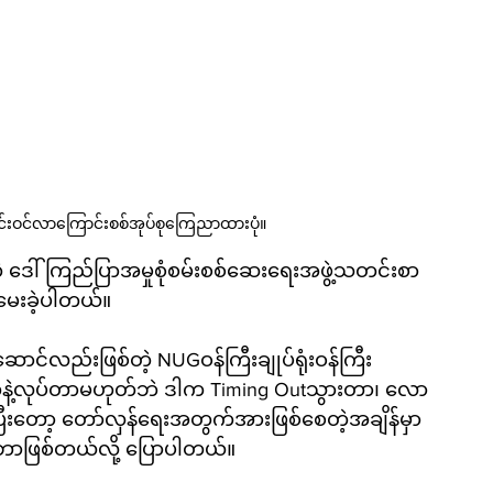
င်းဝင်လာကြောင်းစစ်အုပ်စုကြေညာထားပုံ။
တဲ့ ဒေါ်ကြည်ပြာအမှုစုံစမ်းစစ်ဆေးရေးအဖွဲ့သတင်းစာ
ကမေးခဲ့ပါတယ်။ 
ောင်လည်းဖြစ်တဲ့ NUGဝန်ကြီးချုပ်ရုံးဝန်ကြီး
နဲ့လုပ်တာမဟုတ်ဘဲ ဒါက Timing Outသွားတာ၊ လော
ပြီးတော့ တော်လှန်ရေးအတွက်အားဖြစ်စေတဲ့အချိန်မှာ 
ောဖြစ်တယ်လို့ ပြောပါတယ်။