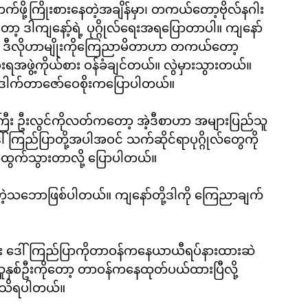
ို့ကြိုးစားနေတဲ့အချိန်မှာ၊ တကယ်တော့ဗိုလ်နဂါး
့ ဒါကျနော့်ရဲ့ ပုဂ္ဂိုလ်ရေးအရပြောတာပါ။ ကျနော်
ရအဖွဲ့ကိုယ်စား ဝန်ခံချင်တယ်။ လွဲမှားသွားတယ်။ 
 ဒေါက်တာဇော်ဝေစိုးကပြောပါတယ်။ 
်ကြီး ဦးလွင်ကိုလတ်ကတော့ အဲ့ဒီစာဟာ အများပြည်သူ
ါ်ကြည်ပြာတို့အပါအဝင် သက်ဆိုင်ရာပုဂ္ဂိုလ်တွေကို
က်ထွက်သွားတာလို့ ပြောပါတယ်။
ဲ့သဘောဖြစ်ပါတယ်။ ကျနော်တို့ဒါကို ကြေညာချက်
ပြီး ဒေါ်ကြည်ပြာကိုတာဝန်ကနေယာယီရပ်နားထားဆဲ
ပ်သူနှစ်ဦးကိုတော့ တာဝန်ကနေထုတ်ပယ်ထားပြီလို့ 
အရသိရပါတယ်။