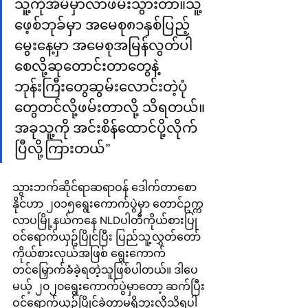
သူ့ကိုအိမ်မှာလာဖမ်းသွားတာ။သူ့
ဖေ့စ်ဘုခ်မှာ အမေစု၈၁နှစ်ပြည့်
မွေးနေ့မှာ အမေစုအမြန်လွတ်ပါ
စေလို့ဆုတောင်းတာတွေနဲ့ 
ဘုန်းကြီးတွေဆွမ်းလောင်းတဲ့ပုံ
တွေတင်လို့ဖမ်းတာလို့ သိရတယ်။ 
အခုသူ့ကို အင်းစိန်ထောင်ပို့လိုက်
ပြီလို့ကြားတယ်”
သွားဘက်ဆိုင်ရာဆရာဝန် ဒေါက်တာစော
နိုင်ဟာ ၂၀၁၅ရွေးကောက်ပွဲမှာ တောင်ဥက္က
လာပမြို့နယ်ကနေ NLDပါတီကိုယ်စားပြု
ဝင်ရောက်ယှဥ်ပြိုင်ပြီး ပြည်သူ့လွှတ်တော်
ကိုယ်စားလှယ်အဖြစ် ရွေးကောက်
တင်မြှောက်ခံခဲ့ရတဲ့သူဖြစ်ပါတယ်။ ဒါပေ
မယ့် ၂၀၂၀ရွေးကောက်ပွဲမှာတော့ ဆက်ပြီး
ဝင်ရောက်ယှဥ်ပြိုင်ခဲ့တာမရှိဘူးလို့သိရပါ