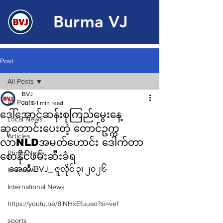
Burma VJ
Post
All Posts
BVJ
All Posts
Jul 6
1 min read
ဒေါ်အောင်ဆန်းစုကြည်မွေးနေ့
Local News
ဆုတောင်းပေးတဲ့ တောင်ဥက္က
Articles
လာNLDအမတ်ဟောင်း ဒေါက်တာ
Photo News
စောနိုင်ဖမ်းဆီးခံရ
အေတီ/BVJ_ ဇူလိုင် ၃၊ ၂၀၂၆
Interview
International News
https://youtu.be/8lNHxEfuuao?si=vef
sports