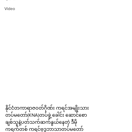
Video
နိုင်ငံတကာရာဇဝတ်ဂိုဏ်း ကရင်အမျိုးသား
တပ်မတော်(KNA)တပ်ဖွဲ့ ခေါင်း ဆောင်စော
ချစ်သူနဲ့ပတ်သက်ဆက်နွယ်နေတဲ့ ဒီမို
ကရက်တစ် ကရင်ဗုဒ္ဓဘာသာတပ်မတော် 