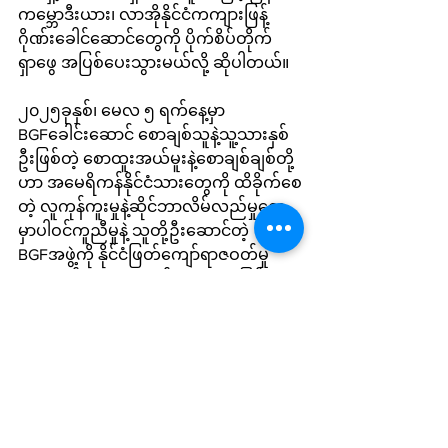
ကမ္ဘောဒီးယား၊ လာအိုနိုင်ငံကကျားဖြန့်
ဂိုဏ်းခေါင်ဆောင်တွေကို ပိုက်စိပ်တိုက်
ရှာဖွေ အပြစ်ပေးသွားမယ်လို့ ဆိုပါတယ်။
၂၀၂၅ခုနှစ်၊ မေလ ၅ ရက်နေ့မှာ 
BGFခေါင်းဆောင် စောချစ်သူနဲ့သူ့သားနှစ်
ဦးဖြစ်တဲ့ စောထူးအယ်မူးနဲ့စောချစ်ချစ်တို့
ဟာ အမေရိကန်နိုင်ငံသားတွေကို ထိခိုက်စေ
တဲ့ လူကုန်ကူးမှုနဲ့ဆိုင်ဘာလိမ်လည်မှု​တွေ
မှာပါဝင်ကူညီမှုနဲ့ သူတို့ဦးဆောင်တဲ့ 
BGFအဖွဲ့ကို နိုင်ငံဖြတ်ကျော်ရာဇဝတ်မှု
ကျူးလွန်တဲ့အဖွဲ့အစည်း (TCO)အဖြစ် အ
မေရိကန်အစိုးရကသတ်မှတ်ခဲ့ပါတယ်။ 
၂၀၂၅ ခုနှစ်၊ စက်တင်ဘာလ ၈ ရက်နေ့က
လည်း ကမ္ဘောဒီးယားနဲ့မြန်မာနိုင်ငံ
အခြေစိုက်ကုမ္ပဏီ ၁၂ ခုနဲ့ BGF 
ခေါင်းဆောင် စောချစ်သူ၊သူ့ 
လက်အောက်ခံလူနှစ်ယောက်တို့ကို ထပ်မံ