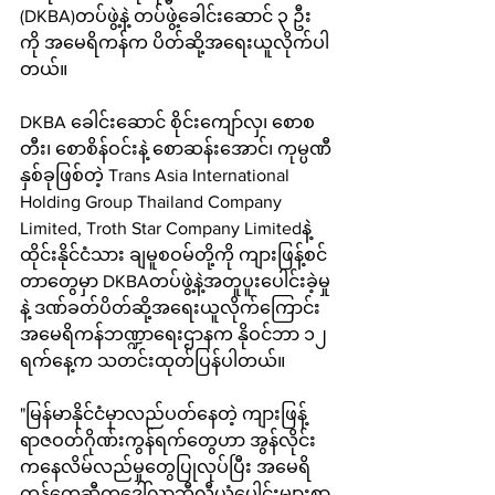
(DKBA)တပ်ဖွဲ့နဲ့ တပ်ဖွဲ့ခေါင်းဆောင် ၃ ဦး
ကို အမေရိကန်က ပိတ်ဆို့အရေးယူလိုက်ပါ
တယ်။ 
DKBA ခေါင်းဆောင် စိုင်းကျော်လှ၊ စောစ
တီး၊ စောစိန်ဝင်းနဲ့ စောဆန်းအောင်၊ ကုမ္ပဏီ
နှစ်ခုဖြစ်တဲ့ Trans Asia International 
Holding Group Thailand Company 
Limited, Troth Star Company Limitedနဲ့ 
ထိုင်းနိုင်ငံသား ချမူစဝမ်တို့ကို ကျားဖြန့်စင်
တာတွေမှာ DKBAတပ်ဖွဲ့နဲ့အတူပူးပေါင်းခဲ့မှု
နဲ့ ဒဏ်ခတ်ပိတ်ဆို့အရေးယူလိုက်ကြောင်း 
အမေရိကန်ဘဏ္ဍာရေးဌာနက နိုဝင်ဘာ ၁၂ 
ရက်နေ့က သတင်းထုတ်ပြန်ပါတယ်။ 
"မြန်မာနိုင်ငံမှာလည်ပတ်နေတဲ့ ကျားဖြန့်
ရာဇဝတ်ဂိုဏ်းကွန်ရက်တွေဟာ အွန်လိုင်း
ကနေလိမ်လည်မှုတွေပြုလုပ်ပြီး အမေရိ
ကန်တွေဆီကဒေါ်လာဘီလီယံပေါင်းများစွာ