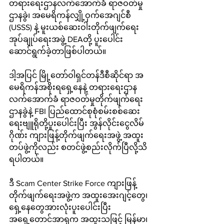
တရားရေးဌာနလက်အောက်ခံ ရာဇဝတ်မှု
ဌာနခွဲ၊ အမေရိကန်လျှို့ဝှက်အေဂျင်စီ 
(USSS) နဲ့ မူးယစ်ဆေးဝါးတိုက်ဖျက်ရေး
အုပ်ချုပ်ရေးအဖွဲ့ DEAတို့ ပူးပေါင်း
ဆောင်ရွက်ခဲ့တာဖြစ်ပါတယ်။ 
ဒါ့အပြင် မြို့တော်ဝါရှင်တန်ဒီစီဆိုင်ရာ အ
မေရိကန်အစိုးရရှေ့နေနဲ့ တရားရေးဌာန
လက်အောက်ခံ ရာဇဝတ်မှုတိုက်ဖျက်ရေး
ဌာနခွဲနဲ့ FBI ပြည်ထောင်စုစုံစမ်းစစ်ဆေး
ရေးဗျူရိုတို့ပူးပေါင်းပြီး အွန်လိုင်းငွေလိမ်
ဂိုဏ်း ကျားဖြန့်တိုက်ဖျက်ရေးအဖွဲ့ အထူး
တပ်ဖွဲ့ကိုလည်း စတင်ဖွဲ့စည်းလိုက်ပြီလို့သိ
ရပါတယ်။ 
ဒီ Scam Center Strike Force ကျားဖြန့်
တိုက်ဖျက်ရေးအဖွဲ့က အထူးအေးဂျင့်တွေ၊ 
ရှေ့နေတွေအားလုံးပူးပေါင်းပြီး 
အရှေ့တောင်အာရှက အထူးသဖြင့် မြန်မာ၊ 