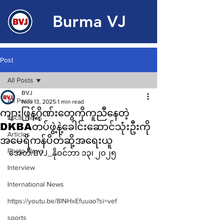
Burma VJ
Post
All Posts
BVJ
All Posts
Nov 13, 2025
1 min read
ကျားဖြန့်ဂိုဏ်း​တွေကိုကူညီ​​နေတဲ့
Local News
DKBAတပ်ဖွဲ့နဲ့ခေါင်း​ဆောင်သုံးဦးကို
Articles
အမေရိကန်ပိတ်ဆို့အရေးယူ
Photo News
အေတီ/BVJ_နိုဝင်ဘာ ၁၃၊ ၂၀၂၅ 
Interview
International News
https://youtu.be/8lNHxEfuuao?si=vef
sports