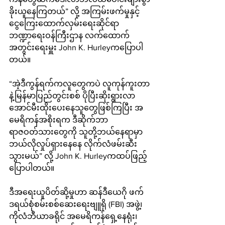
ခိုးယူနေကြတယ်” လို့ အကြမ်းဖက်မှုနှင့်
ငွေကြေးထောက်လှမ်းရေးဆိုင်ရာ 
ဘဏ္ဍာရေးဝန်ကြီးဌာန လက်ထောက်
အတွင်းရေးမှူး John K. Hurleyကပြောပါ
တယ်။
“အဲ့ဒီကွန်ရက်ကလူတွေကပဲ လူကုန်ကူးတာ
နဲ့မြန်မာပြည်တွင်းစစ် ပိုပြီးဆိုးရွားလာ
အောင်မီးထိုးပေးနေသူတွေဖြစ်ကြပြီး အ
မေရိကန်အစိုးရက ဒီဆိုက်ဘာ
ရာဇဝတ်သားတွေကို သူတို့ဘယ်နေရာမှာ
ဘယ်လိုလှုပ်ရှားနေနေ လိုက်လံဖမ်းဆီး
သွားမယ်” လို့ John K. Hurleyကထပ်ဖြည့်
ပြောပါတယ်။
ဒီအရေးယူပိတ်ဆို့မှုဟာ ဆန်ဒီယေဂို ဖက်
ဒရယ်စုံစမ်းစစ်ဆေးရေးဗျူရို (FBI) အဖွဲ့၊ 
ကိုလံဘီယာခရိုင် အမေရိကန်ရှေ့နေရုံး၊ 