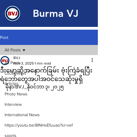
Burma VJ
Post
All Posts
BVJ
All Posts
Nov 3, 2025
1 min read
ဒီးမော့ဆိုအနောက်ခြမ်း ဗုံးကြဲခံရပြီး
Local News
ရဲဘော်တွေအပါအဝင်သေဆုံးမှုရှိ
Articles
မိုနာ/BVJ_နိုဝင်ဘာ ၃၊ ၂၀၂၅
Photo News
Interview
International News
https://youtu.be/8lNHxEfuuao?si=vef
sports