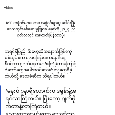
Video
KSP အဖွဲ့ဝင်များ၊ပလဖ အဖွဲ့ဝင်များပူးပေါင်းပြီး 
ဒေသတွင်းစစ်ဆေးမှုပြုလုပ်နေပုံကို ၂၀၂၄၊သြ
ဂုတ်လတွင် KSPထုတ်ပြန်ထားပုံ။
ကရင်နီပြည်၊ ဒီးမော့ဆိုအနောက်ခြမ်းကို 
စစ်အုပ်စုက လေကြောင်းကနေ ဒီနေ့ 
နိုဝင်ဘာ ၃ရက်မနက်မှာဗုံးကြဲခဲ့တာကြောင့် 
ရဲဘော်တွေအပါအဝင်သေဆုံးသူတွေရှိခဲ့
တယ်လို့ ဒေသခံဆီက သိရပါတယ်။ 
"မနက် ၇နာရီလောက်က ဒရုန်းနဲ့အ
ရင်လာကြဲတယ်။ ပြီးတော့ ဂျက်ဖို
က်တာနဲ့လာကြဲတယ်။ 
လောလောဆယ်တော့ သေဆုံးသူ