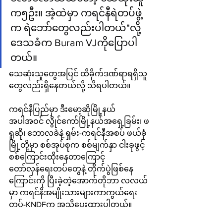
က၅ဦး။ အဲ့ထဲမှာ ကရင်နီရဲတပ်ဖွဲ့
က ရဲဘော်တွေလည်းပါတယ်"လို့ 
ဒေသခံက Buram VJကိုပြောပါ
တယ်။
သေဆုံးသူတွေအပြင် ထိခိုက်ဒဏ်ရာရရှိသူ
တွေလည်းရှိနေတယ်လို့ သိရပါတယ်။
ကရင်နီပြည်မှာ ဒီးမော့ဆိုမြို့နယ်
အပါအဝင် လွိုင်ကော်မြို့နယ်အရှေ့ခြမ်း၊ ဖ
ရူဆို၊ ဘောလခဲနဲ့ ရှမ်း-ကရင်နီအစပ် ဖယ်ခုံ
မြို့တို့မှာ စစ်အုပ်စုက စစ်မျက်နှာ ငါးခုဖွင့်
စစ်ကြောင်းထိုးနေတာကြောင့် 
တော်လှန်ရေးတပ်တွေနဲ့ တိုက်ပွဲဖြစ်နေ
ကြောင်းကို ပြီးခဲ့တဲ့အောက်တိုဘာ လလယ်
မှာ ကရင်နီအမျိုးသားများကာကွယ်ရေး
တပ်-KNDFက အသိပေးထားပါတယ်။