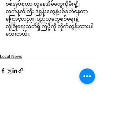
စစ်အုပ်စုဟာ လူနေအိမ်တွေကိုမီးရှို့၊ 
လက်နက်ကြီး ဒရုန်းတွေနဲ့ပစ်ခတ်နေတာ
ကြောင့်လည်း ပြည်သူတွေစစ်ရေးနဲ့
လုံခြုံရေးသတိရှိကြဖို့ကို တိုက်တွန်းထားပါ
သေးတယ်။ 
Local News
See All
Recent Posts