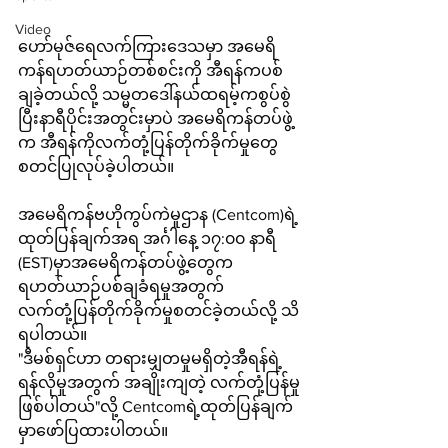
Video
ဟော်မုဇ်ရေလက်ကြားဒေသမှာ အမေရိ
ကန်ရဟတ်ယာဉ်တစ်စင်းကို အီရန်ကပစ်
ချခဲ့တယ်လို့ သမ္မတဒေါ်နယ်ထရမ့်ကစွပ်စွဲ
ပြီးနာရီပိုင်းအတွင်းမှာပဲ အမေရိကန်တပ်ဖွဲ့
က အီရန်ကိုလက်တုံ့ပြန်တိုက်ခိုက်မှုတွေ
စတင်ပြုလုပ်ခဲ့ပါတယ်။
အမေရိကန်ဗဟိုကွပ်ကဲမှုဌာန (Centcom)ရဲ့
ထုတ်ပြန်ချက်အရ အင်္ဂါနေ့ ၁၇:၀၀ နာရီ 
(EST)မှာအမေရိကန်တပ်ဖွဲ့တွေက 
ရဟတ်ယာဉ်ပစ်ချခံရမှုအတွက် 
လက်တုံ့ပြန်တိုက်ခိုက်မှုစတင်ခဲ့တယ်လို့ သိ
ရပါတယ်။
"ဒီမစ်ရှင်ဟာ တရားမျှတမှုမရှိတဲ့အီရန်ရဲ့
ရန်လိုမှုအတွက် အချိုးကျတဲ့ လက်တုံ့ပြန်မှု
ဖြစ်ပါတယ်"လို့ Centcomရဲ့ထုတ်ပြန်ချက်
မှာဖော်ပြထားပါတယ်။