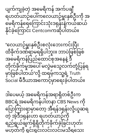
ပျက်ကျခဲ့တဲ့ အမေရိကန် အက်ပချီ
ရဟတ်ယာဉ်ပေါ်ကလေယာဉ်မှူးနှစ်ဦးကို အ
မေရိကန်ရေကြောင်းသုံးဒရုန်းနဲ့ကယ်ဆယ်
နိုင်ခဲ့ကြောင်း Centcomကဆိုပါတယ်။
"လေယာဉ်မှူးနှစ်ဦးစလုံးဘေးကင်းပြီး 
ထိခိုက်ဒဏ်ရာမရရှိပါဘူး။ ဘာပဲဖြစ်ဖြစ် 
အမေရိကန်ပြည်ထောင်စုအနေနဲ့ ဒီ
တိုက်ခိုက်မှုအပေါ် မလွဲမသွေလက်တုံ့ပြန်ရ
မှာဖြစ်ပါတယ်"လို့ ထရမ့်ကသူ့ရဲ့ Truth 
Social မီဒီယာအကောင့်မှာရေးခဲ့ပါတယ်။
ဒါပေမယ့် အမေရိကန်အရာရှိတစ်ဦးက 
BBCရဲ့အမေရိကန်ပါတနာ CBS News ကို
ပြောကြားရာမှာတော့ အီရန်ဒရုန်းလို့ယူဆရ
တဲ့ အဲ့ဒီဒရုန်းဟာ ရဟတ်ယာဉ်ကို 
ရည်ရွယ်ချက်ရှိရှိတိုက်ခိုက်ခဲ့ခြင်းဟုတ်၊
မဟုတ်ကို ရှင်းရှင်းလင်းလင်းမသိရသေး