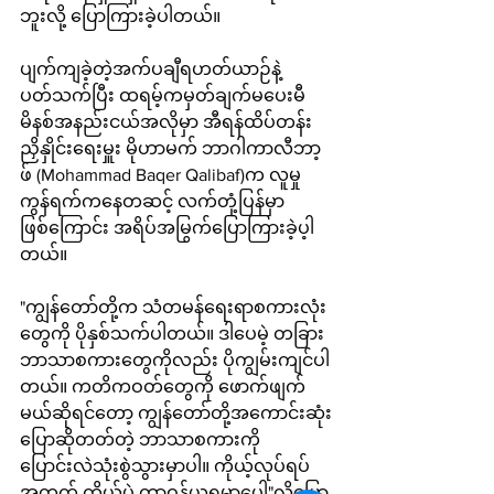
ဘူးလို့ ပြောကြားခဲ့ပါတယ်။
ပျက်ကျခဲ့တဲ့အက်ပချီရဟတ်ယာဉ်နဲ့
ပတ်သက်ပြီး ထရမ့်ကမှတ်ချက်မပေးမီ 
မိနစ်အနည်းငယ်အလိုမှာ အီရန်ထိပ်တန်း
ညှိနှိုင်းရေးမှူး မိုဟာမက် ဘာဂါကာလီဘာ့
ဖ် (Mohammad Baqer Qalibaf)က လူမှု
ကွန်ရက်ကနေတဆင့် လက်တုံ့ပြန်မှာ
ဖြစ်ကြောင်း အရိပ်အမြွက်ပြောကြားခဲ့ပ့ါ
တယ်။
"ကျွန်တော်တို့က သံတမန်ရေးရာစကားလုံး
တွေကို ပိုနှစ်သက်ပါတယ်။ ဒါပေမဲ့ တခြား
ဘာသာစကားတွေကိုလည်း ပိုကျွမ်းကျင်ပါ
တယ်။ ကတိကဝတ်တွေကို ဖောက်ဖျက်
မယ်ဆိုရင်တော့ ကျွန်တော်တို့အကောင်းဆုံး
ပြောဆိုတတ်တဲ့ ဘာသာစကားကို 
ပြောင်းလဲသုံးစွဲသွားမှာပါ။ ကိုယ့်လုပ်ရပ်
အတွက် ကိုယ်ပဲ တာဝန်ယူရမှာပေါ့"လို့ပြော