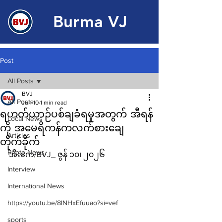
Burma VJ
Post
All Posts
BVJ
All Posts
Jun 10
1 min read
ရဟတ်ယာဉ်ပစ်ချခံရမှုအတွက် အီရန်
Local News
ကို အမေရိကန်ကလက်စားချေ
Articles
တိုက်ခိုက်
Photo News
အီးကေ/BVJ_ ဇွန် ၁၀၊ ၂၀၂၆
Interview
International News
https://youtu.be/8lNHxEfuuao?si=vef
sports