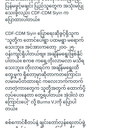
ပြန်မဖွင့်မချင်း ပြည်သူတွေက အသုံးမပြု
သေးဖို့လည်း CDF-CDM Siyin က
ပြောထားပါတယ်။
CDF-CDM Siyin ပြောရေးဆိုခွင့်ရှိသူက 
“သူတို့က တောင်ပေါ်ရွာ ပထမရွာ မရောက်
သေးဘူး။ အင်အားကတော့ ၂၀၀-၂၅-
ဝန်းကျင်ရှိပါတယ်ဗျ။ အချိန်မရွေးဖြစ်နိုင်
ပါတယ်။ စကစ ကရှေ့တိုးလာမလာ မသိရ
သေးဘူး။ တိုးလာရင်က အချိန်မရွေးထိ
တွေ့မှုက ရှိတော့မှာဆိုတာကတကြောင်း၊ 
လမ်းမပိတ်ထားရင် ကလေးဘက်ကတက်
လာတဲ့ကားတွေက သူတို့အတွက် ထောက်ပို့
လုပ်ပေးနေတာ တွေ့ရပါတယ်။ အဲ့ဒါလဲ တ
ကြောင်းပေါ့” လို့ Burma VJကို ပြောပါ
တယ်။
စစ်ကောင်စီတပ်နဲ့ ချင်းတော်လှန်ရေးတပ်ဖွဲ့