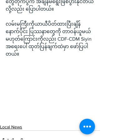
တွေတိုက်ပွဲက အချိန်မရွေးဖြစ်ပွားနိုင်တယ်
လို့လည်း ပြောပါတယ်။
လမ်းမကြီးကိုယာယီပိတ်ထားပြီးချိန်
နောက်ပိုင်း ပြဿနာတွေကို တာဝန်ယူမယ်
မဟုတ်ကြောင်းကိုလည်း CDF-CDM Siyin 
အရေးပေါ် ထုတ်ပြန်ချက်ထဲမှာ ဖော်ပြပါ
တယ်။
Local News