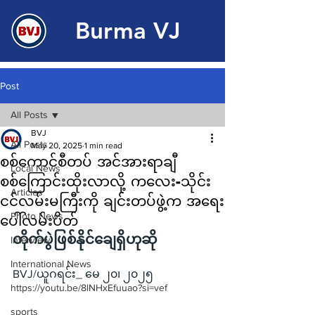
Burma VJ
Post
All Posts
BVJ
All Posts
May 20, 2025
1 min read
စစ်ကောင်စီတပ် အင်အားရာချီ
Local News
စစ်ကြောင်းထိုးလာလို့ ကလေး-သိုင်း
Articles
ငင်လမ်းမကြီးကို ချင်းတပ်ဖွဲ့က အရေး
Photo News
ပေါ်လမ်းပိတ်
တိုက်ပွဲဖြစ်နိုင်ချေရှိဟုဆို
Interview
International News
BVJ/ယူဂရင်း_ မေ ၂၀၊ ၂၀၂၅
https://youtu.be/8lNHxEfuuao?si=vef
sports