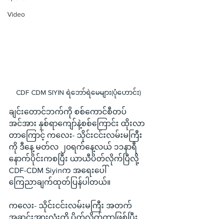
Video
CDF CDM SIYIN ရဲဘော်ရဲမေများ(ပုံဟောင်း)
ချင်းတောင်ဘက်ကို စစ်ကောင်စီတပ် 
အင်အား နှစ်ရာကျော်နဲ့စစ်ကြောင်း ထိုးလာ
တာကြောင့် ကလေး- သိုင်းငင်းလမ်းမကြီး
ကို ဒီနေ့ မတ်လ ၂၀ရက်နေ့လယ် ၁၁နာရီ
နောက်ပိုင်းကစပြီး ယာယီပိတ်လိုက်ပြီလို့ 
CDF-CDM Siyinက အရေးပေါ်
ကြေညာချက်ထုတ်ပြန်ပါတယ်။
ကလေး- သိုင်းငင်းလမ်းမကြီး အတက်
အဆင်းအားလုံးကို ပိတ်လိုက်တာဖြစ်ပြီး 