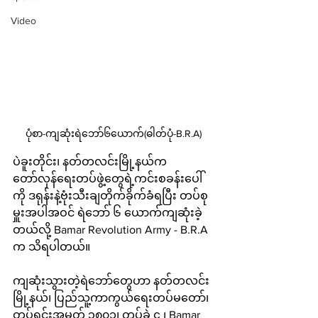
Video
ပုံစာ-ကျဆုံးရဲဘော်၆ယောက်(ဓါတ်ပုံ-B.R.A)
ပဲခူးတိုင်း၊ နတ်တလင်းမြို့နယ်က 
တော်လှန်ရေးတပ်ဖွဲ့တွေရဲ့ကင်းစခန်းပေါ်
ကို ဒရုန်းနဲ့ဗုံးသီးချတိုက်ခိုက်ခံရပြီး တပ်စု
မှူးအပါအဝင် ရဲဘော် ၆ ယောက်ကျဆုံးခဲ့
တယ်လို့ Bamar Revolution Army - B.R.A 
က သိရပါတယ်။
ကျဆုံးသွားတဲ့ရဲဘော်တွေဟာ နတ်တလင်း
မြို့နယ်၊ ပြည်သူ့ကာကွယ်ရေးတပ်မတော်၊ 
တပ်ရင်းအမှတ် ၃၈၀၁၊ တပ်ခွဲ ၄ ၊ Bamar 