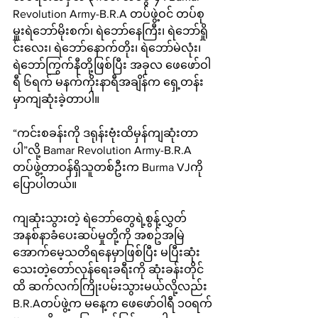
Revolution Army-B.R.A တပ်ဖွဲ့ဝင် တပ်စု
မှူးရဲဘော်မိုးစက်၊ ရဲဘော်နေကြီး၊ ရဲဘော်ရှို
င်းလေး၊ ရဲဘော်နောက်တိုး၊ ရဲဘော်မဲလုံး၊ 
ရဲဘော်ကြွက်နီတို့ဖြစ်ပြီး အခုလ ဖေ‌ဖော်ဝါ
ရီ ၆ရက် မနက်ကိုးနာရီအချိန်က ရှေ့တန်း
မှာကျဆုံးခဲ့တာပါ။
“ကင်းစခန်းကို ဒရုန်းဗုံးထိမှန်ကျဆုံးတာ
ပါ”လို့ Bamar Revolution Army-B.R.A 
တပ်ဖွဲ့တာဝန်ရှိသူတစ်ဦးက Burma VJကို
ပြောပါတယ်။
ကျဆုံးသွားတဲ့ ရဲဘော်တွေရဲ့စွန့်လွှတ်
အနစ်နာခံပေးဆပ်မှုတို့ကို အစဥ်အမြဲ
အောက်မေ့သတိရနေမှာဖြစ်ပြီး မပြီးဆုံး
သေးတဲ့တော်လှန်ရေးခရီးကို ဆုံးခန်းတိုင်
ထိ ဆက်လက်ကြိုးပမ်းသွားမယ်လို့လည်း 
B.R.Aတပ်ဖွဲ့က မနေ့က ဖေဖော်ဝါရီ ၁၀ရက်