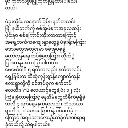
မှာ ကတိသစ္စာပြုထုတ်ပြန်ထားပါသေး
တယ်။
ပဲခူးတိုင်း အနောက်ခြမ်း၊ နတ်တလင်း
မြို့နယ်ဘက်ကို စစ်အုပ်စုကအခုလဆန်း
ပိုင်းမှာ စစ်ကြောင်းထိုးလာတာကြောင့် 
အရှေ့ဘက်ကကျေးရွာတွေနဲ့ ပဲခူးရိုးမကြား
ဒေသတွေအတွင်းမှာ စစ်အုပ်စုနဲ့
တော်လှန်ရေးတပ်ဖွဲ့တွေကြား တိုက်ပွဲ
ပြင်းထန်နေတာဖြစ်ပါတယ်။ 
ဖေဖော်ဝါရီ ၅ ရက်ကလည်း နတ်တလင်း
ရှေ့ခြမ်းက ဆီဆုံကုန်းရွာနဲ့ကျောက်ကုန်း
လေးရွာတို့ကို စစ်အုပ်စုက စက်တပ်
လေထီး၊ Y12 လေယာဥ်တွေနဲ့ ဗုံး ၁၂ လုံး
ကြဲချခဲ့တာကြောင့် နေအိမ်တွေထိခိုက်မှုရှိခဲ့
သလို ၇ ရက်နေ့မနက်မှာလည်း ကံသာယာ
ရွာကို ၁၂၀ မမအမြောက်နဲ့ ပစ်ခတ်ခဲ့တာ
ကြောင့် အရပ်သားလေးဦးထိခိုက်ဒဏ်ရာရ
ခဲ့တယ်လို့ သိရပါတယ်။