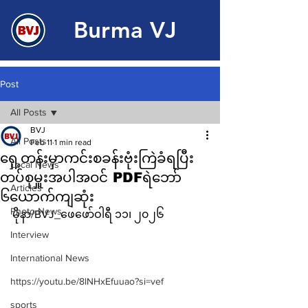
Burma VJ
Post
All Posts
BVJ
All Posts
Feb 11
1 min read
ရှေ့တန်းမှာကင်းစခန်းဗုံးကြဲခံရပြီး
Local News
တပ်စုမှူးအပါအဝင် PDFရဲဘော်
Articles
၆ယောက်ကျဆုံး
Photo News
မိုနာ/BVJ_ဖေဖော်ဝါရီ ၁၁၊ ၂၀၂၆
Interview
International News
https://youtu.be/8lNHxEfuuao?si=vef
sports