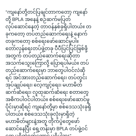
“ကျနော်တို့တင်ပြချင်တာကတော့ ကျနော်
တို့ BPLA အနေနဲ့ စဉ်ဆက်မပြတ်
လုပ်ဆောင်နေတဲ့ တာဝန်နှစ်ခုရှိပါတယ်။ တ
ခုကတော့ တပ်တည်ဆောက်ရေးနဲ့ နောက်
တခုကတော့ စစ်ရေးဖော်ဆောင်မှုပါ။ 
တော်လှန်ရေးတပ်ဖွဲ့တခု ပီပီပြင်ပြင်ဖြစ်ဖို့
အတွက် တပ်တည်ဆောက်ရေးဆိုတာ 
အသက်သွေးကြောလို့ ပြောရပါမယ်။ တပ်
တည်ဆောက်ရေးမှာ ဘာတွေပါဝင်လဲဆို
ရင် အင်အားတည်ဆောက်ရေး၊ တပ်တွင်း
အုပ်ချုပ်ရေး၊ လေ့ကျင့်ရေး၊ မဟာမိတ်
ဆက်ဆံရေး၊ လူထုဆက်ဆံရေး စတာတွေ 
အဓိကပါဝင်ပါတယ်။ စစ်ရေးဖော်ဆောင်မှု
ပိုင်းမှာဆိုရင် ကျနော်တို့မှာ စစ်ဒေသသုံးခုရှိ
ပါတယ်။ စစ်ဒေသသုံးခုလုံးမှာရှိတဲ့ 
မဟာမိတ်များနဲ့အတူ တိုက်ပွဲတွေဖော်
ဆောင်နေပြီး ရှေ့တန်းမှာ BPLA တပ်ဖွဲ့ဝင်
တွေ မရှိတဲ့ရက်တောင် မရှိပါဘူး”