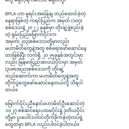
BPLA ဟာ မူရင်းအခြေချ တည်ထောင်ခဲ့တဲ့
နေရာဖြစ်တဲ့ ကရင်ပြည်က အမှတ် (၁၀၇) 
စစ်ဒေသနဲ့ ၂၀၂၂ ခုနှစ်မှာ တိုးချဲ့ဖွဲ့စည်းခဲ့
တဲ့ ရှမ်းပြည်မြောက်ပိုင်းက 
အမှတ်(၂၀၃)စစ်ဒေသတို့မှာလည်း 
မဟာမိတ်တွေနဲ့အတူ စစ်ရေးဖော်ဆောင်နေ
တာဖြစ်ပြီး လက်ရှိ ၂၀၂၅ခုနှစ်အတွင်းမှာ
လည်း မြန်မာပြည်အလယ်ပိုင်းမှာ အမှတ် 
(၃၀၈)အညာစစ်ဒေသကို တိုးချဲ့
တည်ဆောက်ကာ မဟာမိတ်တွေနဲ့အတူ 
တိုက်ပွဲတွေဖော်ဆောင်နေတယ်လို့ သိရပါ
တယ်။
မြောက်ပိုင်းညီနောင်မဟာမိတ်ဦးဆောင်တဲ့ 
၁၀၂၇ စစ်ဆင်ရေးပထမပိုင်းနဲ့ ဒုတိယပိုင်း
တို့မှာ ပူးပေါင်းပါဝင်တိုက်ခိုက်ခဲ့တဲ့တပ်ဖွဲ့
တွေထဲမှာ BPLA လည်းပါဝင်ခဲ့ပါတယ်။