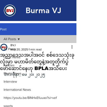
Burma VJ
Post
All Posts
BVJ
All Posts
May 20, 2025
1 min read
အညာဒေသအပါအဝင် စစ်ဒေသသုံးခု
Local News
လုံးမှာ မဟာမိတ်တွေနဲ့အတူတိုက်ပွဲ
Articles
ဖော်ဆောင်နေဟု BPLAအသိပေး
Photo News
BVJ/မိုနာ_ မေ ၂၀၊ ၂၀၂၅
Interview
International News
https://youtu.be/8lNHxEfuuao?si=vef
sports