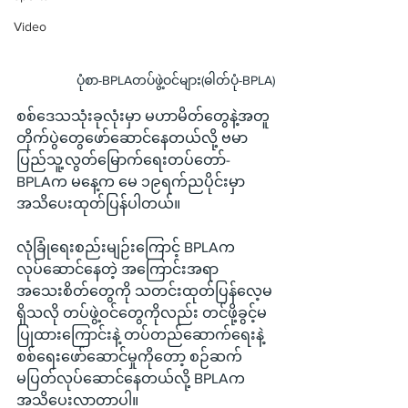
Video
ပုံစာ-BPLAတပ်ဖွဲ့ဝင်များ(ဓါတ်ပုံ-BPLA)
စစ်ဒေသသုံးခုလုံးမှာ မဟာမိတ်တွေနဲ့အတူ 
တိုက်ပွဲတွေဖော်ဆောင်နေတယ်လို့ ဗမာ
ပြည်သူ့လွတ်မြောက်ရေးတပ်တော်-
BPLAက မနေ့က မေ ၁၉ရက်ညပိုင်းမှာ 
အသိပေးထုတ်ပြန်ပါတယ်။
လုံခြုံရေးစည်းမျဉ်းကြောင့် BPLAက
လုပ်ဆောင်နေတဲ့ အကြောင်းအရာ
အသေးစိတ်တွေကို သတင်းထုတ်ပြန်လေ့မ
ရှိသလို တပ်ဖွဲ့ဝင်တွေကိုလည်း တင်ဖို့ခွင့်မ
ပြုထားကြောင်းနဲ့ တပ်တည်ဆောက်ရေးနဲ့ 
စစ်ရေးဖော်ဆောင်မှုကိုတော့ စဉ်ဆက်
မပြတ်လုပ်ဆောင်နေတယ်လို့ BPLAက 
အသိပေးလာတာပါ။