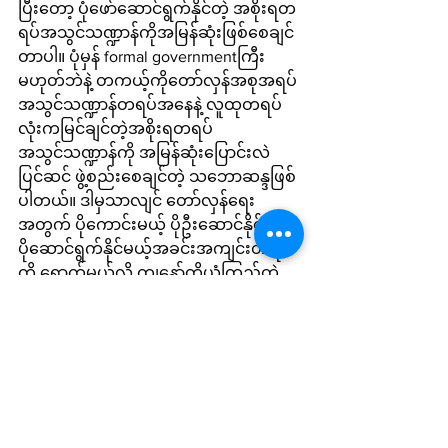
ပြီးတော့ ပုံဖော်‌ဆောင်ရွက်နိုင်တဲ့ အစိုးရတ
ရပ်အသွင်သဏ္ဍာန်ကိုအမြန်ဆုံးဖြစ်စေချင်
တာပါ။ ပုံမှန် formal governmentကြီး
မဟုတ်ဘဲနဲ့ တကယ့်ကိုတော်လှန်အစုအရပ်
အသွင်သဏ္ဍာန်တရပ်အနေနဲ့ လူထုတရပ်
လုံးကမြင်ချင်တဲ့အစိုးရတရပ် 
အသွင်သဏ္ဍာန်ကို အမြန်ဆုံးပြောင်းလဲ
ပြင်ဆင် ဖွဲ့စည်းစေချင်တဲ့ သဘောဆန္ဒဖြစ်
ပါတယ်။ ဒါမှသာလျင် တော်လှန်‌ရေး
အတွက် ပိုကောင်းမယ့် ပိုဦးဆောင်နိုင်မယ့် 
ပိုဆောင်ရွက်နိုင်မယ့်အခင်းအကျင်းတရပ်
ကို ရောက်မယ်လို့ ကျနော်တို့ယုံကြည်တဲ့
အတွက် အမြန်ဆုံးပြင်ဆင်ပြောင်းလဲ
ဖွဲ့စည်းရေးကို အဓိကတိုက်တွန်းထားတာ
ဖြစ်ပါတယ်”လို့ GSCBကအတွင်းရေးမှူး
အဖွဲ့ဝင်တစ်ဦးဖြစ်သူ ကိုလွမ်းသူက 
Burma VJကိုပြောပါတယ်။
အခုလပိုင်းအတွင်းမှာ NUGကိုပြုပြင်