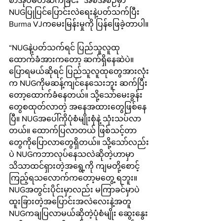
စာအုပ်မိတ်ဆက်ခြင်း” အစီအစဉ်မှာ 
NUGပြုပြင်ပြောင်းလဲရေးနဲ့ပတ်သက်ပြီး 
Burma VJကမေးမြန်းမှုကို ပြန်ဖြေခဲ့တာပါ။
“NUGနဲ့ပတ်သက်ရင် ပြည်သူလူထု
ထောက်ခံအားကတော့ ဆက်ရှိနေဆဲပဲ။ 
ပြောရမယ်ဆိုရင် ပြည်သူလူထုတွေအားလုံး
က NUGကိုမဆန့်ကျင်နေသေးဘူး ဆက်ပြီး
တော့ထောက်ခံနေတယ်။ သို့သော်မေးခွန်း
တွေစထုတ်လာတဲ့ အနေအထားတွေဖြစ်နေ
ပြီ။ NUGအပေါ်ကိုပုံစံမျိုးစုံနဲ့ သုံးသပ်လာ
တယ်။ ထောက်ပြလာတယ် ဖြစ်သင့်တာ
တွေကိုပြောလာတွေရှိတယ်။ သို့သော်လည်း
ပဲ NUGကဘာလုပ်နေသလဲဆိုတဲ့ဟာမှာ 
သိသာထင်ရှားတဲ့အရွေ့ကို ကျမတို့စောင့်
ကြည့်ရသ‌လောက်ကတော့မတွေ့ ရဘူး။ 
NUGအတွင်းပိုင်းမှာလည်း မကြာခင်မှာပဲ
ထူးခြားတဲ့အပြောင်းအလဲလေးနဲ့အတူ 
NUGကချပြလာမယ်ဆိုတဲ့ပုံစံမျိုး ဆွေးနွေး