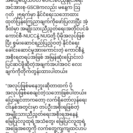
အထွေထွေသပိတ် ပေါင်းစပ်ညှိနှိုင်းရေး
အင်အားစု-GSCBကလည်း မနေ့က သြ
ဂုတ် ၂၅ရက်မှာ နိုင်ငံရေးသဘောထား 
ထုတ်ပြန်ကြေညာချက်ကိုဖော်ပြလာပြီး အဲ့
ဒီထဲမှာ အမျိုးသားညီညွတ်ရေးအတိုင်ပင်ခံ
ကောင်စီ-NUCCနဲ့ NUGတို့ ပိုမိုအလုပ်ဖြစ်
ပြီး စွမ်းဆောင်ရည်ပြည့်ဝတဲ့ နိုင်ငံရေး
ခေါင်းဆောင်မှုအားကောင်းတဲ့ ကောင်စီနဲ့
အစိုးရတရပ်အဖြစ် အမြန်ဆုံးပြောင်းလဲ
ပြင်ဆင်ဖို့ဆိုတဲ့အချက်အပါအဝင် လေး
ချက်ကိုတိုက်တွန်းထားပါတယ်။
“အလုပ်ဖြစ်မနေဘူးဆိုတာထက် ပို
အလုပ်ဖြစ်စေချင်တဲ့သဘောဖြစ်ပါတယ်။ 
ပြောချင်တာကတော့ လက်ရှိတော်လှန်ရေး
ငါးနှစ်အတွင်းမှာ တပ်ဦးအစိုးရဖြစ်တဲ့ 
အမျိုးသားညီညွတ်ရေးအစိုးရအနေနဲ့ 
မြေပြင်လူထုရဲ့အသံတွေ၊ မြေပြင်လူထုရဲ့
အခြေအတွေကို လက်တွေ့ကျကျထင်ဟပ်