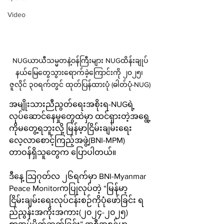
Video
NUGယာယီသမ္မတနဲ့ဝန်ကြီးများ NUGထိန်းချုပ်
နယ်မြေတွေသွားရောက်ခဲ့ကြောင်းကို ၂၀၂၅၊ 
ဇူလိုင် ၃၀ရက်တွင် ထုတ်ပြန်ထားပုံ (ဓါတ်ပုံ-NUG)
အမျိုးသားညီညွတ်ရေးအစိုးရ-NUGရဲ့ 
လုပ်‌ဆောင်နေမှုတွေထဲမှာ ထင်ရှားတဲ့အ‌ရွေ့
ကိုမတွေ့ရဘူးလို့ မြန်မ့ာငြိမ်းချမ်းရေး
လေ့လာစောင့်ကြည့်အဖွဲ့(BNI-MPM) 
တာဝန်ရှိသူတွေက ပြောပါတယ်။
ဒီနေ့ သြဂုတ်လ ၂၆ရက်မှာ BNI-Myanmar 
Peace Monitorကပြုလုပ်တဲ့ “မြန်မာ့
ငြိမ်းချမ်းရေးလုပ်ငန်းစဉ်ကိုပုံဖော်ခြင်း ရ
ည်ညွန်းအကိုးအကား(၂၀၂၄-၂၀၂၅) 