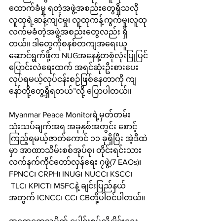
ထောက်ခံမှု ရတဲ့အဖွဲ့အစည်းတွေရှိသလို 
လူထုရဲ့ဆန့်ကျင်မှု၊ လူထုကန့်ကွက်မှု၊လူထု
လက်မခံတဲ့အဖွဲ့အစည်းတွေလည်း ရှိ
တယ်။ ဒါတွေကိုစနစ်တကျအရေးယူ
ဆောင်ရွက်ဖို့က NUGအနေနဲ့တစုံလုံးပြုပြင်
ပြောင်းလဲရေးထက် အရင်ဆုံးဦးစားပေး
လုပ်ရမယ့်လုပ်ငန်းစဉ်ဖြစ်နေတာကို ကျ
နော်တို့တွေ့ရှိရတယ်”လို့ ပြောပါတယ်။
Myanmar Peace Monitorရဲ့‌မှတ်တမ်း
သုံးသပ်ချက်အရ အခုနှစ်အတွင်း စောင့်
ကြည့်ရမယ့်ဇာတ်ကောင် ၁၁ ခုရှိပြီး အဲ့ဒီထဲ
မှာ အာဏာသိမ်းစစ်အုပ်စု၊ တိုင်းရင်းသား
လက်နက်ကိုင်တော်လှန်ရေး ၇ဖွဲ့(7 EAOs)၊ 
FPNCC၊ CRPH၊ INUG၊ NUCC၊ KSCC၊
 TLC၊ KPICT၊ MSFCနဲ့ ချင်းပြည်နယ်
အတွက် ICNCC၊ CC၊ CBတို့ပါဝင်ပါတယ်။