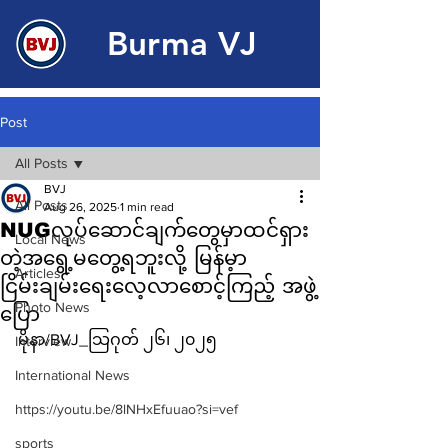
Burma VJ
Post
All Posts
BVJ
All Posts
Aug 26, 2025
1 min read
NUGလုပ်‌ဆောင်ချက်တွေမှာထင်ရှား
Local News
တဲ့အ‌ရွေ့မတွေ့ရဘူးလို့ မြန်မ့ာ
Articles
ငြိမ်းချမ်းရေးလေ့လာစောင့်ကြည့် အဖွဲ့
Photo News
ပြော
မိုနာ/BVJ_သြဂုတ် ၂၆၊ ၂၀၂၅
Interview
International News
https://youtu.be/8lNHxEfuuao?si=vef
sports