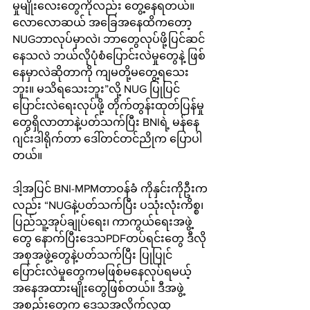
မှုမျိုးလေးတွေကိုလည်း တွေ့နေရတယ်။ 
လောလောဆယ် အခြေအနေထိကတော့ 
NUGဘာလုပ်မှာလဲ၊ ဘာတွေလုပ်ဖို့ပြင်ဆင်
နေသလဲ ဘယ်လိုပုံစံပြောင်းလဲမှုတွေနဲ့ ဖြစ်
နေမှာလဲဆိုတာကို ကျမတို့မတွေ့ရသေး
ဘူး။ မသိရသေးဘူး”လို့ NUG ပြုပြင်
ပြောင်းလဲရေးလုပ်ဖို့ တိုက်တွန်းထုတ်ပြန်မှု
တွေရှိလာတာနဲ့ပတ်သက်ပြီး BNIရဲ့ မန်‌နေ
ဂျင်းဒါရိုက်တာ ဒေါ်တင်တင်ညိုက ပြောပါ
တယ်။
ဒါ့အပြင် BNI-MPMတာဝန်ခံ ကိုနှင်းကိုဦးက
လည်း “NUGနဲ့ပတ်သက်ပြီး ပသုံးလုံးကိစ္စ၊ 
ပြည်သူ့အုပ်ချုပ်ရေး၊ ကာကွယ်ရေးအဖွဲ့
တွေ နောက်ပြီးဒေသPDFတပ်ရင်းတွေ ဒီလို
အစုအဖွဲ့တွေနဲ့ပတ်သက်ပြီး ပြုပြုင်
ပြောင်းလဲမှုတွေကမဖြစ်မနေလုပ်ရမယ့် 
အနေအထားမျိုးတွေဖြစ်တယ်။ ဒီအဖွဲ့
အစည်းတွေက ဒေသအလိုက်လူထု