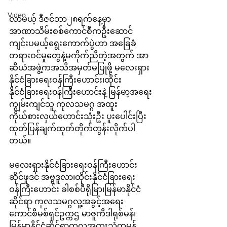
Video
လာမယ့် ဒီဇင်ဘာ၂၈ရက်နေ့မှာ
အာဏာသိမ်းစစ်ကောင်စီကဦးဆောင်
ကျင်းပမယ့်ရွေးကောက်ပွဲဟာ အခြေခံ
တရားဝင်မှုတွေနဲ့မကိုက်ညီတဲ့အတွက် အာ
ဆီယံအဖွဲ့ကအသိအမှတ်မပြုဖို့ မလေးရှား
နိုင်ငံခြား‌ရေးဝန်ကြီးဟောင်း၊ထိုင်း
နိုင်ငံခြားရေး၀န်ကြီးဟောင်းနဲ့ မြန်မာ့အရေး
ကျွမ်းကျင်သူ ကုလသမဂ္ဂ အထူး
ကိုယ်စားလှယ်ဟောင်းသုံးဦး ပူးပေါင်းပြီး 
ထုတ်ပြန်ချက်ထုတ်တိုက်တွန်းလိုက်ပါ
တယ်။
မလေးရှားနိုင်ငံခြားရေးဝန်ကြီးဟောင်း 
ဆိုင်ဖူဒင် အဗ္ဗဒူလာ၊ထိုင်းနိုင်ငံခြားရေး
ဝန်ကြီးဟောင်း ခါစစ်ပီရိုမြာ၊မြန်မာနိုင်ငံ
ဆိုင်ရာ ကုလသမဂ္ဂလူ့အခွင့်အရေး 
ကောင်စီမစ်ရှင်ဥက္ကဌ မာဇူကီဒါရုစ်မန်၊
မြန်မာနိုင်ငံဆိုင်ရာကုလအထူးသံတမန်