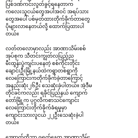
ပြစ်ဒဏ်ကင်းလွတ်ခွင့်ရနေတာက 
ကလေးသူငယ်တွေအပါအဝင် အရပ်သား
တွေအပေါ် ပစ်မှတ်ထားတိုက်ခိုက်တာတွေ
ပိုများလာနေတယ်လို့ ထောက်ပြထားပါ
တယ်။
လတ်တလောမှာလည်း အာဏာသိမ်းစစ်
အုပ်စုက သီတင်းကျွတ်လပြည့်ည 
မီးထွန်းပွဲကျင်းပနေတဲ့ စစ်ကိုင်းတိုင်း 
ချောင်းဦးမြို့နယ်ထဲကရွာတစ်ရွာကို 
လေကြောင်းကတိုက်ခိုက်ခဲ့တာကြောင့် 
အနည်းဆုံး၂၆ဦး သေဆုံးခဲ့ပါတယ်။ အဲ့ဒီမ
တိုင်ခင်ကလည်း ရခိုင်ပြည်နယ် ကျောက်
တော်မြို့က ပုဂ္ဂလိကစာသင်ကျောင်း 
လေကြောင်းတိုက်ခိုက်ခံရမှုမှာ 
ကျောင်းသားလူငယ် ၂၂ဦးသေဆုံးခဲ့ပါ
တယ်။
အောာက်တိုဘာ ၉ရက်နေ့က အာဏာသိမ်း