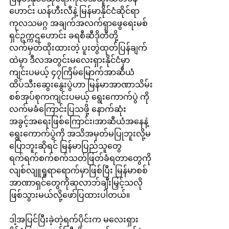
ဟောင်း ယန်ဟီးလီနဲ့ မြန်မာနိုင်ငံဆိုင်ရာ
ကုလသမဂ္ဂ အချက်အလက်ရှာဖွေရေးမစ်
ရှင်ဥက္ကဌဟောင်း ခရစီဆီဒိုတီတို့ 
လက်မှတ်ထိုးထားတဲ့ ပူးတွဲထုတ်ပြန်ချက်
ထဲမှာ ဒီလအတွင်းမလေးရှားနိုင်ငံမှာ
ကျင်းပမယ့် ၄၇ကြိမ်မြောက်အာဆီယံ
ထိပ်သီးဆွေးနွေးပွဲဟာ မြန်မာအာဏာသိမ်း
စစ်အုပ်စုကကျင်းပမယ့် ‌ရွေးကောက်ပွဲ ကို
လက်မခံကြောင်းပြသဖို့ နောက်ဆုံး
အခွင့်အရေးဖြစ်ကြောင်း၊အာဆီယံအနေနဲ့
ရွေးကောက်ပွဲကို အသိအမှတ်မပြုဘူးလို့မ
ပြောဘူးဆိုရင် မြန်မာပြည်သူတွေ
ရက်ရက်စက်စက်သတ်ဖြတ်ခံရတာတွေကို 
လျစ်လျူရှုရာရောက်မှာဖြစ်ပြီး မြန်မာစစ်
အာဏာရှင်တွေကိုဆုလာဘ်ချီးမြှင့်သလို
ဖြစ်သွားမယ်လို့ဖော်ပြထားပါတယ်။
ဒါ့အပြင်ပြီးခဲ့တဲ့ရက်ပိုင်းက မလေးရှား