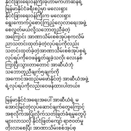
နိုင်ငံခြားရေးဝန်ကြီးမိုဟာမက်ဟာဆန်ရဲ့
မြန်မာနိုင်ငံခရီးစဥ်မှာ မလေးရှား
နိုင်ငံခြားရေးဝန်ကြီးက မလေးရှား
ရွေးကောက်ပွဲစောင့်ကြည့်လေ့လာရေးအဖွဲ့
စေလွှတ်မယ်လို့သဘောတူညီခဲ့တဲ့
အကြောင်း အာဏာသိမ်းစစ်အုပ်စုကလိမ်
ညာသတင်းထုတ်ခဲ့တဲ့လုပ်ရပ်ကိုလည်း 
သတင်းထုတ်ခဲ့တဲ့အာဏာသိမ်းစစ်အုပ်စုရဲ့
လုပ်ရပ်ကိုဝေဖန်ရှုတ်ချခဲ့သလို၊ လေးနှစ်
ကြာပြီးသွားတာတောင် အာဆီယံဘုံ
သဘောတူညီချက်၅ချက်ကို 
အကောင်အထည်မဖော်နိုင်တဲ့ အာဆီယံအဖွဲ့
ရဲ့လုပ်ရပ်ကိုလည်းဝေဖန်ထားပါတယ်။
မြန်မာနိုင်ငံအရေးအပေါ် အာဆီယံရဲ့ မ
အောင်မြင်တဲ့လုပ်ဆောင်ချက်တွေကြောင့် 
အစုလိုက်အပြုံလိုက်သတ်ဖြတ်ခံရမှုတွေပို
များလာသလို နိုင်ငံဖြတ်ကျော် ရာဇ၀တ်မှု
တိုးလာစေပြီး အာဏာသိမ်းစစ်အုပ်စု 