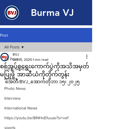
Burma VJ
Post
All Posts
BVJ
All Posts
Oct 15, 2025
1 min read
စစ်အုပ်စုရွေးကောက်ပွဲကိုအသိအမှတ်
Local News
မပြုဖို့ အာဆီယံကိုတိုက်တွန်း
Articles
အေတီ/BVJ_အောက်တိုဘာ ၁၅၊ ၂၀၂၅
Photo News
Interview
International News
https://youtu.be/8lNHxEfuuao?si=vef
sports