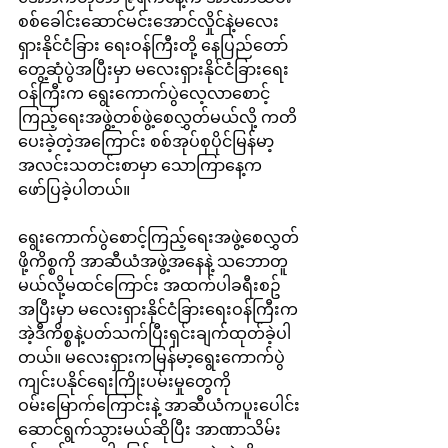
စစ်ခေါင်းဆောင်မင်းအောင်လှိုင်နဲ့မလေး
ရှားနိုင်ငံခြား ရေးဝန်ကြီးတို့ နေပြည်တော်
တွေ့ဆုံပွဲအပြီးမှာ မလေးရှားနိုင်ငံခြားရေး
ဝန်ကြီးက ရွေးကောက်ပွဲလေ့လာစောင့်
ကြည့်ရေးအဖွဲ့တစ်ဖွဲ့စေလွှတ်မယ်လို့ ကတိ
ပေးခဲ့တဲ့အကြောင်း စစ်အုပ်စုပိုင်မြန်မာ့
အလင်းသတင်းစာမှာ သောကြာနေ့က
ဖော်ပြခဲ့ပါတယ်။
ရွေးကောက်ပွဲစောင့်ကြည့်ရေးအဖွဲ့စေလွှတ်
ဖို့ကိစ္စကို အာဆီယံအဖွဲ့အနေနဲ့ သဘောတူ
မယ်လို့မထင်ကြောင်း အထက်ပါခရီးစဥ်
အပြီးမှာ မလေးရှားနိုင်ငံခြားရေးဝန်ကြီးက 
အဲ့ဒီကိစ္စနဲ့ပတ်သက်ပြီးရှင်းချက်ထုတ်ခဲ့ပါ
တယ်။ မလေးရှားကမြန်မာ့ရွေးကောက်ပွဲ
ကျင်းပနိုင်ရေးကြိုးပမ်းမှုတွေကို 
ဝမ်းမြောက်ကြောင်းနဲ့ အာဆီယံကပူးပေါင်း
ဆောင်ရွက်သွားမယ်ဆိုပြီး အာဏာသိမ်း