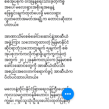
စစ်အုပ်စုက ဝါဒဖြန့်ရေးသားခဲ့တဲ့ကိစ္စ
အပေါ် မလေးရှားအစိုးရအနေနဲ့
ဖြေရှင်းချက်ထုတ်ပေးဖို့ မလေးရှား 
လွှတ်တော်အမတ်အချို့က တောင်းဆိုထား
ပါတယ်။
အာဏာသိမ်းစစ်ခေါင်းဆောင်နဲ့အာဆီယံ
အဖွဲ့ကြား သဘောတူထားတဲ့ မြန်မာနိုင်ငံ
ဆိုင်ရာဘုံသဘောတူချက် ၅ချက်ကို စစ်
အုပ်စုဘက်ကလိုက်နာဖို့ပျက်ကွက်ခဲ့တဲ့
အတွက် ၂၀၂၂ခုနှစ်ကတည်းက မြန်မာစစ်
ခေါင်းဆောင်တွေကို အာဆီယံထိပ်သီး
အစည်းအဝေးတက်ရောက်ခွင့် အာဆီယံက
ပိတ်ပင်ထားပါတယ်။
မ‌လေးနဲ့ထိုင်းနိုင်ငံခြားရေးဝန်ကြီးဟောင်း၊
ကုလသမဂ္ဂတာဝန်ခံဟောင်း မြန်မာ့အရေး
ကျွမ်း ကျင်သူသုံးဦးပူးပေါင်းထုတ်ပြန်တဲ့ 
ထုတ်ပြန်ချက်ထဲမှာ အာဆီယံအနေနဲ့စစ်