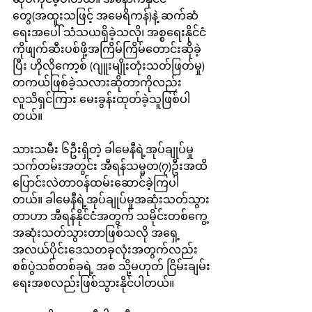
တွေ(အထူးသဖြင့် အမေရိကန်)နဲ့ ဆက်ဆံ
ရေးအပေါ် သံသယရှိခဲ့သလို၊ အစ္စရေးနိုင်ငံ
ကိုဖျက်ဆီးပစ်ဖို့အကြိမ်ကြိမ်တောင်းဆိုခဲ့
ပြီး ဟိုလိုကော့စ် (ဂျူးမျိုးတုံးသတ်ဖြတ်မှု) 
တကယ်ဖြစ်ခဲ့သလားဆိုတာကိုလည်း 
လူသိရှင်ကြား မေးခွန်းထုတ်ခဲ့သူဖြစ်ပါ
တယ်။ 
သားသမီး ၆ဦးရှိတဲ့ ခါမေနီရဲ့အုပ်ချုပ်မှု
သက်တမ်းအတွင်း အီရန်သမ္မတ(၇)ဦးအထိ 
ပြောင်းလဲတာဝန်ထမ်းဆောင်ခဲ့ကြပါ
တယ်။ ခါမေနီရဲ့အုပ်ချုပ်မှုအဆုံးသတ်သွား
တာဟာ အီရန်နိုင်ငံအတွက် သမိုင်းတစ်ကွေ့ 
အဆုံးသတ်သွားတာဖြစ်သလို အရှေ့
အလယ်ပိုင်းဒေသတခုလုံးအတွက်လည်း 
စစ်ပွဲသစ်တစ်ခုရဲ့ အစ သို့မဟုတ် ငြိမ်းချမ်း
ရေးအစလည်းဖြစ်သွားနိုင်ပါတယ်။ 