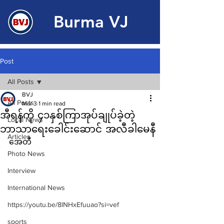
Burma VJ
Post
All Posts
BVJ
All Posts
Mar 3
1 min read
အီရန်ကို ၄၁နှစ်ကြာအုပ်ချုပ်ခဲ့တဲ့
Local News
ဘာသာရေးခေါင်းဆောင် အလီခါမေနီ
Articles
အေတီ 
Photo News
Interview
International News
https://youtu.be/8lNHxEfuuao?si=vef
sports