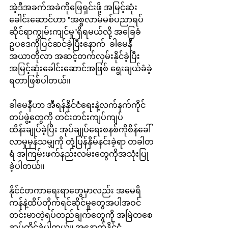
အဲ့ဒီအခက်အခဲကိုဖြေရှင်းဖို့ အမြင့်ဆုံး
ခေါင်းဆောင်ဟာ "အစ္စလာမ်မစ်ပညာရပ်
ဆိုင်ရာကျွမ်းကျင်မှု"ရှိရမယ်လို့ အခြေခံ
ဥပဒေကိုပြင်ဆင်ခဲ့ပြီးနောက်  ခါမေနီ 
အယာတိုလာ အဆင့်တက်လှမ်းနိုင်ခဲ့ပြီး 
အမြင့်ဆုံးခေါင်းဆောင်အဖြစ် ရွေးချယ်ခံခဲ့
ရတာဖြစ်ပါတယ်။ 
ခါမေနီဟာ အီရန်နိုင်ငံရေးနဲ့လက်နက်ကိုင်
တပ်ဖွဲ့တွေကို တင်းတင်းကျပ်ကျပ် 
ထိန်းချုပ်ခဲ့ပြီး အုပ်ချုပ်ရေးစနစ်ကိုစိန်ခေါ်
လာမှုမှန်သမျှကို တုံ့ပြန်နှိမ်နင်းခဲ့ရာ တခါတ
ရံ အကြမ်းဖက်နည်းလမ်းတွေကိုအသုံးပြု
ခဲ့ပါတယ်။ 
နိုင်ငံတကာရေးရာတွေမှာလည်း အမေရိ
ကန်နဲ့ထိပ်တိုက်ရင်ဆိုင်မှုတွေအပါအဝင် 
တင်းမာတဲ့ရပ်တည်ချက်တွေကို အမြဲတစေ
ဆုပ်ကိုင်ခဲ့ပါတယ်။ အနောက်နိုင်ငံ