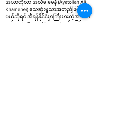
အယာတိုလာ အလီခါမေနီ (Ayatollah Ali 
Khamenei) သေဆုံးမှုသာအတည်ဖြစ်ခဲ့
မယ်ဆိုရင် အီရန်နိုင်ငံမှာကြီးမားတဲ့အာဏာ
လစ်ဟာမှု (Power Vacuum) တစ်ခုဖြစ်
ပေါ်လာမှာသေချာပါတယ်။ အကြောင်းက
တော ခါမေနီ အီရန်နိုင်ငံရဲ့ အမြင့်ဆုံး
အာဏာကို ၁၉၈၉ ခုနှစ်ကတည်းကရယူ
ထားတာကြောင့်ဖြစ်ပါတယ်။ 
ခရက်ဒစ်- ဘီဘီစီ
International News
See All
Recent Posts