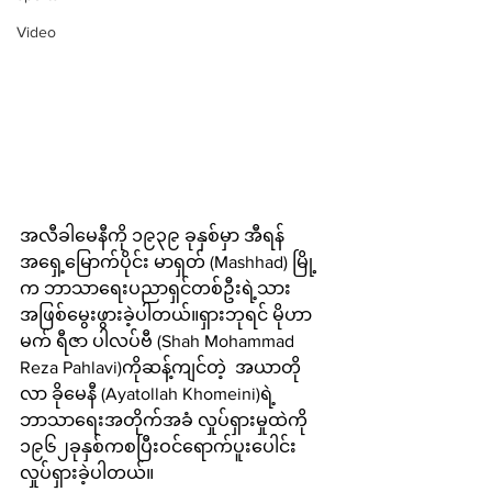
Video
အလီခါမေနီကို ၁၉၃၉ ခုနှစ်မှာ အီရန်
အရှေ့မြောက်ပိုင်း မာရှတ် (Mashhad) မြို့
က ဘာသာရေးပညာရှင်တစ်ဦးရဲ့သား
အဖြစ်မွေးဖွားခဲ့ပါတယ်။ရှားဘုရင် မိုဟာ
မက် ရီဇာ ပါလပ်ဗီ (Shah Mohammad 
Reza Pahlavi)ကိုဆန့်ကျင်တဲ့  အယာတို
လာ ခိုမေနီ (Ayatollah Khomeini)ရဲ့ 
ဘာသာရေးအတိုက်အခံ လှုပ်ရှားမှုထဲကို 
၁၉၆၂ခုနှစ်ကစပြီးဝင်ရောက်ပူးပေါင်း
လှုပ်ရှားခဲ့ပါတယ်။ 