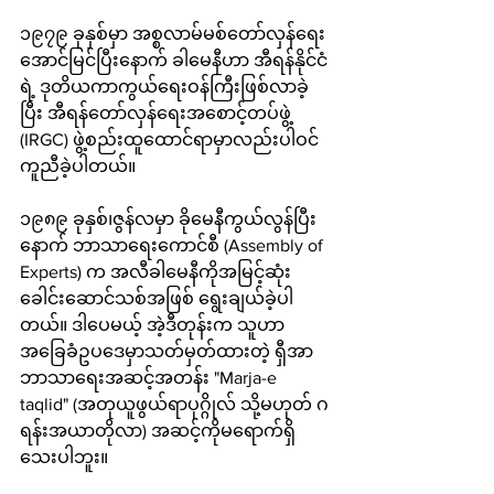
၁၉၇၉ ခုနှစ်မှာ အစ္စလာမ်မစ်တော်လှန်ရေး
အောင်မြင်ပြီးနောက် ခါမေနီဟာ အီရန်နိုင်ငံ
ရဲ့ ဒုတိယကာကွယ်ရေးဝန်ကြီးဖြစ်လာခဲ့
ပြီး အီရန်တော်လှန်ရေးအစောင့်တပ်ဖွဲ့ 
(IRGC) ဖွဲ့စည်းထူထောင်ရာမှာလည်းပါဝင်
ကူညီခဲ့ပါတယ်။ 
၁၉၈၉ ခုနှစ်၊ဇွန်လမှာ ခိုမေနီကွယ်လွန်ပြီး
နောက် ဘာသာရေးကောင်စီ (Assembly of 
Experts) က အလီခါမေနီကိုအမြင့်ဆုံး
ခေါင်းဆောင်သစ်အဖြစ် ရွေးချယ်ခဲ့ပါ
တယ်။ ဒါပေမယ့် အဲ့ဒီတုန်းက သူဟာ
အခြေခံဥပဒေမှာသတ်မှတ်ထားတဲ့ ရှီအာ
ဘာသာရေးအဆင့်အတန်း "Marja-e 
taqlid" (အတုယူဖွယ်ရာပုဂ္ဂိုလ် သို့မဟုတ် ဂ
ရန်းအယာတိုလာ) အဆင့်ကိုမရောက်ရှိ
သေးပါဘူး။ 