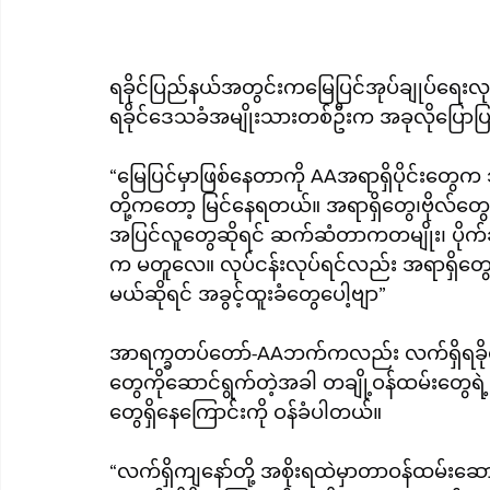
ရခိုင်ပြည်နယ်အတွင်းကမြေပြင်အုပ်ချုပ်ရေးလု
ရခိုင်ဒေသခံအမျိုးသားတစ်ဦးက အခုလိုပြော
“မြေပြင်မှာဖြစ်နေတာကို AAအရာရှိပိုင်းတ
တို့ကတော့ မြင်နေရတယ်။ အရာရှိတွေ၊ဗိုလ်တွေနဲ
အပြင်လူတွေဆိုရင် ဆက်ဆံတာကတမျိုး၊ ပိုက်
က မတူလေ။ လုပ်ငန်းလုပ်ရင်လည်း အရာရှိတွေရဲ
မယ်ဆိုရင် အခွင့်ထူးခံတွေပေါ့ဗျာ”
အာရက္ခတပ်တော်-AAဘက်ကလည်း လက်ရှိရခိုင်ပြည
တွေကိုဆောင်ရွက်တဲ့အခါ တချို့ဝန်ထမ်းတွေရဲ့ 
တွေရှိနေကြောင်းကို ဝန်ခံပါတယ်။
“လက်ရှိကျနော်တို့ အစိုးရထဲမှာတာဝန်ထမ်းဆော