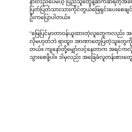
နားလည်ပေမယ့် ပြည်သူတွေနဲ့ဆက်ဆံရတဲ့အခါမှာ
ပြတ်ပြတ်သားသားကိုင်တွယ်ဖြေရှင်းပေးစေခ
ဦးကပြောပါတယ်။
“မြေပြင်မှာတာဝန်ယူထားတဲ့လူတွေကလည်း အဂတိတရ
လိုမဟုတ်ဘဲ ရာထူး၊ အာဏာတွေပြတဲ့သူတွေကိုလ
တယ်။ ကျနော်တို့မျှော်လင့်နေတာက အရင်ကလ
သွားစေဖို့ပါ။ ဒါမှလည်း အခြေခံလူတန်းစားတွေ