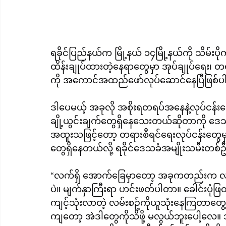
ရခိုင်ပြည်နယ်က မြို့နယ် ၁၄မြို့နယ်ကို သိမ်း
ထိန်းချုပ်ထားတဲ့နေရာတွေမှာ အုပ်ချုပ်ရေး၊ တရ
ကို အကောင်အထည်ဖော်လုပ်ဆောင်နေပြီဖြစ်
ဒါပေမယ့် အခုလို အစိုးရတရပ်အနေနဲ့လုပ်ငန်းတ
ချို့ယွင်းချက်တွေရှိနေသေးတယ်ဆိုတာကို 
အထူးသဖြင့်တော့ တရားစီရင်ရေးလုပ်ငန်းတွ
တွေရှိနေတယ်လို့ ရခိုင်ဒေသခံအမျိုးသမီးတစ
“လက်ရှိ အောက်ခြေမှာတော့ အခုကတည်းက လာ
ပဲ။ မျက်နှာကြီးရာ ဟင်းဖတ်ပါတာ။ ခေါင်း
ကျင့်သုံးလာတဲ့ လမ်းစဥ်ကိုယူသုံးနေကြတာတ
ကျတော့ အဲဒါတွေကိုသိဖို့ မလွယ်ဘူးပေါ့လေ။ 