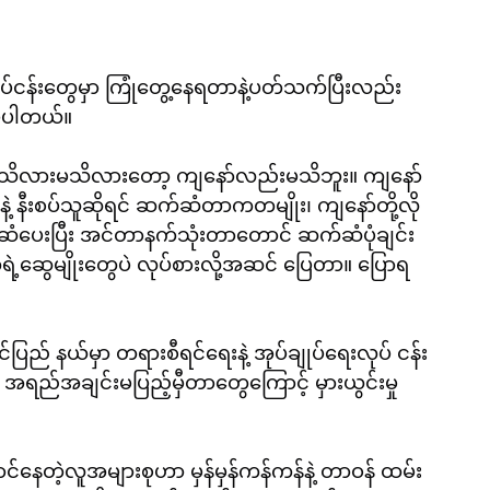
ပ်ငန်းတွေမှာ ကြုံတွေ့နေရတာနဲ့ပတ်သက်ပြီးလည်း 
ပြပါတယ်။
ွေက သိလားမသိလားတော့ ကျနော်လည်းမသိဘူး။ ကျနော်
့ နီးစပ်သူဆိုရင် ဆက်ဆံတာကတမျိုး၊ ကျနော်တို့လို 
ဆံပေးပြီး အင်တာနက်သုံးတာတောင် ဆက်ဆံပုံချင်း
့ဆွေမျိုးတွေပဲ လုပ်စားလို့အဆင် ပြေတာ။ ပြောရ
် နယ်မှာ တရားစီရင်ရေးနဲ့ အုပ်ချုပ်ရေးလုပ် ငန်း
အရည်အချင်းမပြည့်မှီတာတွေကြောင့် မှားယွင်းမှု
င်နေတဲ့လူအများစုဟာ မှန်မှန်ကန်ကန်နဲ့ တာဝန် ထမ်း