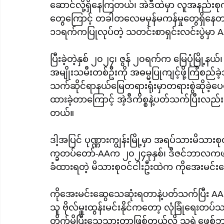
ဆောင်လို့ရှိနေကြတယ်၊ အဲဒီထဲမှာ လူအနည်းစ
တွေကြောင့် တခါတလေမမှန်မကန်မှုတွေရှိနေတာ
၁၁ရက်ကပြုလုပ်တဲ့ သတင်းစာရှင်းလင်းပွဲမှာ A
ပြီးခဲ့တဲ့နှစ် ၂၀၂၄၊ ဇွန် ၂၀ရက်က မြေပုံမြို့န
အမျိုးသမီးတစ်ဦးကို အဓမ္မပြုကျင့်ဖို့ကြံစည
သက်ဆိုင်ရာနယ်မြေတရားရုံးမှာတရားစွဲဆိုခဲ့ပ
ထားခဲ့တာကြောင့် အဲ့ဒီကိစ္စနဲ့ပတ်သက်ပြီးလည်
တယ်။
ဒါ့အပြင် ပုဏ္ဏားကျွန်းမြို့မှာ အရပ်သားမိသားစုဝ
က္ခတပ်တော်-AAက ၂၀၂၄ခုနှစ်၊ ဒီဇင်ဘာလကဖမ
ခံထားရတဲ့ မိသားစုဝင်ငါးဦးထဲက ကိုအေးမင်း
ကိုအေးမင်းဆွေသေဆုံးရတာနဲ့ပတ်သက်ပြီး AA စစ်ဦ
သူ ဗိုလ်မှူးထွန်းမင်းနိုင်ကတော့ လုံခြုံရေး
တိုက်မိပြီးသေသွားတာဖြစ်တယ်လို့ သူ့ရဲ့ဖေ့စ်