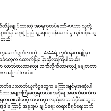
ပိုက်ထိန်းချုပ်ထားတဲ့ အာရက္ခတပ်တော်-AAဟာ သူတို့
ားစီရင်ရေးနဲ့ ပြည်သူ့ရေးရာဝန်ဆောင်မှု လုပ်ငန်းတွေ
ပါတယ်။
ွေဆောင်ရွက်လာတဲ့ ULA/AAရဲ့ လုပ်ငန်းတချို့မှာ 
ဒေသခံတွေက ထောက်ပြပြောဆိုလာကြပါတယ်။ 
ေမှာ လာဘ်စားတာတွေ၊ ဘက်လိုက်တာတွေနဲ့ မမျှတတာ
်ဦးက ပြောပါတယ်။
ဘ်ပေးလာဘ်ယူကိစ္စတွေက မကြားချင်မှအဆုံးပါ
ပုံဖြတ်တာအများကြီးတွေ့ရတယ်။ အစိုးရ အဆက်ဆက်က
ွေ့ရတယ်။ ဒါပေမဲ့ တဖက်မှာ လည်းအထက်ပိုင်းတွေက
အဲ့ဒါကြောင့် အခုအုပ် ချုပ်ရေး တရားစီရင်ရေးဘက်