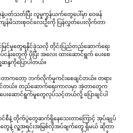
နဲ့ပတ်သတ်ပြီး လူမှုကွန်ယက်တွေပေါ်မှာ ဝေဖန် 
ျန်မိသားစုဝင်လေးဦးကို ပြန်လွှတ်ပေးလိုက်တာ
င်မှုတွေရနိုင်ခဲ့သလို တိုင်းပြည်တည်ဆောက်ရေး
ုပ်ငန်းတွေကို ပိုပြီး အလေး ထားဆောင်ရွက် ပေးစေ
့ဆန္ဒကိုပြောပါတယ်။
ျင်တာကတော့ ဘက်လိုက်မှုကင်းစေချင်တယ်။ တရား
ေချင်တယ်။ တည်ဆောက်ရေးကာလမှာ အဲ့တာတွေက 
ပေးဆောင်ရွက်မူတွေလုပ်သင့်တယ်လို့ ပြောချင်ပါ
စီနဲ့ တိုက်ပွဲတွေဆက်ရှိနေသေးတာကြောင့် အုပ်ချုပ်
ွေနဲ့ လူ့အရင်းအမြစ်လိုအပ်ချက်တွေ ရှိမယ် ဆိုတာ