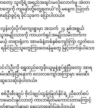
ုကတော့ သူတို့ရဲ့အရည်အချင်းမလုံလောက်မှု အဲတာ
တွေကို ကျနော်တို့တွေ့ရတယ်”လို့ မနေ့က သြဂုတ် 
Aပြောခွင့်ရ ခိုင်သုခက ပြောပါတယ်။
ယ်၊ လွန်းလုံးပိုက်ကျေးရွာမှာ အသက် ၂၄ နှစ်အရွယ် 
်ခဲ့သူအမျိုးသားကို ကာယကံရှင်အမျိုးသမီးဘက်က 
ေမယ့် တရားရုံးက အာမခံနဲ့တစ်နှစ်ကျော်ကြာ လွှတ်ပေး
း ရခိုင်ပြည်သူတွေကြားဝေဖန်မှုတွေ မြင့်တက်ခဲ့ပါသေး
င်ငါးဦးကို ရွှေထည်တွေခိုးယူမှုနဲ့စွပ်စွဲပြီးတော့ အာရ
်းဆီးခဲ့ပြီးနောက် လေးလကျော်အကြာမှာ ဖမ်းဆီး
ဆွေသေဆုံးခဲ့ပါတယ်။
းစီးချုပ် ဗိုလ်ချုပ်ထွန်းမြတ်နိုင်ရဲ့ ညီတော်စပ်
တပ်သားမောင်းနှင်လာတဲ့ ကားဘရိတ်မကောင်းတာကြောင့် 
ဘုတ်စာမျက်နှာမှာ ရေးသားဖော်ပြခဲ့ပါတယ်။