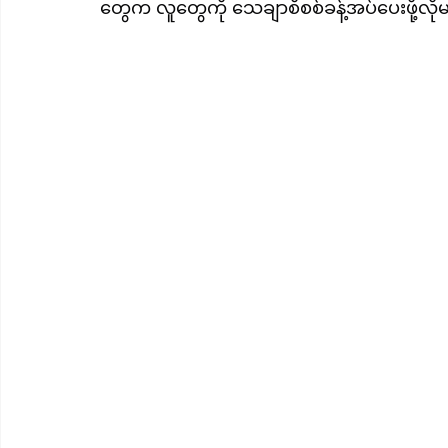
တွေက လူတွေကို သေချာစီစစ်ခန့်အပ်ပေးဖို့လို