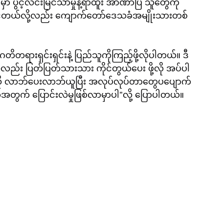
 ပွင့်လင်းမြင်သာမှုနဲ့ရာထူး အာဏာပြ သူတွေကို 
ျင်တယ်လို့လည်း ကျောက်တော်ဒေသခံအမျိုးသားတစ်
ားရှင်းရှင်းနဲ့ ပြည်သူကိုကြည့်ဖို့လိုပါတယ်။ ဒီ
ည်း ပြတ်ပြတ်သားသား ကိုင်တွယ်ပေး ဖို့လို အပ်ပါ
ို လာဘ်ပေးလာဘ်ယူပြီး အလုပ်လုပ်တာတွေပပျောက်
အတွက် ပြောင်းလဲမှုဖြစ်လာမှာပါ”လို့ ပြောပါတယ်။