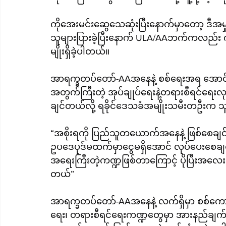
ကိုအေးမင်းဆွေသေဆုံးပြီးနောက်မှာတော့ ဒီအမှု
သူများပြားခဲ့ပြီးနောက် ULA/AAဘက်ကလည်း က
မျိုးရှိခဲ့ပါတယ်။
အာရက္ခတပ်တော်-AAအနေနဲ့ စစ်ရေးအရ အောင်မြ
အတွက်ကြီးတဲ့ အုပ်ချုပ်ရေးနဲ့တရားစီရင်ရေးလ
ချင်တယ်လို့ ရခိုင်ဒေသခံအမျိုးသမီးတဦးက သူ
“အစိုးရကို ပြည်သူတယောက်အနေနဲ့ ဖြစ်စေခ
ဥပဒေပုဒ်မထက်မှာငွေမရှိအောင် လုပ်ပေးစ
အရေးကြီးတဲ့ကဏ္ဍဖြစ်တာကြောင့် ပိုပြီးအလေး
တယ်”
အာရက္ခတပ်တော်-AAအနေနဲ့ လက်ရှိမှာ စစ်ကောင်
ရေး၊ တရားစီရင်ရေးကဏ္ဍတွေမှာ အားနည်ချက်တ