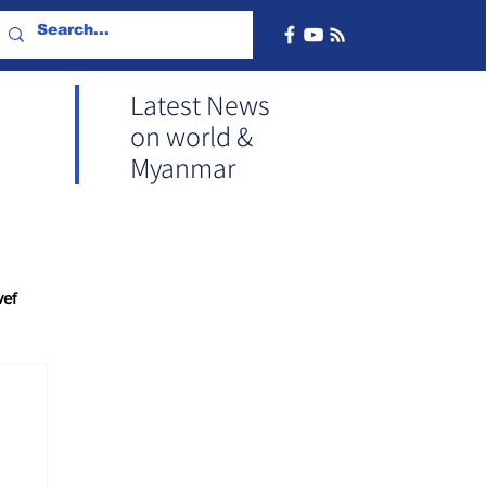
Latest News
on world &
Myanmar
vef