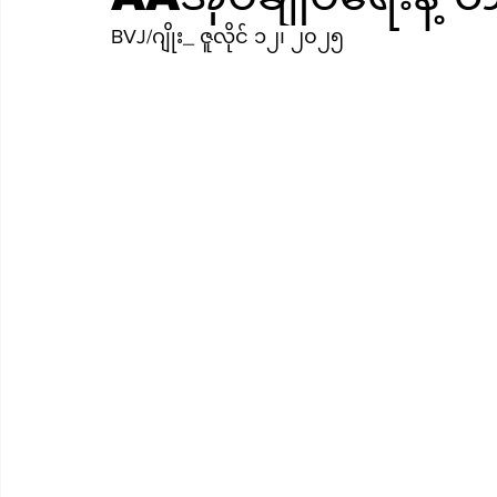
BVJ/ဂျိုး_ ဇူလိုင် ၁၂၊ ၂၀၂၅