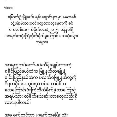
Video
မြောက်ဦးမြိုနယ်၊ ရမ်းချောင်းနားမှာ AAကစစ်
သုံ့ပန်းမိသားစုဝင်တွေထားတဲ့နေရာကို စစ်
ကောင်စီကဂျက်ဖိုက်တာနဲ့ ၂၀၂၅၊ ဇန်နဝါရီ 
၁၈ရက်ကဗုံးကြဲတိုက်ခိုက်မှုကြောင့် သေဆုံးသွား
သူများ။
အာရက္ခတပ်တော်-AAထိန်းချုပ်ထားတဲ့ 
ရခိုင်ပြည်နယ်ထဲက မြို့နယ်တချို့နဲ့ 
ချင်းပြည်နယ်ထဲက ပလက်ဝမြို့နယ်တို့ကို 
ဒီရက်ပိုင်းအတွင်းမှာ စစ်ကောင်စီက
လေကြောင်းဗုံးကြဲတိုက်ခိုက်ခဲ့တာကြောင့် 
အရပ်သား ထိခိုက်သေဆုံးတာတွေလည်းရှိ
လာနေပါတယ်။
အခု စက်တင်ဘာ၂၇ရက်ကစပြီး သုံး