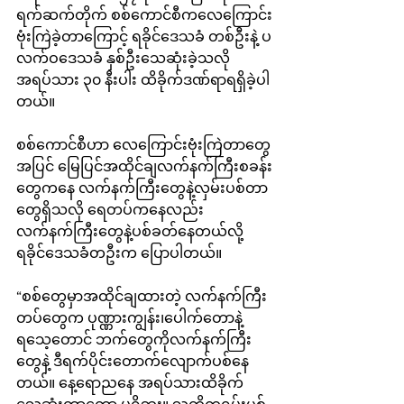
ရက်ဆက်တိုက် စစ်ကောင်စီကလေကြောင်း
ဗုံးကြဲခဲ့တာကြောင့် ရခိုင်ဒေသခံ တစ်ဦးနဲ့ ပ
လက်ဝဒေသခံ နှစ်ဦးသေဆုံးခဲ့သလို 
အရပ်သား ၃၀ နီးပါး ထိခိုက်ဒဏ်ရာရရှိခဲ့ပါ
တယ်။
စစ်ကောင်စီဟာ လေကြောင်းဗုံးကြဲတာတွေ
အပြင် မြေပြင်အထိုင်ချလက်နက်ကြီးစခန်း
တွေကနေ လက်နက်ကြီးတွေနဲ့လှမ်းပစ်တာ
တွေရှိသလို ရေတပ်ကနေလည်း
လက်နက်ကြီးတွေနဲ့ပစ်ခတ်နေတယ်လို့ 
ရခိုင်ဒေသခံတဦးက ပြောပါတယ်။
“စစ်တွေမှာအထိုင်ချထားတဲ့ လက်နက်ကြီး
တပ်တွေက ပုဏ္ဏားကျွန်း၊ပေါက်တောနဲ့ 
ရသေ့တောင် ဘက်တွေကိုလက်နက်ကြီး
တွေနဲ့ ဒီရက်ပိုင်းတောက်လျောက်ပစ်နေ
တယ်။ နေ့ရောညနေ အရပ်သားထိခိုက်