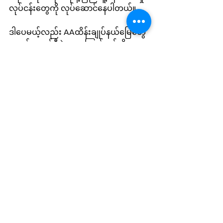
လုပ်ငန်းတွေကို လုပ်ဆောင်နေပါတယ်။
ဒါပေမယ့်လည်း AAထိန်းချုပ်နယ်မြေတွေ
မှာ စစ်ကောင်စီရဲ့လေကြောင်းရန်ကိုကာ
ကွယ်နိုင်ခြင်း မရှိသေးသလို ပြည်သူတွေ
လုံခြုံရေးအတွက် လေကြောင်းအချက်ပေး
စနစ်တွေလည်း ကောင်းကောင်း မွန်မွန်
လုပ်ဆောင်ထားတာမရှိသေးဘူးလို့ ရခိုင်
ဒေသခံတွေက ပြောဆိုကြပါတယ်။
Local News
See All
Recent Posts