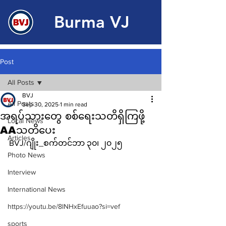
Burma VJ
Post
All Posts
BVJ
All Posts
Sep 30, 2025
1 min read
အရပ်သားတွေ စစ်ရေးသတိရှိကြဖို့
Local News
AAသတိပေး
Articles
BVJ/ဂျိုး_စက်တင်ဘာ ၃၀၊ ၂၀၂၅
Photo News
Interview
International News
https://youtu.be/8lNHxEfuuao?si=vef
sports