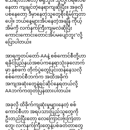
သေဆုံးတာတော့ မရှိဘူး။ သူတို့ကရမ်းပစ်
နေတာ ကျချင်တဲ့နေရာကျဆိုပြီး။ အခုလို 
ပစ်နေတော့ ဒီမှာနေတဲ့သူတွေစိုးရိမ်ကြတာ
ပေါ့။ ဘယ်နေ့များအိပ်နေတဲ့အချိန် ကိုယ့်
အိမ်ကို လက်နက်ကြီးကျမလဲဆိုပြီး 
ကောင်းကောင်းတောင်အိပ်မပျော်ဘူး”လို့
ပြောပါတယ်။
အာရက္ခတပ်တော်-AAနဲ့ စစ်ကောင်စီတို့ဟာ 
ရခိုင်ပြည်နယ်အစပ်ကနေရာသုံးခုလောက်
မှာ နှစ်ဖက် တိုက်ပွဲတွေပြင်းထန်နေသလို 
စစ်ကောင်စီဘက်က အထိအခိုက်
အကျအဆုံးတွေနဲ့ရင်ဆိုင်နေရတယ်လို့ 
AAဘက်ကထုတ်ပြန်ထားပါတယ်။
အခုလို ထိခိုက်ကျဆုံးမှုများနေတဲ့ စစ်
ကောင်စီဟာ အရပ်သားပြည်သူတွေကို
ဦးတည်ပြီးတော့ လေကြောင်းဗုံးကြဲတာ
တွေ၊ လက်နက်ကြီးတွေနဲ့ပစ်ခတ်တာတွေ