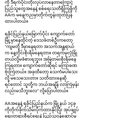
ကို ဒီရက်ပိုင်းတိုးလုပ်လာနေတာကြောင့် 
ပြည်သူတွေအနေနဲ့ စစ်ရေးသတိရှိကြဖို့ကို 
AAက မနေ့ကညမှာတိုက်တွန်းထုတ်ပြန်
ထားပါတယ်။
ရခိုင်ပြည်နယ်မြောက်ပိုင်း ကျောက်တော်
မြို့မှာနေထိုင်တဲ့ ဒေသခံတစ်ဦးကတော့ 
“ကျမတို့ ဒီမှာနေရတာ အသက်အန္တရာယ်
က နေ့တိုင်းစိုးရိမ်နေရတာ။ တရက်မှလုံခြုံ
တယ်လို့မခံစားရဘူး။ အမြဲတမ်းစိုးရိမ်နေ
ကြရတာ။ ကျောက်တော်ဆိုရင် မကြာခဏ
ဗုံးကြဲတယ်။ အခုထိတော့ သေကံမပါသေး
လို့ မသေသေးတာ။ သတိထားနေဆို
ရင်တောင် သူတို့က ဘယ်အချိန် လာကြဲမှန်း
လည်းမသိဘူးလေ” လို့ပြောပါတယ်။
AAအနေနဲ့ ရခိုင်ပြည်နယ်က မြို့နယ် ၁၄ခု
ကိုတိုက်ခိုက်သိမ်းပိုက်ထားနိုင်ပြီး အုပ်ချုပ်
ရေး၊တရားစီရင်ရေးနဲ့ ပြည်သူ့ဝန်ဆောင်မှု