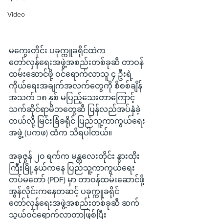
Video
မကွေးတိုင်း ပခုက္ကူခရိုင်ထဲက 
တော်လှန်ရေးအဖွဲ့အစည်းတစ်ခုဆီ တာဝန်
ထမ်းဆောင်ဖို့ ဝင်ရောက်လာသူ ၄ ဦးရဲ့ 
ကိုယ်ရေးအချက်အလက်တွေကို စိစစ်ချိန် 
အသက် ၁၈ နှစ် မပြည့်သေးတာကြောင့် 
သက်ဆိုင်ရာမိဘတွေဆီ ပြန်လည်အပ်နှံခဲ့
တယ်လို့ မြင်းခြံခရိုင် ပြည်သူ့ကာကွယ်ရေး
အဖွဲ့ (ပကဖ) ထံက သိရပါတယ်။
အခုဇွန် ၂၀ ရက်က မန္တလေးတိုင်း နွားထိုး
ကြီးမြို့နယ်ကနေ ပြည်သူ့ကာကွယ်ရေး
တပ်မတော် (PDF) မှာ တာဝန်ထမ်းဆောင်ဖို့ 
အွန်လိုင်းကနေတဆင့် ပခုက္ကူခရိုင် 
တော်လှန်ရေးအဖွဲ့အစည်းတစ်ခုဆီ ဆက်
သွယ်ဝင်ရောက်လာတာဖြစ်ပြီး 