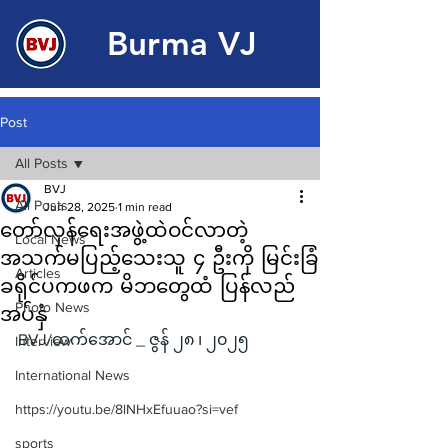
Burma VJ
Post
All Posts
BVJ
All Posts
Jun 28, 2025
1 min read
တော်လှန်ရေးအဖွဲ့ထဲဝင်လာတဲ့
Local News
အသက်မပြည့်သေးသူ ၄ ဦးကို မြင်းခြံ
Articles
ခရိုင်ပကဖက မိဘတွေထံ ပြန်လည်
Photo News
အပ်နှံ
BVJ/ထက်အောင် _ ဇွန် ၂၈ ၊ ၂၀၂၅
Interview
International News
https://youtu.be/8lNHxEfuuao?si=vef
sports