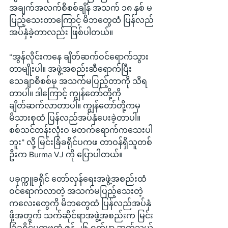
အချက်အလက်စိစစ်ချိန် အသက် ၁၈ နှစ် မ
ပြည့်သေးတာကြောင့် မိဘတွေထံ ပြန်လည်
အပ်နှံခဲ့တာလည်း ဖြစ်ပါတယ်။
“အွန်လိုင်းကနေ ချိတ်ဆက်ဝင်ရောက်သွား
တာမျိုးပါ။ အဖွဲ့အစည်းဆီရောက်ပြီး 
သေချာစိစစ်မှ အသက်မပြည့်တာကို သိရ
တာပါ။ ဒါကြောင့် ကျွန်တော်တို့ကို 
ချိတ်ဆက်လာတာပါ။ ကျွန်တော်တို့ကမှ 
မိသားစုထံ ပြန်လည်အပ်နှံပေးခဲ့တာပါ။ 
စစ်သင်တန်းလုံးဝ မတက်ရောက်ကသေးပါ
ဘူး” လို့ မြင်းခြံခရိုင်ပကဖ တာဝန်ရှိသူတစ်
ဦးက Burma VJ ကို ပြောပါတယ်။
ပခုက္ကူခရိုင် တော်လှန်ရေးအဖွဲ့အစည်းထံ 
ဝင်ရောက်လာတဲ့ အသက်မပြည့်သေးတဲ့ 
ကလေးတွေကို မိဘတွေထံ ပြန်လည်အပ်နှံ
ဖို့အတွက် သက်ဆိုင်ရာအဖွဲ့အစည်းက မြင်း
ခြံခရိုင်ပကဖထံ ဇွန် ၂၆ ရက်မှာ ဆက်သွယ်