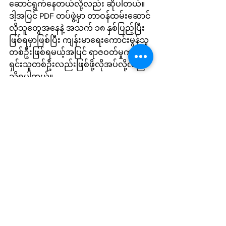
ဆောင်ရွက်နေတယ်လို့လည်း ဆိုပါတယ်။ 
ဒါ့အပြင် PDF တပ်ဖွဲ့မှာ တာဝန်ထမ်းဆောင်
လိုသူတွေအနေနဲ့ အသက် ၁၈ နှစ်ပြည့်ပြီး
ဖြစ်ရမှာဖြစ်ပြီး ကျန်းမာရေးကောင်းမွန်သူ
တစ်ဦးဖြစ်ရမယ့်အပြင် ရာဇဝတ်မှုကင်း
ရှင်းသူတစ်ဦးလည်းဖြစ်ဖို့လိုအပ်လို့လည်း 
သိရပါတယ်။
Local News
See All
Recent Posts