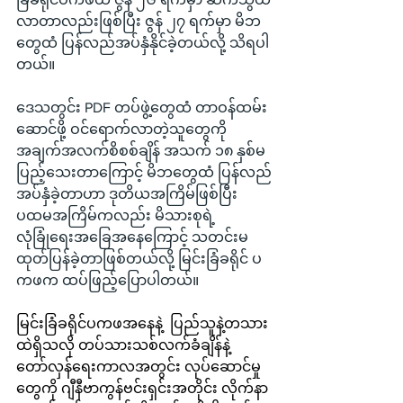
လာတာလည်းဖြစ်ပြီး ဇွန် ၂၇ ရက်မှာ မိဘ
တွေထံ ပြန်လည်အပ်နှံနိုင်ခဲ့တယ်လို့ သိရပါ
တယ်။
ဒေသတွင်း PDF တပ်ဖွဲ့တွေထံ တာဝန်ထမ်း
ဆောင်ဖို့ ဝင်ရောက်လာတဲ့သူတွေကို 
အချက်အလက်စိစစ်ချိန် အသက် ၁၈ နှစ်မ
ပြည့်သေးတာကြောင့် မိဘတွေထံ ပြန်လည်
အပ်နှံခဲ့တာဟာ ဒုတိယအကြိမ်ဖြစ်ပြီး 
ပထမအကြိမ်ကလည်း မိသားစုရဲ့ 
လုံခြုံရေးအခြေအနေကြောင့် သတင်းမ
ထုတ်ပြန်ခဲ့တာဖြစ်တယ်လို့ မြင်းခြံခရိုင် ပ
ကဖက ထပ်ဖြည့်ပြောပါတယ်။
မြင်းခြံခရိုင်ပကဖအနေနဲ့  ပြည်သူနဲ့တသား
ထဲရှိသလို တပ်သားသစ်လက်ခံချိန်နဲ့ 
တော်လှန်ရေးကာလအတွင်း လုပ်ဆောင်မှု
တွေကို ဂျီနီဗာကွန်ဗင်းရှင်းအတိုင်း လိုက်နာ