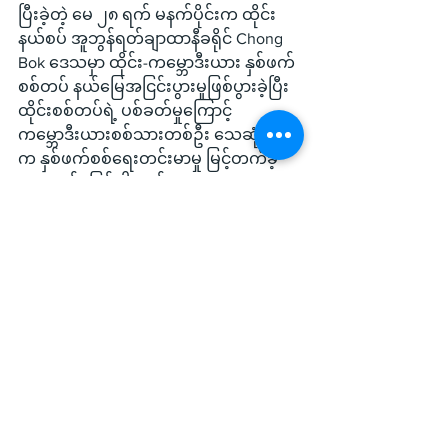
ပြီးခဲ့တဲ့ မေ ၂၈ ရက် မနက်ပိုင်းက ထိုင်း
နယ်စပ် အူဘွန်ရတ်ချာထာနီခရိုင် Chong 
Bok ဒေသမှာ ထိုင်း-ကမ္ဘောဒီးယား နှစ်ဖက်
စစ်တပ် နယ်မြေအငြင်းပွားမှုဖြစ်ပွားခဲ့ပြီး 
ထိုင်းစစ်တပ်ရဲ့ ပစ်ခတ်မှုကြောင့် 
ကမ္ဘောဒီးယားစစ်သားတစ်ဦး သေဆုံးခဲ့ရာ
က နှစ်ဖက်စစ်ရေးတင်းမာမှု မြင့်တက်ခဲ့
တာလည်း ဖြစ်ပါတယ်။
International News
See All
Recent Posts