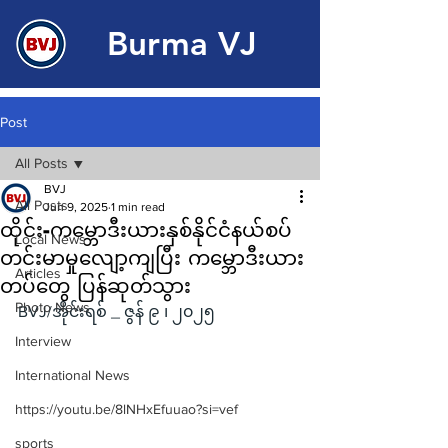
Burma VJ
Post
All Posts
BVJ
All Posts
Jun 9, 2025
1 min read
ထိုင်း-ကမ္ဘောဒီးယားနှစ်နိုင်ငံနယ်စပ်
Local News
တင်းမာမှုလျော့ကျပြီး ကမ္ဘောဒီးယား
Articles
တပ်တွေ ပြန်ဆုတ်သွား
Photo News
BVJ/အိုင်းရစ် _ ဇွန် ၉ ၊ ၂၀၂၅
Interview
International News
https://youtu.be/8lNHxEfuuao?si=vef
sports