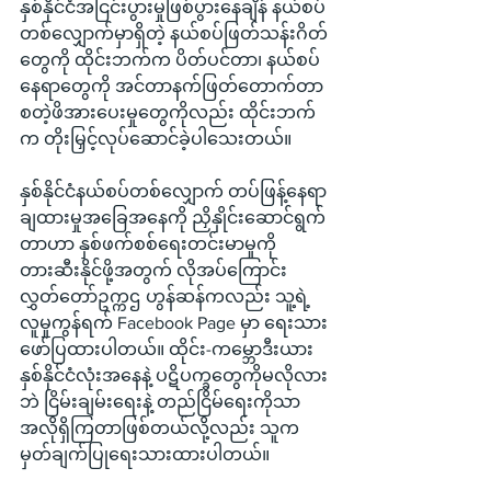
နှစ်နိုင်ငံအငြင်းပွားမှုဖြစ်ပွားနေချိန် နယ်စပ်
တစ်လျှောက်မှာရှိတဲ့ နယ်စပ်ဖြတ်သန်းဂိတ်
တွေကို ထိုင်းဘက်က ပိတ်ပင်တာ၊ နယ်စပ်
နေရာတွေကို အင်တာနက်ဖြတ်တောက်တာ 
စတဲ့ဖိအားပေးမှုတွေကိုလည်း ထိုင်းဘက်
က တိုးမြှင့်လုပ်ဆောင်ခဲ့ပါသေးတယ်။
နှစ်နိုင်ငံနယ်စပ်တစ်လျှောက် တပ်ဖြန့်နေရာ
ချထားမှုအခြေအနေကို ညှိနှိုင်းဆောင်ရွက်
တာဟာ နှစ်ဖက်စစ်ရေးတင်းမာမှုကို 
တားဆီးနိုင်ဖို့အတွက် လိုအပ်ကြောင်း 
လွှတ်တော်ဥက္ကဌ ဟွန်ဆန်ကလည်း သူ့ရဲ့
လူမှုကွန်ရက် Facebook Page မှာ ရေးသား
ဖော်ပြထားပါတယ်။ ထိုင်း-ကမ္ဘောဒီးယား 
နှစ်နိုင်ငံလုံးအနေနဲ့ ပဋိပက္ခတွေကိုမလိုလား
ဘဲ ငြိမ်းချမ်းရေးနဲ့ တည်ငြိမ်ရေးကိုသာ 
အလိုရှိကြတာဖြစ်တယ်လို့လည်း သူက 
မှတ်ချက်ပြုရေးသားထားပါတယ်။