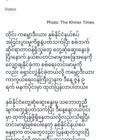
Video
Photo: The Khmer Times
ထိုင်း-ကမ္ဘောဒီးယား နှစ်နိုင်ငံနယ်စပ်
အငြင်းပွားမှုကိစ္စနဲ့ပတ်သက်ပြီး စစ်ဘက်
ဆိုင်ရာတာဝန်ရှိသူတွေ တွေ့ဆုံဆွေးနွေးခဲ့
ပြီးနောက် နယ်စပ်တင်းမာမှုအခြေအနေကို 
လျှော့ချနိုင်ခဲ့ကာ စစ်ရေးတင်းမာမှုကို
လည်း ရှောင်လွှဲနိုင်ခဲ့တယ်လို့ ကမ္ဘောဒီးယား
ကာကွယ်ရေးဝန်ကြီးဌာနက ဒီနေ့ ဇွန် ၉ 
ရက် မနက်ပိုင်းမှာ ထုတ်ပြန်လာပါတယ်။
နှစ်နိုင်ငံတွေ့ဆုံဆွေးနွေးမှု သဘောတူညီ
ချက်တွေနဲ့ပတ်သက်ပြီး ဒီနေ့နေ့လယ်ပိုင်း
မှာ ထုတ်ပြန်ဖို့ရှိနေတယ်လို့လည်းသိရပြီး 
တင်းမာမှုဖြစ်ပေါ်နေတဲ့ နှစ်နိုင်ငံနယ်စပ်
နေရာက တပ်တွေလည်း ပြန်ဆုတ်သွားပြီ
ဖြစ်တယ်လို့ ကမ္ဘောဒီးယားသတင်းဌာန 