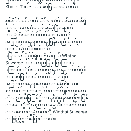
Khmer Times က ဖော်ပြထားပါတယ်။
နှစ်နိုင်ငံ စစ်ဘက်ဆိုင်ရာထိပ်တန်းတာဝန်ရှိ
သူတွေ တွေ့ဆုံဆွေးနွေးခဲ့ပြီးနောက် 
ကမ္ဘောဒီးယားစစ်တပ်တွေ လက်ရှိ
အငြင်းပွားနေရာကနေ ပြန်လည်ဆုတ်ခွာ
သွားပြီလို့ ထိုင်းစစ်တပ် 
ပြောရေးဆိုခွင့်ရှိသူ ဗိုလ်ချုပ် Winthai 
Suwaree က အတည်ပြုပြောကြားခဲ့
ကြောင်း ထိုင်းသတင်းဌာန ဘန်ကောက်ပို့စ်
က ဖော်ပြထားပါတယ်။ ဒါ့အပြင် 
အငြင်းပွားနေရာတွေမှာ ကမ္ဘောဒီးယား
စစ်တပ် တူးထားတဲ့ ကတုတ်ကျင်းတူးတွေ
ကိုလည်း မြေပြန်ဖို့ကာ နဂိုပုံမှန်အတိုင်း ပြန်
ထားပေးဖို့ကိုလည်း ကမ္ဘောဒီးယားစစ်တပ်
က သဘောတူခဲ့တယ်လို့ Winthai Suwaree 
က ဖြည့်စွက်ပြောပါတယ်။