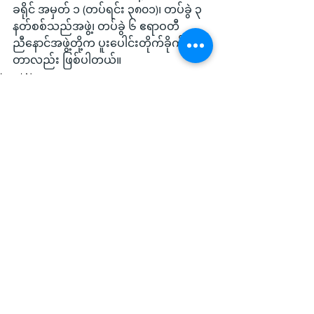
ခရိုင် အမှတ် ၁ (တပ်ရင်း ၃၈၀၁)၊ တပ်ခွဲ ၃ 
နတ်စစ်သည်အဖွဲ့၊ တပ်ခွဲ ၆ ဧရာဝတီ
ညီနောင်အဖွဲ့တို့က ပူးပေါင်းတိုက်ခိုက်ခဲ့ကြ
တာလည်း ဖြစ်ပါတယ်။
Local News
See All
Recent Posts