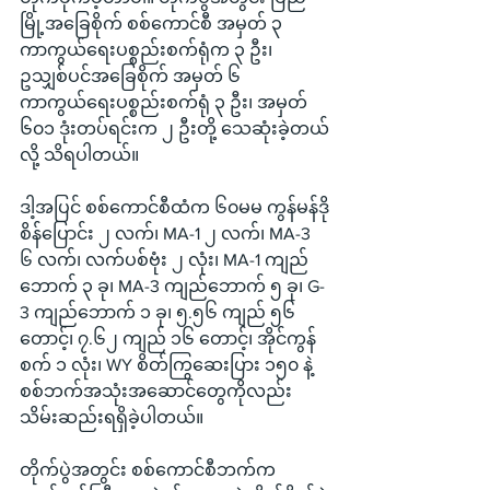
မြို့အခြေစိုက် စစ်ကောင်စီ အမှတ် ၃ 
ကာကွယ်ရေးပစ္စည်းစက်ရုံက ၃ ဦး၊ 
ဥသျှစ်ပင်အခြေစိုက် အမှတ် ၆ 
ကာကွယ်ရေးပစ္စည်းစက်ရုံ ၃ ဦး၊ အမှတ် 
၆၀၁ ဒုံးတပ်ရင်းက ၂ ဦးတို့ သေဆုံးခဲ့တယ်
လို့ သိရပါတယ်။
ဒါ့အပြင် စစ်ကောင်စီထံက ၆၀မမ ကွန်မန်ဒို
စိန်ပြောင်း ၂ လက်၊ MA-1 ၂ လက်၊ MA-3 
၆ လက်၊ လက်ပစ်ဗုံး ၂ လုံး၊ MA-1 ကျည်
ဘောက် ၃ ခု၊ MA-3 ကျည်ဘောက် ၅ ခု၊ G-
3 ကျည်ဘောက် ၁ ခု၊ ၅.၅၆ ကျည် ၅၆ 
တောင့်၊ ၇.၆၂ ကျည် ၁၆ တောင့်၊ အိုင်ကွန်
စက် ၁ လုံး၊ WY စိတ်ကြွဆေးပြား ၁၅၀ နဲ့ 
စစ်ဘက်အသုံးအဆောင်တွေကိုလည်း 
သိမ်းဆည်းရရှိခဲ့ပါတယ်။
တိုက်ပွဲအတွင်း စစ်ကောင်စီဘက်က 