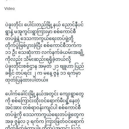
Video
ပဲခူးတိုင်း ပေါင်းတည်မြို့နယ် ညောင်နီပင်
ရွာနဲ့ မအူကွင်းရွာကြားမှာ စစ်ကောင်စီ
တပ်ဖွဲ့နဲ့ ဒေသကာကွယ်ရေးတပ်ဖွဲ့တို့ 
တိုက်ပွဲဖြစ်ပွားခဲ့ပြီး စစ်ကောင်စီဘက်က 
၁၁ ဦး သေဆုံးကာ လက်နက်ခဲယမ်းအချို့
ကိုလည်း သိမ်းဆည်းရရှိခဲ့တယ်လို့ 
ပဲခူးတိုင်းစစ်ဌာန အမှတ် ၂၁ ဗျူဟာ ပြည်
ခရိုင် တပ်ရင်း ၂ က မနေ့ ဇွန် ၁၁ ရက်မှာ 
ထုတ်ပြန်ထားပါတယ်။
ပေါက်ခေါင်းမြို့နယ်အတွင်း ကျေးရွာတွေ
ကို စစ်ကြောင်းထိုးဝင်ရောက်မီးရှို့နေတဲ့ 
အင်အား တစ်ရာဝန်းကျင်ပါ စစ်ကောင်စီ
တပ်ဖွဲ့ကို ဒေသကာကွယ်ရေးတပ်ဖွဲ့တွေက 
အခု ဇွန်လ ၃ ရက်က ကြားဖြတ်ဝင်ရောက်
တိုက်ခိုက်ခဲ့တာပါ။ တိုက်ပွဲအတွင်း ပြည်