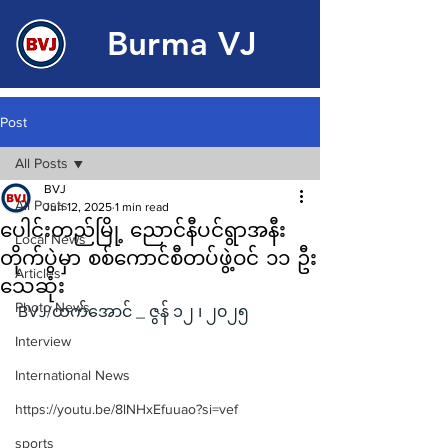
Burma VJ
Post
All Posts
BVJ
All Posts
Jun 12, 2025
1 min read
ပေါင်းတည်မြို့ ညောင်နီပင်ရွာအနီး
Local News
တိုက်ပွဲမှာ စစ်ကောင်စီတပ်ဖွဲ့ဝင် ၁၁ ဦး
Articles
သေဆုံး
Photo News
BVJ/ထက်အောင် _ ဇွန် ၁၂ ၊ ၂၀၂၅
Interview
International News
https://youtu.be/8lNHxEfuuao?si=vef
sports