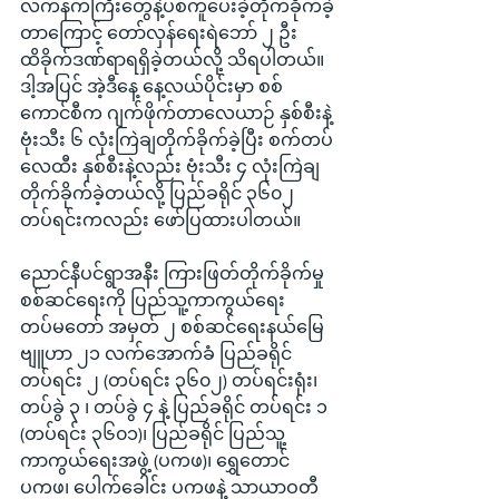
လက်နက်ကြီးတွေနဲ့ပစ်ကူပေးခဲ့တိုက်ခိုက်ခဲ့
တာကြောင့် တော်လှန်ရေးရဲဘော် ၂ ဦး 
ထိခိုက်ဒဏ်ရာရရှိခဲ့တယ်လို့ သိရပါတယ်။ 
ဒါ့အပြင် အဲ့ဒီနေ့ နေ့လယ်ပိုင်းမှာ စစ်
ကောင်စီက ဂျက်ဖိုက်တာလေယာဉ် နှစ်စီးနဲ့ 
ဗုံးသီး ၆ လုံးကြဲချတိုက်ခိုက်ခဲ့ပြီး စက်တပ်
လေထီး နှစ်စီးနဲ့လည်း ဗုံးသီး ၄ လုံးကြဲချ
တိုက်ခိုက်ခဲ့တယ်လို့ ပြည်ခရိုင် ၃၆၀၂ 
တပ်ရင်းကလည်း ဖော်ပြထားပါတယ်။
ညောင်နီပင်ရွာအနီး ကြားဖြတ်တိုက်ခိုက်မှု
စစ်ဆင်ရေးကို ပြည်သူ့ကာကွယ်ရေး
တပ်မတော် အမှတ် ၂ စစ်ဆင်ရေးနယ်မြေ 
ဗျူဟာ ၂၁ လက်အောက်ခံ ပြည်ခရိုင်
တပ်ရင်း ၂ (တပ်ရင်း ၃၆၀၂) တပ်ရင်းရုံး၊ 
တပ်ခွဲ ၃ ၊ တပ်ခွဲ ၄ နဲ့ ပြည်ခရိုင် တပ်ရင်း ၁ 
(တပ်ရင်း ၃၆၀၁)၊ ပြည်ခရိုင် ပြည်သူ့
ကာကွယ်ရေးအဖွဲ့ (ပကဖ)၊ ရွှေတောင် 
ပကဖ၊ ပေါက်ခေါင်း ပကဖနဲ့ သာယာဝတီ