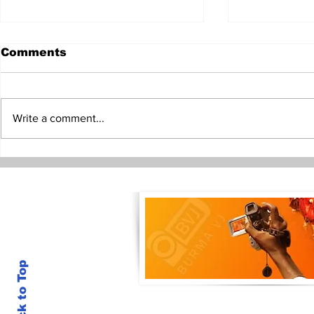
Comments
Write a comment...
ရေကြည်နဲ့သာပေါင်းမှာ စစ်တပ်
ဒေါ်အောင်ဆ
နဲ့အေအေ နှစ်ရက်ဆက်
နဲ့ICRCတွေ့ဆု
တိုက်တိုက်ပွဲပြင်းထန်ခဲ့
NLDအသိအမှ
Back to Top