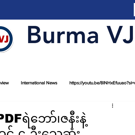
Burma VJ
rview
International News
https://youtu.be/8lNHxEfuuao?si=
DFရဲဘော်၊ဇနီးနဲ့
 ၄ ဦးသေဆုံး