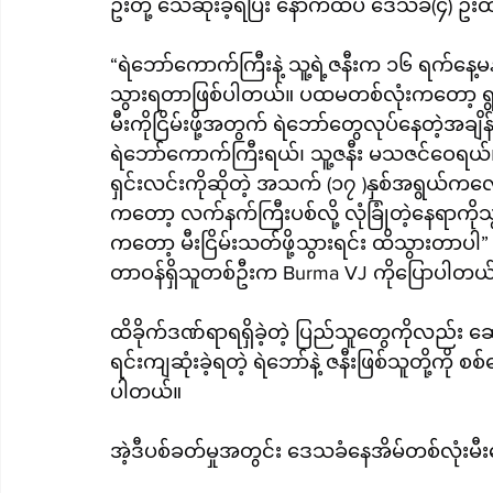
ဦးတို့ သေဆုံးခဲ့ရပြီး နောက်ထပ် ဒေသခံ(၄) ဦးထ
“ရဲဘော်ကောက်ကြီးနဲ့ သူ့ရဲ့ဇနီးက ၁၆ ရက်နေ့
သွားရတာဖြစ်ပါတယ်။ ပထမတစ်လုံးကတော့ ရွာထဲ
မီးကိုငြိမ်းဖို့အတွက် ရဲဘော်တွေလုပ်နေတဲ့အခ
ရဲဘော်ကောက်ကြီးရယ်၊ သူ့ဇနီး မသဇင်ဝေရယ
ရှင်းလင်းကိုဆိုတဲ့ အသက် (၁၇ )နှစ်အရွယ်
ကတော့ လက်နက်ကြီးပစ်လို့ လုံခြုံတဲ့နေရာကိုသ
ကတော့ မီးငြိမ်းသတ်ဖို့သွားရင်း ထိသွားတာပါ” 
တာဝန်ရှိသူတစ်ဦးက Burma VJ ကိုပြောပါတယ
ထိခိုက်ဒဏ်ရာရရှိခဲ့တဲ့ ပြည်သူတွေကိုလည်း 
ရင်းကျဆုံးခဲ့ရတဲ့ ရဲဘော်နဲ့ ဇနီးဖြစ်သူတို့ကို စ
ပါတယ်။
အဲ့ဒီပစ်ခတ်မှုအတွင်း ဒေသခံနေအိမ်တစ်လုံးမီ