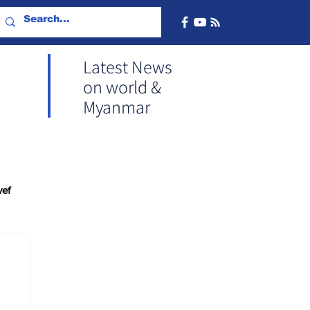
Latest News
on world &
Myanmar
vef