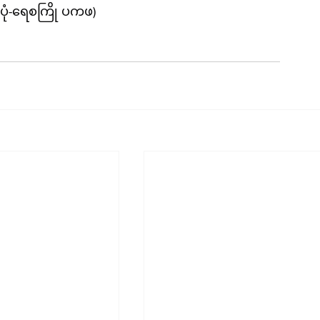
ပုံ-ရေစကြို ပကဖ)