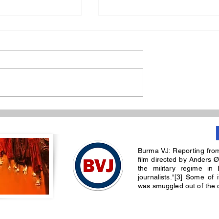
န်းစုကြည်
တရုတ်အစိုးရသြဇာလွှမ်းဖို့
ံမှု
ကြိုးပမ်းနေတာတွေကို ချက်
Burma VJ: Reporting fro
တ်ပြု
ခြင်းရပ်တန့်ဖို့ မြန်မာစစ်
film directed by Anders Ø
the military regime in 
အာဏာရှင်ဆန့်ကျင်ရေး
journalists."[3] Some of
was smuggled out of the co
အင်အားစုတွေ စာပို့