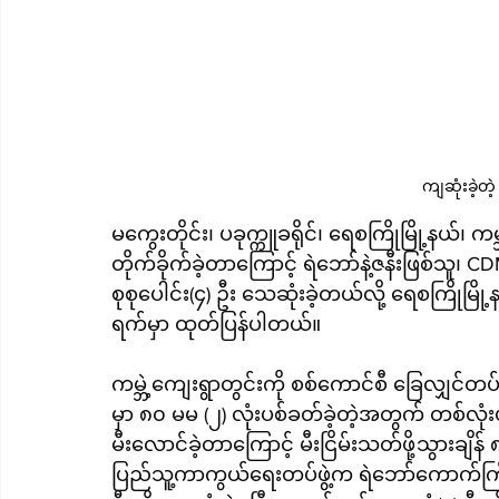
ကျဆုံးခဲ့တ
မကွေးတိုင်း၊ ပခုက္ကူခရိုင်၊ ရေစကြိုမြို့နယ်၊ 
တိုက်ခိုက်ခဲ့တာကြောင့် ရဲဘော်နဲ့ဇနီးဖြစ်သူ
စုစုပေါင်း(၄) ဦး သေဆုံးခဲ့တယ်လို့ ရေစကြိုမြို
ရက်မှာ ထုတ်ပြန်ပါတယ်။
ကမ္ဘဲ့ကျေးရွာတွင်းကို စစ်ကောင်စီ ခြေလျှင်
မှာ ၈၀ မမ (၂) လုံးပစ်ခတ်ခဲ့တဲ့အတွက် တစ်လု
မီးလောင်ခဲ့တာကြောင့် မီးငြိမ်းသတ်ဖို့သွားခ
ပြည်သူ့ကာကွယ်ရေးတပ်ဖွဲ့က ရဲဘော်ကောက်ကြီ