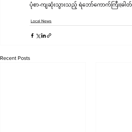
ပုံစာ-ကျဆုံးသွားသည့် ရဲဘော်ကောက်ကြီး(ဓါတ်
Local News
Recent Posts