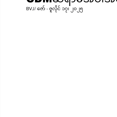
BVJ/ ဇော် - ဇူလိုင် ၁၇၊ ၂၀၂၅