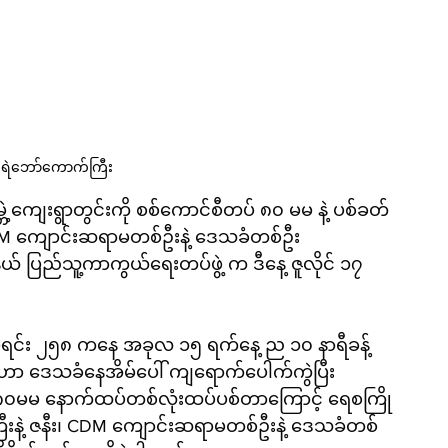
ဲ့ ရဲဘော်ကောက်ကြီး
ကမ္ဘဲ့ကျေးရွာတွင်းကို စစ်ကောင်စီတပ် ၈၀ မမ နဲ့ ပစ်ခတ်
၊ CDM ကျောင်းဆရာမတစ်ဦးနဲ့ ဒေသခံတစ်ဦး 
့နယ် ပြည်သူ့ကာကွယ်ရေးတပ်ဖွဲ့ က ဒီနေ့ ဇူလိုင် ၁၇ 
တပ်ရင်း ၂၅၈ ကနေ အခုလ ၁၅ ရက်နေ့ ည ၁၀ နာရီခန့်
ံးဟာ ဒေသခံနေအိမ်ပေါ် ကျရောက်ပေါက်ကွဲပြီး 
ျိန် ၈၀မမ နောက်ထပ်တစ်လုံးထပ်ပစ်တာကြောင့် ရေစကြို
းနဲ့ ဇနီး၊ CDM ကျောင်းဆရာမတစ်ဦးနဲ့ ဒေသခံတစ်