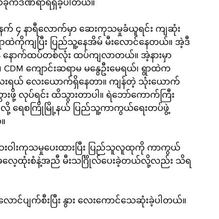
ိခိုက်ဒဏ်ရာရရှိခဲ့ပါတယ်။
မနက် ၄ နာရီလောက်မှာ ဆေးကုသမှုခံယူရင်း ကျဆုံး
ကိုကျပြီး ပြည်သူ့နေအိမ် မီးလောင်နေတယ်။ အဲ့ဒီ
ျိန် နောက်ထပ်တစ်လုံး ထပ်ကျလာတယ်။ အဲ့နားမှာ 
်၊ CDM ကျောင်းဆရာမ မနွေဦးမေရယ်၊ ရွာထဲက 
ကလေးရယ် လေးယောက်ရှိနေတာ။ ကျန်တဲ့ သုံးယောက်
ွားဖို့ လုပ်ရင်း ထိသွားတာပါ။ ရဲဘော်ကောက်ကြီး
လို့ ရေစကြိုမြို့နယ် ပြည်သူ့ကာကွယ်ရေးတပ်ဖွဲ့ 
်။
ဆေးဝါးကုသမှုပေးထားပြီး ပြည်သူလူထုကို ကာကွယ်
စ်ဓလေ့ထုံးစံနဲ့အညီ မီးသင်္ဂြိုလ်ပေးခဲ့တယ်လို့လည်း သိရ
းလောင်ပျက်စီးပြီး နွား လေးကောင်သေဆုံးခဲ့ပါတယ်။