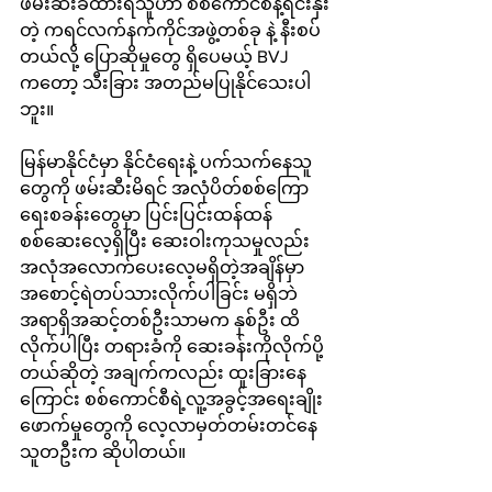
ဖမ်းဆီးခံထားရသူဟာ စစ်ကောင်စီနဲ့ရင်းနှီး
တဲ့ ကရင်လက်နက်ကိုင်အဖွဲ့တစ်ခု နဲ့ နီးစပ်
တယ်လို့ ပြောဆိုမှုတွေ ရှိပေမယ့် BVJ 
ကတော့ သီးခြား အတည်မပြုနိုင်သေးပါ
ဘူး။ 
မြန်မာနိုင်ငံမှာ နိုင်ငံရေးနဲ့ ပက်သက်နေသူ
တွေကို ဖမ်းဆီးမိရင် အလုံပိတ်စစ်ကြော
ရေးစခန်းတွေမှာ ပြင်းပြင်းထန်ထန် 
စစ်ဆေးလေ့ရှိပြီး ဆေးဝါးကုသမှုလည်း 
အလုံအလောက်ပေးလေ့မရှိတဲ့အချိန်မှာ 
အစောင့်ရဲတပ်သားလိုက်ပါခြင်း မရှိဘဲ 
အရာရှိအဆင့်တစ်ဦးသာမက နှစ်ဦး ထိ
လိုက်ပါပြီး တရားခံကို ဆေးခန်းကိုလိုက်ပို့
တယ်ဆိုတဲ့ အချက်ကလည်း ထူးခြားနေ
ကြောင်း စစ်ကောင်စီရဲ့လူ့အခွင့်အရေးချိုး
ဖောက်မှုတွေကို လေ့လာမှတ်တမ်းတင်နေ
သူတဦးက ဆိုပါတယ်။ 