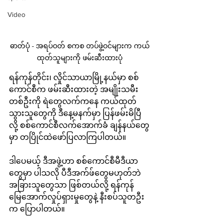
Video
ဓာတ်ပုံ - အရပ်ဝတ် စကစ တပ်ဖွဲ့ဝင်များက ကယ်
ထုတ်သူများကို ဖမ်းဆီးထားပုံ
ရန်ကုန်တိုင်း၊ လှိုင်သာယာမြို့နယ်မှာ စစ်
ကောင်စီက ဖမ်းဆီးထားတဲ့ အမျိုးသမီး
တစ်ဦးကို ရဲတွေလက်ကနေ ကယ်ထုတ်
သွားသူတွေကို ဒီနေ့မနက်မှာ ပြန်ဖမ်းမိပြီ
လို့ စစ်ကောင်စီလက်အောက်ခံ ချန်နယ်တွေ
မှာ တပြိုင်ထဲဖော်ပြလာကြပါတယ်။ 
ဒါပေမယ့် ဒီအဖွဲ့ဟာ စစ်ကောင်စီမီဒီယာ
တွေမှာ ပါသလို ပီဒီအက်ဖ်တွေမဟုတ်ဘဲ 
အခြားသူတွေသာ ဖြစ်တယ်လို့ ရန်ကုန်
မြေအောက်လှုပ်ရှားမှုတွေနဲ့ နီးစပ်သူတဦး
က ပြောပါတယ်။  