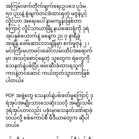
အကြမ်းဖက်တိုက်ဖျက်ရေးဥပဒေ ပုဒ်မ 
၅၀ (ည)နဲ့ စွဲချက်တင်ခံထားရတဲ့ မဇွန်ပွင့်
လှိုင်ဟာ အရေးပေါ် နာမကျန်းဖြစ်တာ
ကြောင့် လှိုင်သာယာမြို့နယ်ဆေးရုံကို ဒုရဲ
အုပ်နှစ်ယောက်နဲ့ မနေ့က ည ၇ နာရီခွဲ 
အချိန် ခေါ်ဆောင်လာချိန်မှာ စက်မှုဇုန် ၂ ၊ 
မင်းကြီးမဟာမင်းခေါင်လမ်းထိပ်အရောက်
မှာ အသင့်စောင့်နေတဲ့ သူတွေက ရဲတွေကို
သေနတ်နဲ့ပစ်ပြီး ဖမ်းဆီးခံထားရသူကို 
ကားနဲ့တင်ဆောင် ကယ်ထုတ်သွားတာဖြစ်
ပါတယ်။ 
PDF အဖွဲ့တွေ သေနတ်နဲ့ပစ်ခတ်မှုကြောင့် ဒု
ရဲအုပ်အမျိုးသားသေဆုံးသလို အမျိုးသမီး
ဒုရဲအုပ်ဟာလည်း ပခုံးမှာသေနတ်ဒဏ်ရာခဲ့
တယ်လို့ စစ်ကောင်စီ မီဒီယာတွေက ဆိုပါ
တယ်။ 