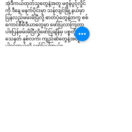
အဲ့ဒီကယ်ထုတ်သူတွေနဲ့အတူ မဇွန်ပွင့်လှိုင်
ကို ဒီနေ့ မနက်ပိုင်းမှာ သန်လျင်မြို့နယ်မှာ 
ပြန်လည်ဖမ်းမိပြီလို့ ဓာတ်ပုံတွေနဲ့တကွ စစ်
ကောင်စီမီဒီယာတွေမှာ ဖော်ပြလာကြတာ
ပါ။ပြန်ဖမ်းမိပြီလို့ဖော်ပြချိန်မှ ပစ္စတို
သေနတ် နှစ်လက်၊ ကျည်ဆံတွေနဲ့အတူ
ပါဝင်တယ်လို့ ဖော်ပြပါတယ်။
Local News
See All
Recent Posts