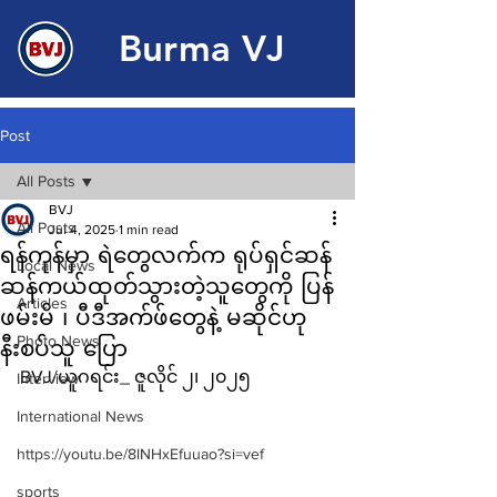
Burma VJ
Post
All Posts
BVJ
All Posts
Jul 4, 2025
1 min read
ရန်ကုန်မှာ ရဲတွေလက်က ရုပ်ရှင်ဆန်
Local News
ဆန်ကယ်ထုတ်သွားတဲ့သူတွေကို ပြန်
Articles
ဖမ်းမိ ၊ ပီဒီအက်ဖ်တွေနဲ့ မဆိုင်ဟု
Photo News
နီးစပ်သူ ပြော
BVJ/ယူဂရင်း_ ဇူလိုင် ၂၊ ၂၀၂၅ 
Interview
International News
https://youtu.be/8lNHxEfuuao?si=vef
sports