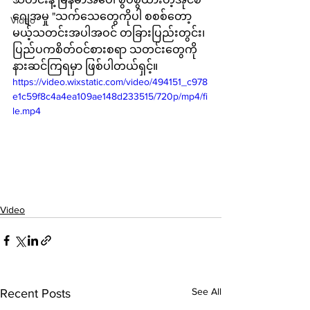
ဂျေအမှု "သက်သေတွေကိုပါ စစစ်တော့
Video
မယ့်သတင်းအပါအဝင် တခြားပြည်းတွင်း၊
ပြည်ပကစိတ်ဝင်စားစရာ သတင်းတွေကို
နားဆင်ကြရမှာ ဖြစ်ပါတယ်ရှင့်။
https://video.wixstatic.com/video/494151_c978
e1c59f8c4a4ea109ae148d233515/720p/mp4/fi
le.mp4
Video
See All
Recent Posts