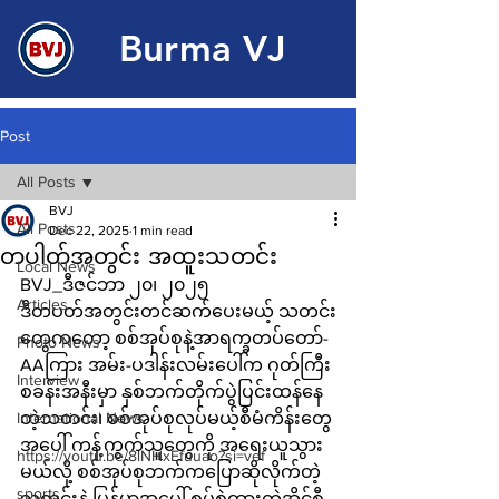
Burma VJ
Post
All Posts
BVJ
All Posts
Dec 22, 2025
1 min read
တပါတ်အတွင်း အထူးသတင်း
Local News
BVJ_ဒီဇင်ဘာ ၂၀၊ ၂၀၂၅
Articles
ဒီတပတ်အတွင်းတင်ဆက်ပေးမယ့် သတင်း
တွေကတော့ စစ်အုပ်စုနဲ့အာရက္ခတပ်တော်-
Photo News
AAကြား အမ်း-ပဒါန်းလမ်းပေါ်က ဂုတ်ကြီး
Interview
စခန်းအနီးမှာ နှစ်ဘက်တိုက်ပွဲပြင်းထန်နေ
International News
တဲ့သတင်း၊ စစ်အုပ်စုလုပ်မယ့်စီမံကိန်းတွေ
အပေါ် ကန့်ကွက်သူတွေကို အရေးယူသွား
https://youtu.be/8lNHxEfuuao?si=vef
မယ်လို့ စစ်အုပ်စုဘက်ကပြောဆိုလိုက်တဲ့
sports
သတင်းနဲ့ မြန်မာအပေါ် စွပ်စွဲထားတဲ့အိုင်စီ